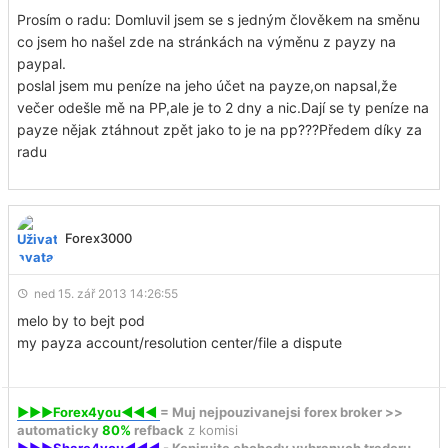
Prosím o radu: Domluvil jsem se s jedným člověkem na směnu
co jsem ho našel zde na stránkách na výměnu z payzy na
paypal.
poslal jsem mu peníze na jeho účet na payze,on napsal,že
večer odešle mě na PP,ale je to 2 dny a nic.Dají se ty peníze na
payze nějak ztáhnout zpět jako to je na pp???Předem díky za
radu
Forex3000
ned 15. zář 2013 14:26:55
melo by to bejt pod
my payza account/resolution center/file a dispute
►►►Forex4you◄◄◄
= Muj nejpouzivanejsi forex broker >>
automaticky
80%
refback
z komisi
►►►Share4you◄◄◄
- Kopirujte obchody vybranych traderu,