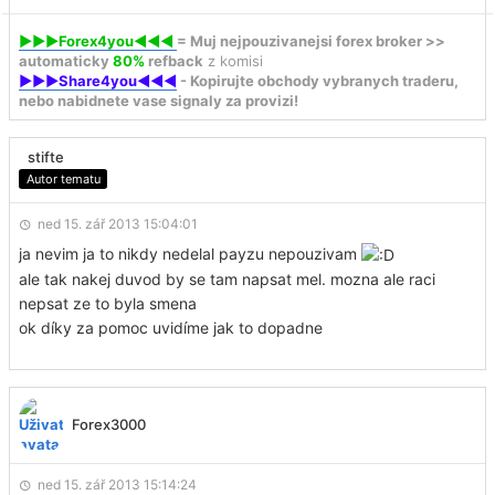
►►►Forex4you◄◄◄
= Muj nejpouzivanejsi forex broker >>
automaticky
80%
refback
z komisi
►►►Share4you◄◄◄
- Kopirujte obchody vybranych traderu,
nebo nabidnete vase signaly za provizi!
stifte
Autor tematu
ned 15. zář 2013 15:04:01
ja nevim ja to nikdy nedelal payzu nepouzivam
ale tak nakej duvod by se tam napsat mel. mozna ale raci
nepsat ze to byla smena
ok díky za pomoc uvidíme jak to dopadne
Forex3000
ned 15. zář 2013 15:14:24