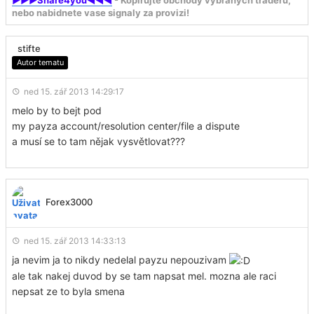
nebo nabidnete vase signaly za provizi!
stifte
Autor tematu
ned 15. zář 2013 14:29:17
melo by to bejt pod
my payza account/resolution center/file a dispute
a musí se to tam nějak vysvětlovat???
Forex3000
ned 15. zář 2013 14:33:13
ja nevim ja to nikdy nedelal payzu nepouzivam
ale tak nakej duvod by se tam napsat mel. mozna ale raci
nepsat ze to byla smena