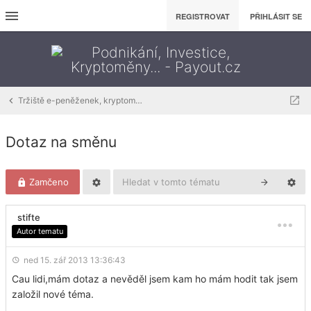
REGISTROVAT
PŘIHLÁSIT SE
Tržiště e-peněženek, kryptoměn, fiat měn, aj..
Dotaz na směnu
Zamčeno
stifte
Autor tematu
ned 15. zář 2013 13:36:43
Cau lidi,mám dotaz a nevěděl jsem kam ho mám hodit tak jsem
založil nové téma.