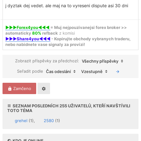
j dyztak dej vedet. ale maj na to vyreseni dispute asi 30 dni
►►►Forex4you◄◄◄
= Muj nejpouzivanejsi forex broker >>
automaticky
80%
refback
z komisi
►►►Share4you◄◄◄
- Kopirujte obchody vybranych traderu,
nebo nabidnete vase signaly za provizi!
Zobrazit příspěvky za předchozí:
Všechny příspěvky
Seřadit podle
Čas odeslání
Vzestupně
Zamčeno
SEZNAM POSLEDNÍCH
255
UŽIVATELŮ, KTEŘÍ NAVŠTÍVILI
TOTO TÉMA
grehel
(1),
2580
(1)
KDO JE ONLINE