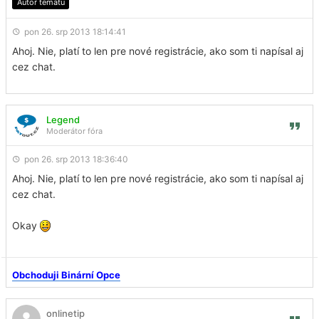
Autor tematu
pon 26. srp 2013 18:14:41
Ahoj. Nie, platí to len pre nové registrácie, ako som ti napísal aj
cez chat.
Legend
Moderátor fóra
pon 26. srp 2013 18:36:40
Ahoj. Nie, platí to len pre nové registrácie, ako som ti napísal aj
cez chat.
Okay
Obchoduji Binární Opce
onlinetip