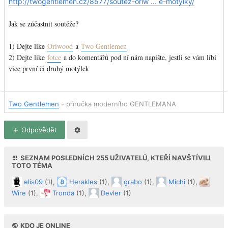
http://twogentlemen.cz/8577/soutez-oriw ... e-motylky/
Jak se zúčastnit soutěže?
1) Dejte like
Oriwood
a
Two Gentlemen
2) Dejte like
fotce
a do komentářů pod ní nám napište, jestli se vám líbí
více první či druhý motýlek
Two Gentlemen
- příručka moderního GENTLEMANA
Odpovědět
SEZNAM POSLEDNÍCH
255
UŽIVATELŮ, KTEŘÍ NAVŠTÍVILI
TOTO TÉMA
elis09
(1),
Herakles
(1),
grabo
(1),
Michi
(1),
Wire
(1),
Tronda
(1),
Devler
(1)
KDO JE ONLINE