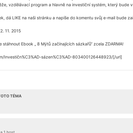
ěže, vzdělávací program a hlavně na investiční systém, který bude ve
ek, dá LIKE na naši stránku a napíše do komentu svůj e-mail bude za
2. 11. 2015
e stáhnout Ebook „ 8 Mýtů začínajících sázkařů“ zcela ZDARMA!
.com/Investičn%C3%AD-sázen%C3%AD-803400126448923/[/url]
 TOTO TÉMA
 a 1 host