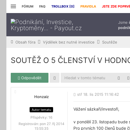
FÓRUM
FAQ
TROLLBOX [
0
]
PRAVIDLA
JSTE ZDE POPRV
Jsme
podnik
Obsah fóra
Výdělek bez nutné investice
Soutěže
SOUTĚŽ O 5 ČLENSTVÍ V HODNO
Odpovědět
stř 18. lis 2015 11:16:42
Honzaiz
Vážení sázkaři/investoři,
Autor tematu
Příspěvky:
16
v pondělí 23. listopadu bude 
Registrován:
pon 27. říj 2014
Pro prvních 100 členů bude 
15:55:35