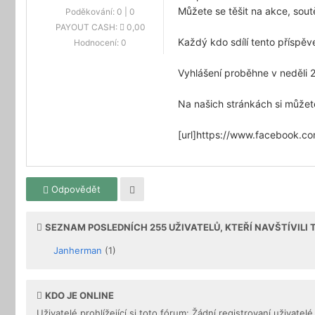
Můžete se těšit na akce, sout
Poděkování:
0
|
0
PAYOUT CASH:
0,00
Každý kdo sdílí tento příspěv
Hodnocení:
0
Vyhlášení proběhne v neděli 2
Na našich stránkách si můžet
[url]https://www.facebook
Odpovědět
SEZNAM POSLEDNÍCH
255
UŽIVATELŮ, KTEŘÍ NAVŠTÍVILI
Janherman
(1)
KDO JE ONLINE
Uživatelé prohlížející si toto fórum: Žádní registrovaní uživatelé