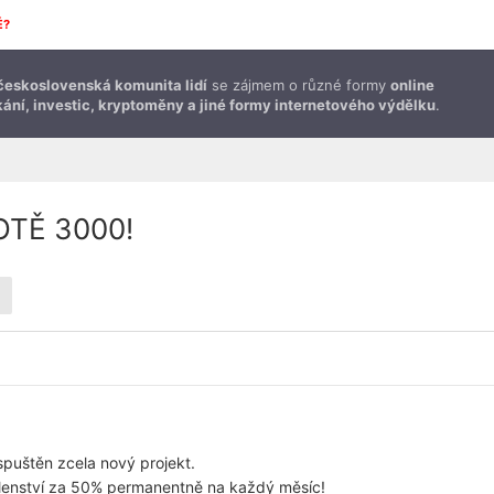
É?
československá komunita lidí
se zájmem o různé formy
online
ání, investic, kryptoměny a jiné formy internetového výdělku
.
TĚ 3000!
spuštěn zcela nový projekt.
členství za 50% permanentně na každý měsíc!