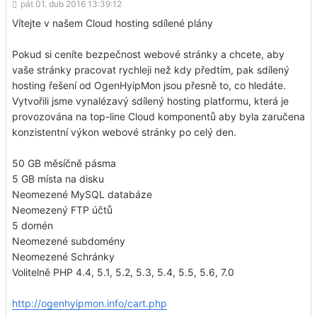
pát 01. dub 2016 13:39:12
Vítejte v našem Cloud hosting sdílené plány
Pokud si ceníte bezpečnost webové stránky a chcete, aby
vaše stránky pracovat rychleji než kdy předtím, pak sdílený
hosting řešení od OgenHyipMon jsou přesně to, co hledáte.
Vytvořili jsme vynalézavý sdílený hosting platformu, která je
provozována na top-line Cloud komponentů aby byla zaručena
konzistentní výkon webové stránky po celý den.
50 GB měsíčně pásma
5 GB místa na disku
Neomezené MySQL databáze
Neomezený FTP účtů
5 domén
Neomezené subdomény
Neomezené Schránky
Volitelně PHP 4.4, 5.1, 5.2, 5.3, 5.4, 5.5, 5.6, 7.0
http://ogenhyipmon.info/cart.php