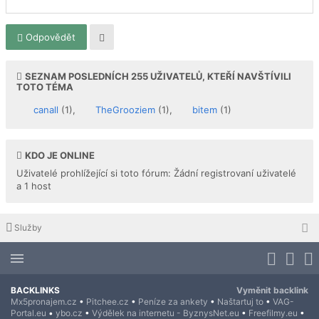
Odpovědět
SEZNAM POSLEDNÍCH
255
UŽIVATELŮ, KTEŘÍ NAVŠTÍVILI
TOTO TÉMA
canall
(1),
TheGrooziem
(1),
bitem
(1)
KDO JE ONLINE
Uživatelé prohlížející si toto fórum: Žádní registrovaní uživatelé
a 1 host
Služby
BACKLINKS
Vyměnit backlink
Mx5pronajem.cz
•
Pitchee.cz
•
Peníze za ankety
•
Naštartuj to
•
VAG-
Portal.eu
•
ybo.cz
•
Výdělek na internetu - ByznysNet.eu
•
Freefilmy.eu
•