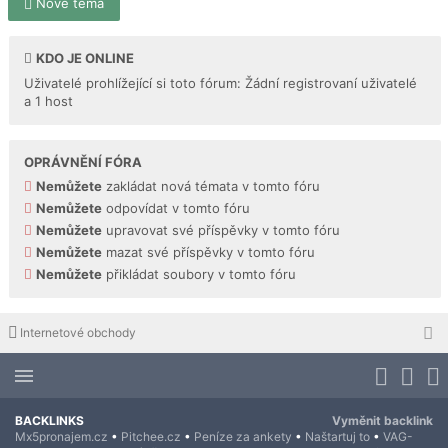
Nové téma
KDO JE ONLINE
Uživatelé prohlížející si toto fórum: Žádní registrovaní uživatelé
a 1 host
OPRÁVNĚNÍ FÓRA
Nemůžete
zakládat nová témata v tomto fóru
Nemůžete
odpovídat v tomto fóru
Nemůžete
upravovat své příspěvky v tomto fóru
Nemůžete
mazat své příspěvky v tomto fóru
Nemůžete
přikládat soubory v tomto fóru
Internetové obchody
BACKLINKS
Vyměnit backlink
Mx5pronajem.cz
•
Pitchee.cz
•
Peníze za ankety
•
Naštartuj to
•
VAG-