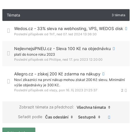
Témata
3 témata
Wedos.cz - 33% sleva na webhosting, VPS, WEDOS disk
Poslední příspěvek od
TnT
,
ned 07. led 2024 13:36:30
NejlevnejsiPNEU.cz - Sleva 100 Kč na objednávku
platí do konce roku 2023
Poslední příspěvek od
Phillipe
,
ned 17. pro 2023 12:20:00
Allegro.cz - získej 200 Kč zdarma na nákupy
Noví zíkazníci na první nákup mohou získat 200 Kč slevu. Minimální
výše objednávky je 300 Kč.
Poslední příspěvek od
vlazy
,
pon 16. říj 2023 21:25:37
2
Zobrazit témata za předchozí:
Všechna témata
Seřadit podle
Čas odeslání
Sestupně