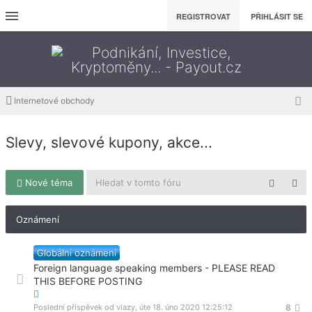
REGISTROVAT
PŘIHLÁSIT SE
Internetové obchody
Slevy, slevové kupony, akce...
Nové téma
Oznámení
Globální oznámení
Foreign language speaking members - PLEASE READ
THIS BEFORE POSTING
Poslední příspěvek od
vlazy
,
úte 18. úno 2020 12:25:12
8