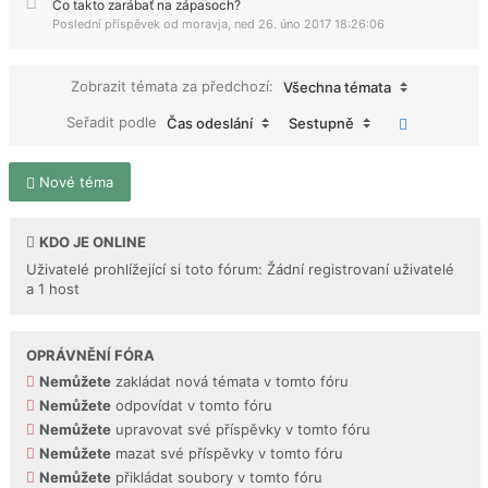
Čo takto zarábať na zápasoch?
Poslední příspěvek od
moravja
,
ned 26. úno 2017 18:26:06
Zobrazit témata za předchozí:
Všechna témata
Seřadit podle
Čas odeslání
Sestupně
Nové téma
KDO JE ONLINE
Uživatelé prohlížející si toto fórum: Žádní registrovaní uživatelé
a 1 host
OPRÁVNĚNÍ FÓRA
Nemůžete
zakládat nová témata v tomto fóru
Nemůžete
odpovídat v tomto fóru
Nemůžete
upravovat své příspěvky v tomto fóru
Nemůžete
mazat své příspěvky v tomto fóru
Nemůžete
přikládat soubory v tomto fóru