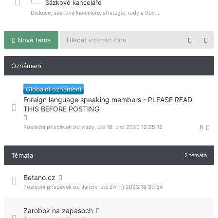
Sázkové kanceláře
Diskuse, sázkové kanceláře, strategie, rady a tipy...
Nové téma
Oznámení
Globální oznámení
Foreign language speaking members - PLEASE READ
THIS BEFORE POSTING
Poslední příspěvek od
vlazy
,
úte 18. úno 2020 12:25:12
8
Témata
2 témata
Betano.cz
Poslední příspěvek od
Jancik
,
úte 24. říj 2023 18:39:34
Zárobok na zápasoch