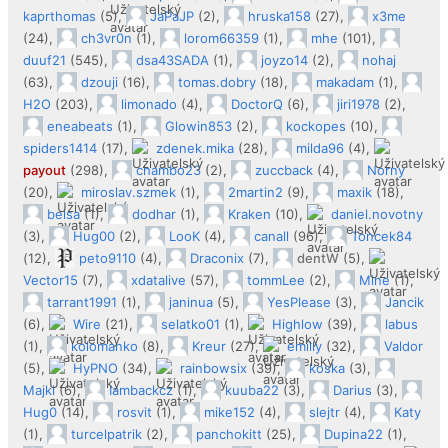
kaprthomas
(5),
JaPaJP
(2),
hruska158
(27),
x3me
(24),
ch3vr0n
(1),
lorom66359
(1),
mhe
(101),
duuf21
(545),
dsa43SADA
(1),
joyzo14
(2),
nohaj
(63),
dzouji
(16),
tomas.dobry
(18),
makadam
(1),
H2O
(203),
limonado
(4),
DoctorQ
(6),
jiri1978
(2),
eneabeats
(1),
Glowin853
(2),
kockopes
(10),
spiders1414
(17),
zdenek.mika
(28),
milda96
(4),
payout
(298),
chambo23
(2),
zuccback
(4),
Norny
(20),
miroslav.szmek
(1),
2martin2
(9),
maxik
(18),
belsa
(1),
dodhar
(1),
Kraken
(10),
daniel.novotny
(3),
Hug00
(2),
LooK
(4),
canall
(96),
Toncek84
(12),
peto9110
(4),
Draconix
(7),
dentW
(5),
Vector15
(7),
xdatalive
(57),
tommLee
(2),
Mine
(1),
tarrant1991
(1),
janinua
(5),
YesPlease
(3),
Jancik
(6),
Wire
(21),
selatko01
(1),
Highlow
(39),
labus
(1),
kolomanko
(8),
Kreur
(27),
emilly
(32),
Valdor
(5),
HyPNO
(34),
rainbowsix
(39),
koska
(3),
Majki
(6),
Iambackcz
(1),
kuuba22
(3),
Darius
(3),
Hug0
(14),
rosvit
(1),
mike152
(4),
slejtr
(4),
Katy
(1),
turcelpatrik
(2),
panchokitt
(25),
Dupina22
(1),