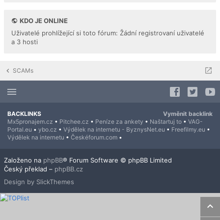
KDO JE ONLINE
Uživatelé prohlížející si toto fórum: Žádní registrovaní uživatelé
a 3 hosti
SCAMs
BACKLINKS
Vyměnit backlink
Mx5pronajem.cz
•
Pitchee.cz
•
Peníze za ankety
•
Naštartuj to
•
VAG-
Portal.eu
•
ybo.cz
•
Výdělek na internetu - ByznysNet.eu
•
Freefilmy.eu
•
Výdělek na internetu
•
Českéforum.com
•
Založeno na
phpBB
® Forum Software © phpBB Limited
Český překlad –
phpBB.cz
Design by SlickThemes