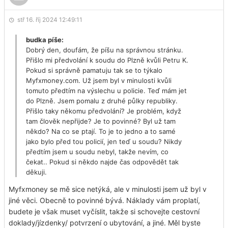
stř 16. říj 2024 12:49:11
budka píše:
Dobrý den, doufám, že píšu na správnou stránku.
Přišlo mi předvolání k soudu do Plzně kvůli Petru K.
Pokud si správně pamatuju tak se to týkalo
Myfxmoney.com. Už jsem byl v minulosti kvůli
tomuto předtím na výslechu u policie. Teď mám jet
do Plzně. Jsem pomalu z druhé půlky republiky.
Přišlo taky někomu předvolání? Je problém, když
tam člověk nepřijde? Je to povinné? Byl už tam
někdo? Na co se ptají. To je to jedno a to samé
jako bylo před tou policií, jen teď u soudu? Nikdy
předtím jsem u soudu nebyl, takže nevím, co
čekat.. Pokud si někdo najde čas odpovědět tak
děkuji.
Myfxmoney se mě sice netýká, ale v minulosti jsem už byl v
jiné věci. Obecně to povinné bývá. Náklady vám proplatí,
budete je však muset vyčíslit, takže si schovejte cestovní
doklady/jízdenky/ potvrzení o ubytování, a jiné. Měl byste