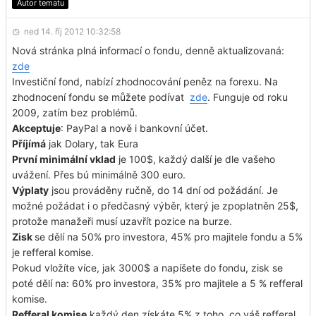
Autor tematu
ned 14. říj 2012 10:32:58
Nová stránka plná informací o fondu, denně aktualizovaná:
zde
Investiční fond, nabízí zhodnocování peněz na forexu. Na
zhodnocení fondu se můžete podívat
zde
. Funguje od roku
2009, zatím bez problémů.
Akceptuje
: PayPal a nově i bankovní účet.
Příjímá
jak Dolary, tak Eura
První minimální vklad
je 100$, každý další je dle vašeho
uvážení. Přes bú minimálně 300 euro.
Výplaty
jsou prováděny ručně, do 14 dní od požádání. Je
možné požádat i o předčasný výběr, který je zpoplatněn 25$,
protože manažeři musí uzavřít pozice na burze.
Zisk
se dělí na 50% pro investora, 45% pro majitele fondu a 5%
je refferal komise.
Pokud vložíte více, jak 3000$ a napíšete do fondu, zisk se
poté dělí na: 60% pro investora, 35% pro majitele a 5 % refferal
komise.
Refferal komise
každý den získáte 5% z toho, co váš refferal