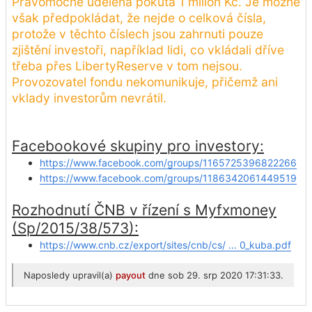
Pravomocně udělená pokuta 1 milion Kč. Je možné
však předpokládat, že nejde o celková čísla,
protože v těchto číslech jsou zahrnuti pouze
zjištění investoři, například lidi, co vkládali dříve
třeba přes LibertyReserve v tom nejsou.
Provozovatel fondu nekomunikuje, přičemž ani
vklady investorům nevrátil.
Facebookové skupiny pro investory:
https://www.facebook.com/groups/1165725396822266
https://www.facebook.com/groups/1186342061449519
Rozhodnutí ČNB v řízení s Myfxmoney
(Sp/2015/38/573):
https://www.cnb.cz/export/sites/cnb/cs/ ... 0_kuba.pdf
Naposledy upravil(a)
payout
dne sob 29. srp 2020 17:31:33.