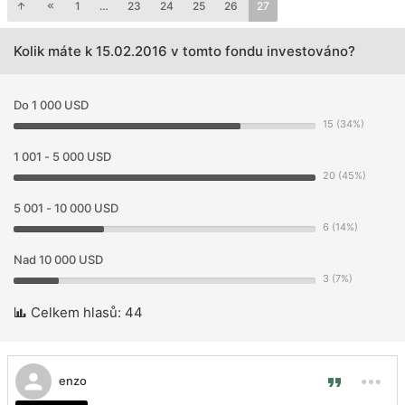
1
…
23
24
25
26
27
Kolik máte k 15.02.2016 v tomto fondu investováno?
Do 1 000 USD
15 (34%)
1 001 - 5 000 USD
20 (45%)
5 001 - 10 000 USD
6 (14%)
Nad 10 000 USD
3 (7%)
Celkem hlasů:
44
enzo