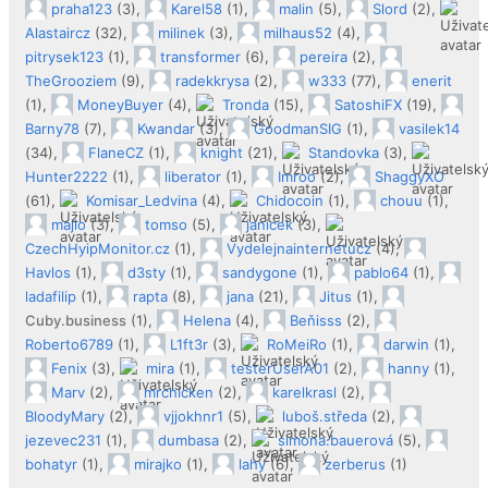
praha123
(3),
Karel58
(1),
malin
(5),
Slord
(2),
Alastaircz
(32),
milinek
(3),
milhaus52
(4),
pitrysek123
(1),
transformer
(6),
pereira
(2),
TheGrooziem
(9),
radekkrysa
(2),
w333
(77),
enerit
(1),
MoneyBuyer
(4),
Tronda
(15),
SatoshiFX
(19),
Barny78
(7),
Kwandar
(3),
GoodmanSIG
(1),
vasilek14
(34),
FlaneCZ
(1),
knight
(21),
Standovka
(3),
Hunter2222
(1),
liberator
(1),
Imroo
(2),
ShaggyXO
(61),
Komisar_Ledvina
(4),
Chidocoin
(1),
chouu
(1),
majlo
(3),
tomso
(5),
janicek
(3),
CzechHyipMonitor.cz
(1),
Vydelejnainternetucz
(4),
Havlos
(1),
d3sty
(1),
sandygone
(1),
pablo64
(1),
ladafilip
(1),
rapta
(8),
jana
(21),
Jitus
(1),
Cuby.business
(1),
Helena
(4),
Beňisss
(2),
Roberto6789
(1),
L1ft3r
(3),
RoMeiRo
(1),
darwin
(1),
Fenix
(3),
mira
(1),
testerUserA01
(2),
hanny
(1),
Marv
(2),
mrchicken
(2),
karelkrasl
(2),
BloodyMary
(2),
vjjokhnr1
(5),
luboš.středa
(2),
jezevec231
(1),
dumbasa
(2),
simona.bauerová
(5),
bohatyr
(1),
mirajko
(1),
lahy
(6),
zerberus
(1)