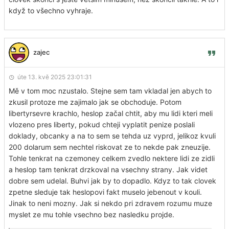
když to všechno vyhraje.
zajec
úte 13. kvě 2025 23:01:31
Mě v tom moc nzustalo. Stejne sem tam vkladal jen abych to
zkusil protoze me zajimalo jak se obchoduje. Potom
libertyrsevre krachlo, heslop začal chtit, aby mu lidi kteri meli
vlozeno pres liberty, pokud chteji vyplatit penize poslali
doklady, obcanky a na to sem se tehda uz vyprd, jelikoz kvuli
200 dolarum sem nechtel riskovat ze to nekde pak zneuzije.
Tohle tenkrat na czemoney celkem zvedlo nektere lidi ze zidli
a heslop tam tenkrat drzkoval na vsechny strany. Jak videt
dobre sem udelal. Buhvi jak by to dopadlo. Kdyz to tak clovek
zpetne sleduje tak heslopovi fakt muselo jebenout v kouli.
Jinak to neni mozny. Jak si nekdo pri zdravem rozumu muze
myslet ze mu tohle vsechno bez nasledku projde.