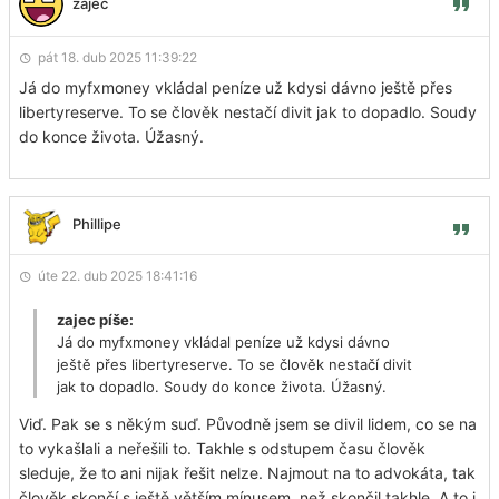
zajec
pát 18. dub 2025 11:39:22
Já do myfxmoney vkládal peníze už kdysi dávno ještě přes
libertyreserve. To se člověk nestačí divit jak to dopadlo. Soudy
do konce života. Úžasný.
Phillipe
úte 22. dub 2025 18:41:16
zajec píše:
Já do myfxmoney vkládal peníze už kdysi dávno
ještě přes libertyreserve. To se člověk nestačí divit
jak to dopadlo. Soudy do konce života. Úžasný.
Viď. Pak se s někým suď. Původně jsem se divil lidem, co se na
to vykašlali a neřešili to. Takhle s odstupem času člověk
sleduje, že to ani nijak řešit nelze. Najmout na to advokáta, tak
člověk skončí s ještě větším mínusem, než skončil takhle. A to i