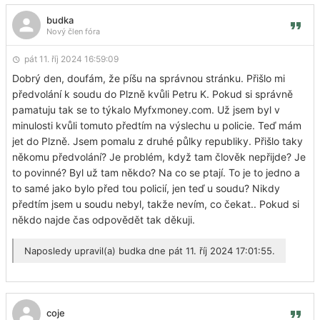
budka
Nový člen fóra
pát 11. říj 2024 16:59:09
Dobrý den, doufám, že píšu na správnou stránku. Přišlo mi
předvolání k soudu do Plzně kvůli Petru K. Pokud si správně
pamatuju tak se to týkalo Myfxmoney.com. Už jsem byl v
minulosti kvůli tomuto předtím na výslechu u policie. Teď mám
jet do Plzně. Jsem pomalu z druhé půlky republiky. Přišlo taky
někomu předvolání? Je problém, když tam člověk nepřijde? Je
to povinné? Byl už tam někdo? Na co se ptají. To je to jedno a
to samé jako bylo před tou policií, jen teď u soudu? Nikdy
předtím jsem u soudu nebyl, takže nevím, co čekat.. Pokud si
někdo najde čas odpovědět tak děkuji.
Naposledy upravil(a)
budka
dne pát 11. říj 2024 17:01:55.
coje