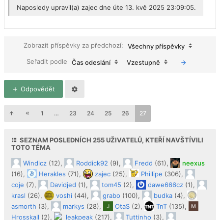
Naposledy upravil(a)
zajec
dne úte 13. kvě 2025 23:09:05.
Zobrazit příspěvky za předchozí:
Všechny příspěvky
Seřadit podle
Čas odeslání
Vzestupně
Odpovědět
1
…
23
24
25
26
27
SEZNAM POSLEDNÍCH
255
UŽIVATELŮ, KTEŘÍ NAVŠTÍVILI
TOTO TÉMA
Windicz
(12),
Roddick92
(9),
Fredd
(61),
neexus
(16),
Herakles
(71),
zajec
(25),
Phillipe
(306),
coje
(7),
Davidjed
(1),
tom45
(2),
dawe666cz
(1),
krasl
(26),
voshi
(44),
grabo
(100),
budka
(4),
asmorth
(3),
markys
(28),
OtaS
(2),
TnT
(135),
Hrosskall
(2),
leakpeak
(217),
Tuttinho
(3),