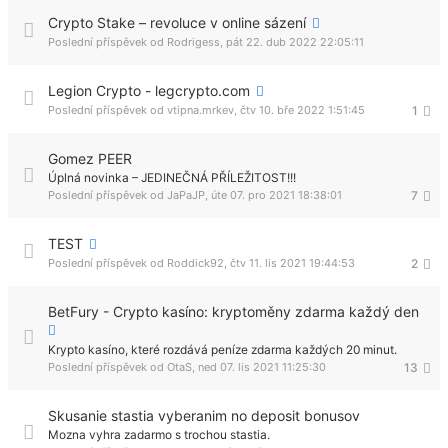
Crypto Stake – revoluce v online sázení
Poslední příspěvek od
Rodrigess
,
pát 22. dub 2022 22:05:11
Legion Crypto - legcrypto.com
Poslední příspěvek od
vtipna.mrkev
,
čtv 10. bře 2022 1:51:45
1
Gomez PEER
Úplná novinka – JEDINEČNÁ PŘÍLEŽITOST!!!
Poslední příspěvek od
JaPaJP
,
úte 07. pro 2021 18:38:01
7
TEST
Poslední příspěvek od
Roddick92
,
čtv 11. lis 2021 19:44:53
2
BetFury - Crypto kasíno: kryptoměny zdarma každý den
Krypto kasíno, které rozdává peníze zdarma každých 20 minut.
Poslední příspěvek od
OtaS
,
ned 07. lis 2021 11:25:30
13
Skusanie stastia vyberanim no deposit bonusov
Mozna vyhra zadarmo s trochou stastia.