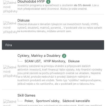
Dlouhodobé HYIP
1
Investiční programy a společnosti s úročením
do 5% denně
. Lze u
nich předpokládat delší životnost. Riziko je stále značné.
Diskuse
Obecná diskuse k tématům týkajícím se investičních fondů, HYIPů,
cyklerů, doublerů, matrixů, pyramid... V podstatě vše co nelze zařadit
ke konkrétnímu tématu, můžete umístit sem.
Fóra
Cyklery, Matrixy a Doublery
2
SCAM LIST
,
HYIP Monitory
,
Diskuse
Systémy založené na principu shánění a připojování dalších
aktivních investorů, kteří financují Vaše výplaty, kdy finanční výsledky
jsou plně závislé na počtu přivedených oveček se vkladem. Nejedná
se o MLM, protože nedochází k prodeji žádných reálných a
kvalitních produktů ani služeb. Tento typ "výdělku" nedoporučujeme,
jelikož nejde o nic seriózního, ale v podstatě jen o takovou hru.
Skill Games
Poker
,
Sportovní sázky
,
Sázkové kanceláře
Veškeré hazardní hry založené na dovednostech. Patří sem například