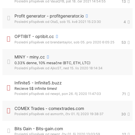
Poslední příspěvek od
VasaQYB
,
pát 18. čer 2021 14:54:55
13
Profit generator - profitgenerator.io
Poslední příspěvek od
OtaS
,
sob 15. kvě 2021 15:23:30
4
OPTIBIT - optibit.cc
Poslední příspěvek od
brendantaylor
,
sob 05. pro 2020 6:05:25
53
MINY - miny.cc
0.33% denne, 10% mesačne (BTC, ETH, LTC)
Poslední příspěvek od
AjkoST
,
ned 15. lis 2020 18:14:34
Infinite5 - Infinite5.buzz
Recieve 5$ infinite times!
Poslední příspěvek od
newpt
,
pon 26. říj 2020 11:47:03
71
COMEX Trades - comextrades.com
Poslední příspěvek od
asmorth
,
čtv 01. říj 2020 19:38:37
30
Bits Gain - Bits-gain.com
Poslední příspěvek od
newpt
,
čtv 01. říj 2020 13:03:59
12