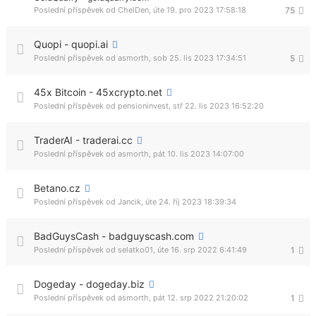
Poslední příspěvek od
ChelDen
,
úte 19. pro 2023 17:58:18
75
Quopi - quopi.ai
Poslední příspěvek od
asmorth
,
sob 25. lis 2023 17:34:51
5
45x Bitcoin - 45xcrypto.net
Poslední příspěvek od
pensioninvest
,
stř 22. lis 2023 16:52:20
TraderAI - traderai.cc
Poslední příspěvek od
asmorth
,
pát 10. lis 2023 14:07:00
Betano.cz
Poslední příspěvek od
Jancik
,
úte 24. říj 2023 18:39:34
BadGuysCash - badguyscash.com
Poslední příspěvek od
selatko01
,
úte 16. srp 2022 6:41:49
1
Dogeday - dogeday.biz
Poslední příspěvek od
asmorth
,
pát 12. srp 2022 21:20:02
1