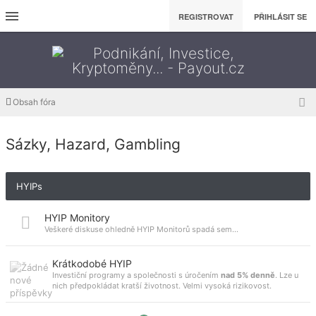
REGISTROVAT
PŘIHLÁSIT SE
Obsah fóra
Sázky, Hazard, Gambling
HYIPs
HYIP Monitory
Veškeré diskuse ohledně HYIP Monitorů spadá sem...
Krátkodobé HYIP
Investiční programy a společnosti s úročením
nad 5% denně
. Lze u
nich předpokládat kratší životnost. Velmi vysoká rizikovost.