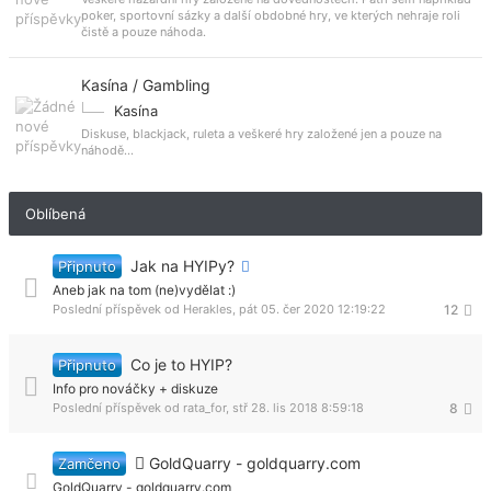
poker, sportovní sázky a další obdobné hry, ve kterých nehraje roli
čistě a pouze náhoda.
Kasína / Gambling
Kasína
Diskuse, blackjack, ruleta a veškeré hry založené jen a pouze na
náhodě...
Oblíbená
Jak na HYIPy?
Připnuto
Aneb jak na tom (ne)vydělat :)
Poslední příspěvek od
Herakles
,
pát 05. čer 2020 12:19:22
12
Co je to HYIP?
Připnuto
Info pro nováčky + diskuze
Poslední příspěvek od
rata_for
,
stř 28. lis 2018 8:59:18
8
GoldQuarry - goldquarry.com
Zamčeno
GoldQuarry - goldquarry.com