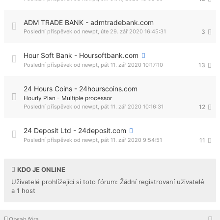
ADM TRADE BANK - admtradebank.com
Poslední příspěvek od
newpt
,
úte 29. zář 2020 16:45:31
3
Hour Soft Bank - Hoursoftbank.com
Poslední příspěvek od
newpt
,
pát 11. zář 2020 10:17:10
13
24 Hours Coins - 24hourscoins.com
Hourly Plan - Multiple processor
Poslední příspěvek od
newpt
,
pát 11. zář 2020 10:16:31
12
24 Deposit Ltd - 24deposit.com
Poslední příspěvek od
newpt
,
pát 11. zář 2020 9:54:51
11
KDO JE ONLINE
Uživatelé prohlížející si toto fórum: Žádní registrovaní uživatelé
a 1 host
Obsah fóra