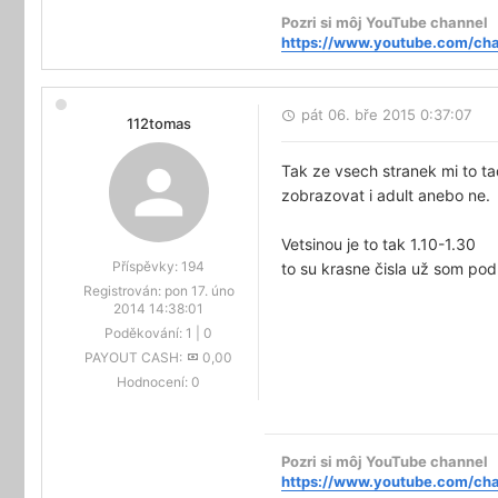
Pozri si môj YouTube channel
https://www.youtube.com/ch
pát 06. bře 2015 0:37:07
112tomas
Tak ze vsech stranek mi to tad
zobrazovat i adult anebo ne.
Vetsinou je to tak 1.10-1.30
Příspěvky:
194
to su krasne čisla už som po
Registrován:
pon 17. úno
2014 14:38:01
Poděkování:
1
|
0
PAYOUT CASH:
0,00
Hodnocení:
0
Pozri si môj YouTube channel
https://www.youtube.com/ch