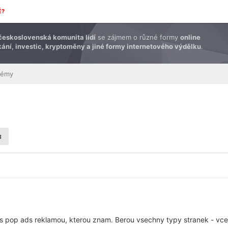
É?
československá komunita lidí
se zájmem o různé formy
online
ání, investic, kryptoměny a jiné formy internetového výdělku
.
témy
 s pop ads reklamou, kterou znam. Berou vsechny typy stranek - vce