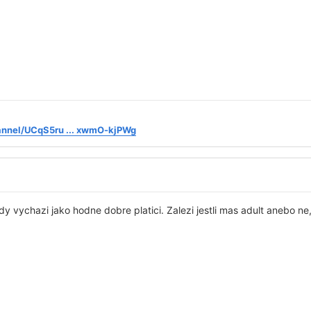
annel/UCqS5ru ... xwmO-kjPWg
y vychazi jako hodne dobre platici. Zalezi jestli mas adult anebo ne, 