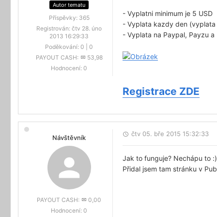
Autor tematu
- Vyplatni minimum je 5 USD
Příspěvky:
365
- Vyplata kazdy den (vyplata
Registrován:
čtv 28. úno
- Vyplata na Paypal, Payzu a
2013 16:29:33
Poděkování:
0
|
0
PAYOUT CASH:
53,98
Hodnocení:
0
Registrace ZDE
čtv 05. bře 2015 15:32:33
Návštěvník
Jak to funguje? Nechápu to :)
Přidal jsem tam stránku v Pub
PAYOUT CASH:
0,00
Hodnocení:
0