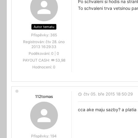
Po schvaleni si hodis na stra
To schvaleni trva vetsinou pa
Autor tematu
Příspěvky:
365
Registrován:
čtv 28. úno
2013 16:29:33
Poděkování:
0
|
0
PAYOUT CASH:
53,98
Hodnocení:
0
čtv 05. bře 2015 18:50:29
112tomas
cca ake maju sazby? a platia
Příspěvky:
194