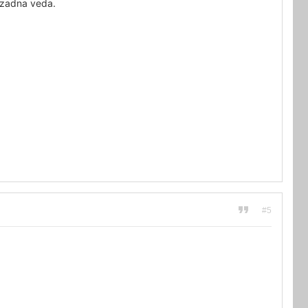
o zadna veda.
#5