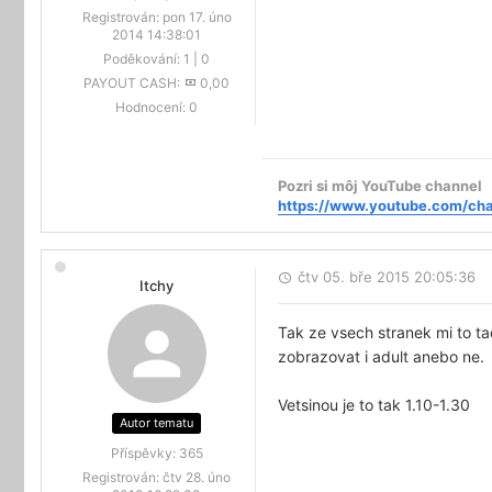
Registrován:
pon 17. úno
2014 14:38:01
Poděkování:
1
|
0
PAYOUT CASH:
0,00
Hodnocení:
0
Pozri si môj YouTube channel
https://www.youtube.com/ch
čtv 05. bře 2015 20:05:36
Itchy
Tak ze vsech stranek mi to tad
zobrazovat i adult anebo ne.
Vetsinou je to tak 1.10-1.30
Autor tematu
Příspěvky:
365
Registrován:
čtv 28. úno