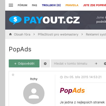
FÓRUM
FAQ
TROLLBOX [
0
]
PRAVIDLA
JSTE ZDE POPRV
Jsme
podnik
Obsah fóra
Příležitosti pro webmastery
Reklamní sys
PopAds
Odpovědět
čtv 05. bře 2015 14:53:21
Itchy
Pop
Ads
Je jedna z nejlepsich stranek