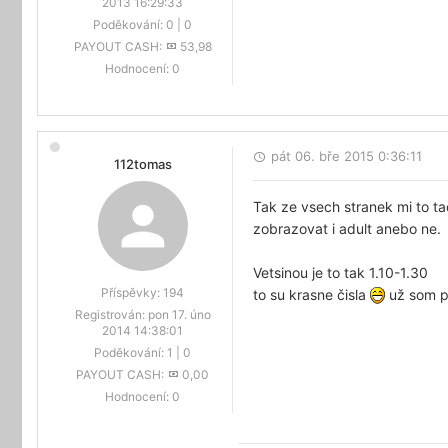
2013 16:29:33
Poděkování:
0
|
0
PAYOUT CASH:
53,98
Hodnocení:
0
pát 06. bře 2015 0:36:11
112tomas
Tak ze vsech stranek mi to tad
zobrazovat i adult anebo ne.
Vetsinou je to tak 1.10-1.30
Příspěvky:
194
to su krasne čisla
už som 
Registrován:
pon 17. úno
2014 14:38:01
Poděkování:
1
|
0
PAYOUT CASH:
0,00
Hodnocení:
0