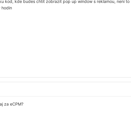
nku kod, kde budes chtit zobrazit pop up window s reklamou, neni t
r hodin
 aj za eCPM?