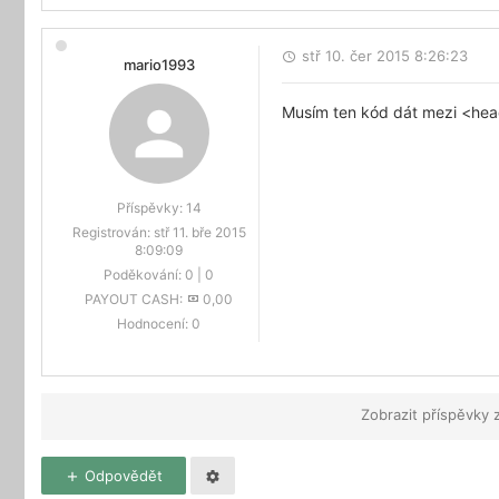
stř 10. čer 2015 8:26:23
mario1993
Musím ten kód dát mezi <head
Příspěvky:
14
Registrován:
stř 11. bře 2015
8:09:09
Poděkování:
0
|
0
PAYOUT CASH:
0,00
Hodnocení:
0
Zobrazit příspěvky 
Odpovědět