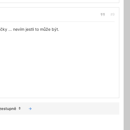
#9
 ... nevím jestli to může být.
zestupně