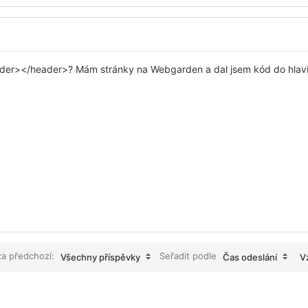
er></header>? Mám stránky na Webgarden a dal jsem kód do hlavičky
za předchozí:
Seřadit podle
Všechny příspěvky
Čas odeslání
V