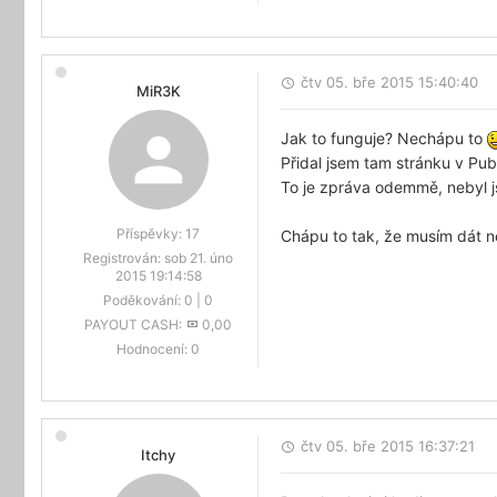
čtv 05. bře 2015 15:40:40
MiR3K
Jak to funguje? Nechápu to
Přidal jsem tam stránku v Pub
To je zpráva odemmě, nebyl jse
Příspěvky:
17
Chápu to tak, že musím dát n
Registrován:
sob 21. úno
2015 19:14:58
Poděkování:
0
|
0
PAYOUT CASH:
0,00
Hodnocení:
0
čtv 05. bře 2015 16:37:21
Itchy