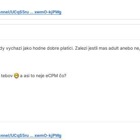
annel/UCqS5ru ... xwmO-kjPWg
y vychazi jako hodne dobre platici. Zalezi jestli mas adult anebo ne, 
d tebov
a asi to neje eCPM čo?
annel/UCqS5ru ... xwmO-kjPWg