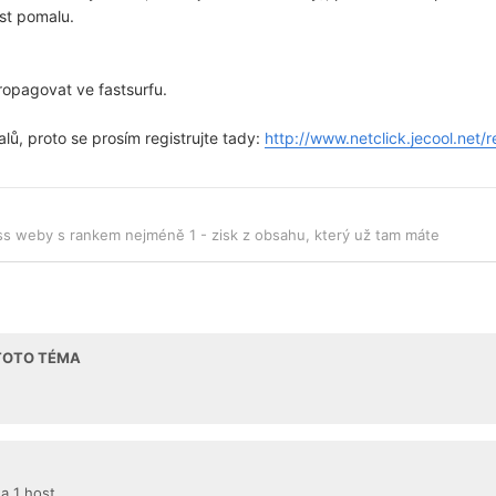
ost pomalu.
ropagovat ve fastsurfu.
alů, proto se prosím registrujte tady:
http://www.netclick.jecool.net/
s weby s rankem nejméně 1 - zisk z obsahu, který už tam máte
 TOTO TÉMA
 a 1 host