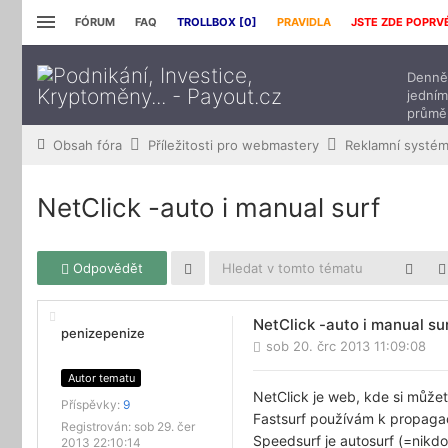
FÓRUM
FAQ
TROLLBOX [
0
]
PRAVIDLA
JSTE ZDE POPRV
Denně 
jedním
průmě
přísp
Obsah fóra
Příležitosti pro webmastery
Reklamní systé
NetClick -auto i manual surf
Odpovědět
NetClick -auto i manual su
penizepenize
sob 20. črc 2013 11:09:08
Autor tematu
NetClick je web, kde si můžet
Příspěvky:
9
Fastsurf používám k propagac
Registrován:
sob 29. čer
Speedsurf je autosurf (=nikdo 
2013 22:10:14