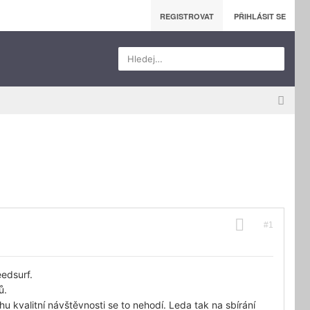
REGISTROVAT
PŘIHLÁSIT SE
Hledej…
#1
eedsurf.
ů.
hu kvalitní návštěvnosti se to nehodí. Leda tak na sbírání