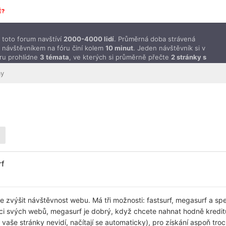
É?
toto forum navštíví
2000-4000 lidí
. Průměrná doba strávená
 návštěvníkem na fóru činí kolem
10 minut
. Jeden návštěvník si v
ru prohlídne
3 témata
, ve kterých si průměrně přečte
2 stránky s
ěvky
.
my
rf
e zvýšit návštěvnost webu. Má tři možnosti: fastsurf, megasurf a sp
i svých webů, megasurf je dobrý, když chcete nahnat hodně kredit
vaše stránky nevidí, načítají se automaticky), pro získání aspoň troc