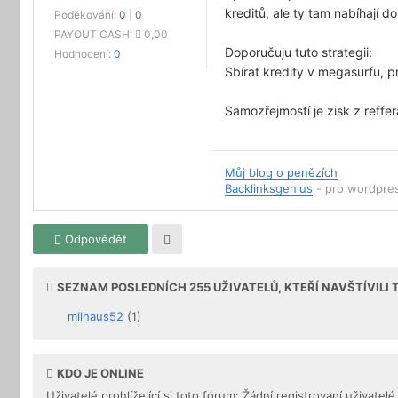
kreditů, ale ty tam nabíhají d
Poděkování:
0
|
0
PAYOUT CASH:
0,00
Doporučuju tuto strategii:
Hodnocení:
0
Sbírat kredity v megasurfu, p
Samozřejmostí je zisk z reffer
Můj blog o penězích
Backlinksgenius
- pro wordpres
Odpovědět
SEZNAM POSLEDNÍCH
255
UŽIVATELŮ, KTEŘÍ NAVŠTÍVILI
milhaus52
(1)
KDO JE ONLINE
Uživatelé prohlížející si toto fórum: Žádní registrovaní uživatelé