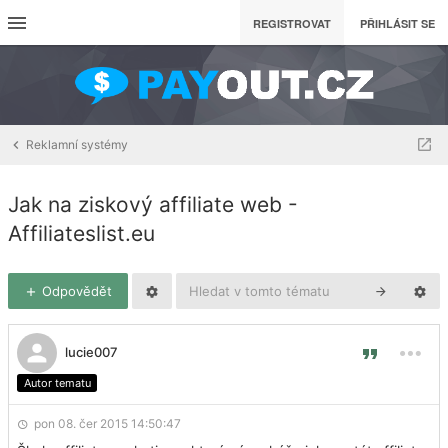
REGISTROVAT
PŘIHLÁSIT SE
Reklamní systémy
Jak na ziskový affiliate web -
Affiliateslist.eu
Odpovědět
lucie007
Autor tematu
pon 08. čer 2015 14:50:47