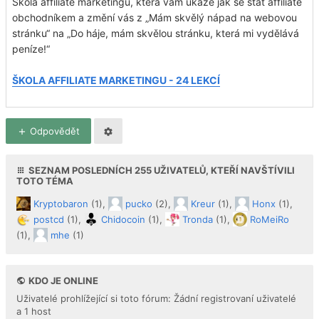
Škola affiliate marketingu, která vám ukáže jak se stát affiliate
obchodníkem a změní vás z „Mám skvělý nápad na webovou
stránku“ na „Do háje, mám skvělou stránku, která mi vydělává
peníze!“
ŠKOLA AFFILIATE MARKETINGU - 24 LEKCÍ
Odpovědět
SEZNAM POSLEDNÍCH
255
UŽIVATELŮ, KTEŘÍ NAVŠTÍVILI
TOTO TÉMA
Kryptobaron
(1),
pucko
(2),
Kreur
(1),
Honx
(1),
postcd
(1),
Chidocoin
(1),
Tronda
(1),
RoMeiRo
(1),
mhe
(1)
KDO JE ONLINE
Uživatelé prohlížející si toto fórum: Žádní registrovaní uživatelé
a 1 host