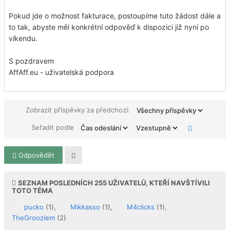
Pokud jde o možnost fakturace, postoupíme tuto žádost dále a
to tak, abyste měl konkrétní odpověď k dispozici již nyní po
víkendu.
S pozdravem
AffAff.eu - uživatelská podpora
Zobrazit příspěvky za předchozí:
Seřadit podle
Odpovědět
SEZNAM POSLEDNÍCH
255
UŽIVATELŮ, KTEŘÍ NAVŠTÍVILI
TOTO TÉMA
pucko
(1),
Mikkasso
(1),
M4clicks
(1),
TheGrooziem
(2)