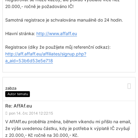
20.000,- ročně je požadováno IČ!
Samotná registrace je schvalována manuálně do 24 hodin.
Hlavní stránka:
http://www.affaff.eu
Registrace (díky že použijete můj referenční odkaz):
http://aff.affaff.eu/affiliates/signup.php?
a_aid=53b6d53e5e718
zabza
Autor tematu
Re: AffAf.eu
pon 14. črc 2014 12:22:15
V AffAff.eu proběhla změna, během víkendu mi přišlo na email,
že výše uvedenou částku, kdy je potřeba k výplatě IČ zvyšují
z 20.000,- Kč ročně na 30.000,- Kč.