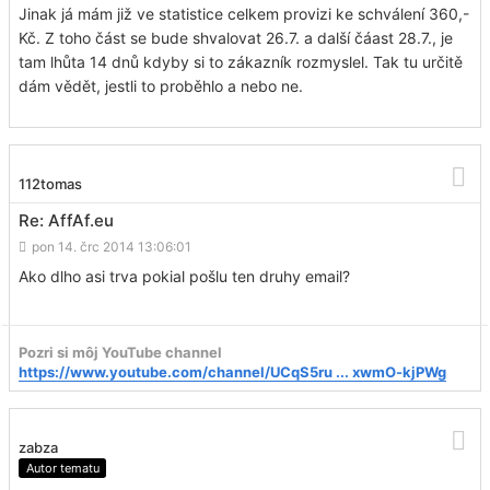
Jinak já mám již ve statistice celkem provizi ke schválení 360,-
Kč. Z toho část se bude shvalovat 26.7. a další čáast 28.7., je
tam lhůta 14 dnů kdyby si to zákazník rozmyslel. Tak tu určitě
dám vědět, jestli to proběhlo a nebo ne.
112tomas
Re: AffAf.eu
pon 14. črc 2014 13:06:01
Ako dlho asi trva pokial pošlu ten druhy email?
Pozri si môj YouTube channel
https://www.youtube.com/channel/UCqS5ru ... xwmO-kjPWg
zabza
Autor tematu