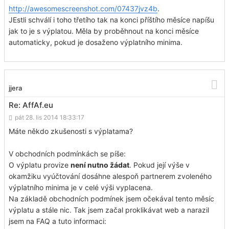
http://awesomescreenshot.com/07437jvz4b
.
JEstli schválí i toho třetího tak na konci příštího měsíce napíšu
jak to je s výplatou. Měla by proběhnout na konci měsíce
automaticky, pokud je dosaženo výplatního minima.
jjera
Re: AffAf.eu
pát 28. lis 2014 18:33:17
Máte někdo zkušenosti s výplatama?
V obchodních podmínkách se píše:
O výplatu provize
není nutno žádat
. Pokud její výše v
okamžiku vyúčtování dosáhne alespoň partnerem zvoleného
výplatního minima je v celé výši vyplacena.
Na základě obchodních podmínek jsem očekával tento měsíc
výplatu a stále nic. Tak jsem začal proklikávat web a narazil
jsem na FAQ a tuto informaci: