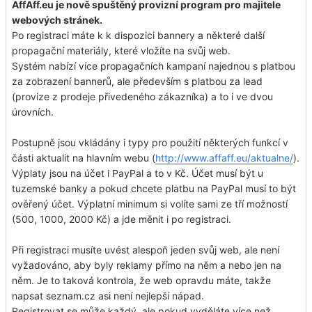
AffAff.eu je nově spuštěný provizní program pro majitele
webových stránek.
Po registraci máte k k dispozici bannery a některé další
propagační materiály, které vložíte na svůj web.
Systém nabízí více propagačních kampaní najednou s platbou
za zobrazení bannerů, ale především s platbou za lead
(provize z prodeje přivedeného zákazníka) a to i ve dvou
úrovních.
Postupně jsou vkládány i typy pro použití některých funkcí v
části aktualit na hlavním webu (
http://www.affaff.eu/aktualne/
).
Výplaty jsou na účet i PayPal a to v Kč. Účet musí být u
tuzemské banky a pokud chcete platbu na PayPal musí to být
ověřený účet. Výplatní minimum si volíte sami ze tří možností
(500, 1000, 2000 Kč) a jde měnit i po registraci.
Při registraci musíte uvést alespoň jeden svůj web, ale není
vyžadováno, aby byly reklamy přímo na něm a nebo jen na
něm. Je to taková kontrola, že web opravdu máte, takže
napsat seznam.cz asi není nejlepší nápad.
Registrovat se může každý, ale pokud vyděláte více než