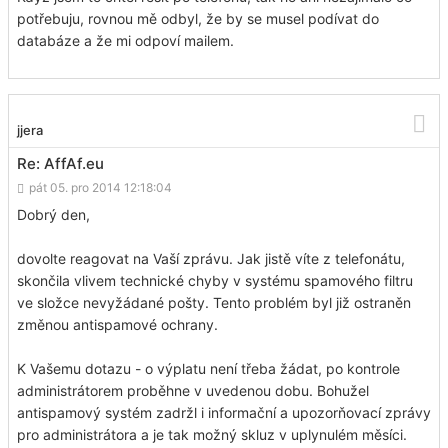
potřebuju, rovnou mě odbyl, že by se musel podívat do
databáze a že mi odpoví mailem.
jjera
Re: AffAf.eu
pát 05. pro 2014 12:18:04
Dobrý den,
dovolte reagovat na Vaší zprávu. Jak jistě víte z telefonátu,
skončila vlivem technické chyby v systému spamového filtru
ve složce nevyžádané pošty. Tento problém byl již ostraněn
změnou antispamové ochrany.
K Vašemu dotazu - o výplatu není třeba žádat, po kontrole
administrátorem proběhne v uvedenou dobu. Bohužel
antispamový systém zadržl i informační a upozorňovací zprávy
pro administrátora a je tak možný skluz v uplynulém měsíci.