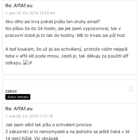
Re: AffAf.eu
pon 14. črc 2014 13:14:44
Ako dlho asi trva pokial pošlu ten druhy email?
No píšou že do 24 hodin, ale jak jsem vypozoroval, tak v
pracovní době je to tak do hodiny. Mě to trvalo asi půl hod.
A teď koukám, že už jsi asi schválený, protože vidím nejspíš
tebe v affil síti pode mnou. Jestli jo, tak děkuju za použití aff
odkazu.
zabza
Autor tematu
Re: AffAf.eu
sob 26. črc 2014 11:21:18
Jak jsem slíbil tak píšu o schválení provize.
2 zákazníci si to nerozmysleli a na jednoho se ještě čeká v té
14 dení lhůtě. Viz obrázek