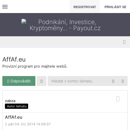
REGISTROVAT
PŘIHLÁSIT SE
AffAf.eu
Provizní program pro majitele webů.
Odpovědět
zabza
Autor tematu
AffAf.eu
pát 04. črc 2014 14:06:37