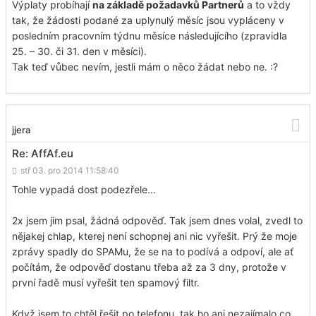
Výplaty probíhají
na základě požadavků Partnerů
a to vždy
tak, že žádosti podané za uplynulý měsíc jsou vypláceny v
posledním pracovním týdnu měsíce následujícího (zpravidla
25. – 30. či 31. den v měsíci).
Tak teď vůbec nevím, jestli mám o něco žádat nebo ne. :?
jjera
Re: AffAf.eu
stř 03. pro 2014 11:58:40
Tohle vypadá dost podezřele...
2x jsem jim psal, žádná odpověď. Tak jsem dnes volal, zvedl to
nějakej chlap, kterej není schopnej ani nic vyřešit. Prý že moje
zprávy spadly do SPAMu, že se na to podívá a odpoví, ale ať
počítám, že odpověď dostanu třeba až za 3 dny, protože v
první řadě musí vyřešit ten spamový filtr.
Když jsem to chtěl řešit po telefonu, tak ho ani nezajímalo co