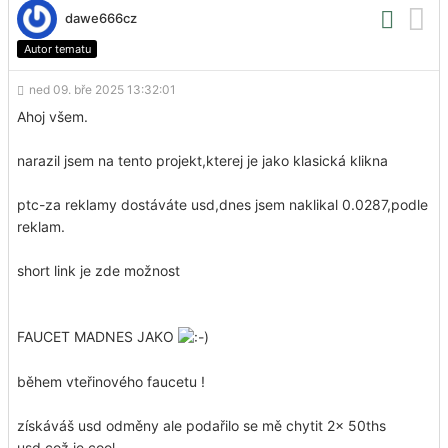
dawe666cz
Autor tematu
ned 09. bře 2025 13:32:01
Ahoj všem.
narazil jsem na tento projekt,kterej je jako klasická klikna
ptc-za reklamy dostáváte usd,dnes jsem naklikal 0.0287,podle
reklam.
short link je zde možnost
FAUCET MADNES JAKO
během vteřinového faucetu !
získáváš usd odměny ale podařilo se mě chytit 2x 50ths
usd,což je cool.