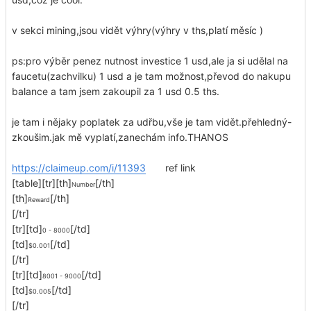
v sekci mining,jsou vidět výhry(výhry v ths,platí měsíc )
ps:pro výběr penez nutnost investice 1 usd,ale ja si udělal na
faucetu(zachvilku) 1 usd a je tam možnost,převod do nakupu
balance a tam jsem zakoupil za 1 usd 0.5 ths.
je tam i nějaky poplatek za udřbu,vše je tam vidět.přehledný-
zkoušim.jak mě vyplatí,zanechám info.THANOS
https://claimeup.com/i/11393
ref link
[table][tr][th]
[/th]
Number
[th]
[/th]
Reward
[/tr]
[tr][td]
[/td]
0 - 8000
[td]
[/td]
$0.001
[/tr]
[tr][td]
[/td]
8001 - 9000
[td]
[/td]
$0.005
[/tr]