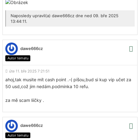
Naposledy upravil(a)
dawe666cz
dne ned 09. bře 2025
13:44:11.
dawe666cz
Autor tematu
úte 11. bře 2025 7:21:51
ahoj,tak musite mít cash point .-( píšou,bud si kup vip učet za
50 usd,což jim nedám.podminka 10 refu.
za mě scam liičky .
dawe666cz
Autor tematu