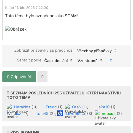
úte 11. bře 2025 7:22:00
Toto téma bylo označeno jako SCAM!
Zobrazit příspěvky za předchozí:
Všechny příspěvky
Seřadit podle
Čas odeslání
Vzestupně
Odpovědět
SEZNAM POSLEDNÍCH
255
UŽIVATELŮ, KTEŘÍ NAVŠTÍVILI
TOTO TÉMA
Herakles
(1),
Fredd
(1),
OtaS
(1),
JaPaJP
(1),
Windicz
(1),
tom45
(2),
dawe666cz
(8),
neexus
(2)
KDO JE ONLINE