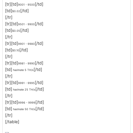
[tr][td]
[/td]
9001 - 9500
[td]
[/td]
$0.02
[/tr]
[tr][td]
[/td]
9501 - 9900
[td]
[/td]
$0.05
[/tr]
[tr][td]
[/td]
9901 - 9980
[td]
[/td]
$0.10
[/tr]
[tr][td]
[/td]
9981 - 9990
[td]
[/td]
hashrate 5 TH/s
[/tr]
[tr][td]
[/td]
9991 - 9995
[td]
[/td]
hashrate 25 TH/s
[/tr]
[tr][td]
[/td]
9996 - 9999
[td]
[/td]
hashrate 50 TH/s
[/tr]
[/table]