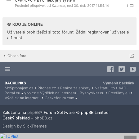
CPM/CPC v BTC nebo jiný systém
Poslední příspěvek od
Kwandar
,
ned 30. dub 2017 11:54:14
1
KDO JE ONLINE
Uživatelé prohlížející si toto fórum: Žádní registrovaní uživatelé
a 1 host
Obsah fóra
BACKLINKS
Vyměnit backlink
Mx5pronajem.cz
•
Pitchee.cz
•
Peníze za ankety
•
Naštartuj to
•
VAG-
Portal.eu
•
ybo.cz
•
Výdělek na internetu - ByznysNet.eu
•
Freefilmy.eu
•
Výdělek na internetu
•
Českéforum.com
•
Založeno na
phpBB
® Forum Software © phpBB Limited
Český překlad –
phpBB.cz
Design by SlickThemes