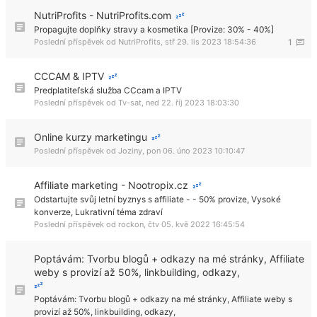
NutriProfits - NutriProfits.com
Propagujte doplňky stravy a kosmetika [Provize: 30% - 40%]
Poslední příspěvek od
NutriProfits
,
stř 29. lis 2023 18:54:36
1
CCCAM & IPTV
Predplatiteľská služba CCcam a IPTV
Poslední příspěvek od
Tv-sat
,
ned 22. říj 2023 18:03:30
Online kurzy marketingu
Poslední příspěvek od
Joziny
,
pon 06. úno 2023 10:10:47
Affiliate marketing - Nootropix.cz
Odstartujte svůj letní byznys s affiliate - - 50% provize, Vysoké
konverze, Lukrativní téma zdraví
Poslední příspěvek od
rockon
,
čtv 05. kvě 2022 16:45:54
Poptávám: Tvorbu blogů + odkazy na mé stránky, Affiliate
weby s provizí až 50%, linkbuilding, odkazy,
Poptávám: Tvorbu blogů + odkazy na mé stránky, Affiliate weby s
provizí až 50%, linkbuilding, odkazy,