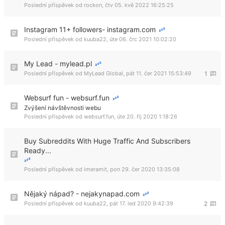
Poslední příspěvek od
rockon
,
čtv 05. kvě 2022 16:25:25
Instagram 11+ followers- instagram.com
Poslední příspěvek od
kuuba22
,
úte 06. črc 2021 10:02:20
My Lead - mylead.pl
Poslední příspěvek od
MyLead Global
,
pát 11. čer 2021 15:53:49
1
Websurf fun - websurf.fun
Zvýšení návštěvnosti webu
Poslední příspěvek od
websurf.fun
,
úte 20. říj 2020 1:18:26
Buy Subreddits With Huge Traffic And Subscribers
Ready...
Poslední příspěvek od
imeramit
,
pon 29. čer 2020 13:35:08
Nějaký nápad? - nejakynapad.com
Poslední příspěvek od
kuuba22
,
pát 17. led 2020 9:42:39
2