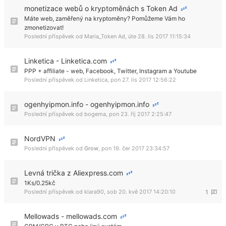
monetizace webů o kryptoměnách s Token Ad
Máte web, zaměřený na kryptoměny? Pomůžeme Vám ho
zmonetizovat!
Poslední příspěvek od
Maria_Token Ad
,
úte 28. lis 2017 11:15:34
Linketica - Linketica.com
PPP + affiliate - web, Facebook, Twitter, Instagram a Youtube
Poslední příspěvek od
Linketica
,
pon 27. lis 2017 12:56:22
ogenhyipmon.info - ogenhyipmon.info
Poslední příspěvek od
bogema
,
pon 23. říj 2017 2:25:47
NordVPN
Poslední příspěvek od
Grow
,
pon 19. čer 2017 23:34:57
Levná trička z Aliexpress.com
1Ks/0.25kč
Poslední příspěvek od
klara90
,
sob 20. kvě 2017 14:20:10
1
Mellowads - mellowads.com