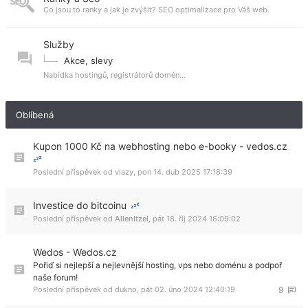
Co jsou to ranky a jak je zvýšit? SEO optimalizace pro Váš web.
Služby
Akce, slevy
Nabídka hostingů, registrátorů domén...
Oblíbená
Kupon 1000 Kč na webhosting nebo e-booky - vedos.cz
Poslední příspěvek od
vlazy
,
pon 14. dub 2025 17:18:39
Investice do bitcoinu
Poslední příspěvek od
AllenItzel
,
pát 18. říj 2024 16:09:02
Wedos - Wedos.cz
Pořiď si nejlepší a nejlevnější hosting, vps nebo doménu a podpoř
naše forum!
Poslední příspěvek od
dukno
,
pát 02. úno 2024 12:40:19
9