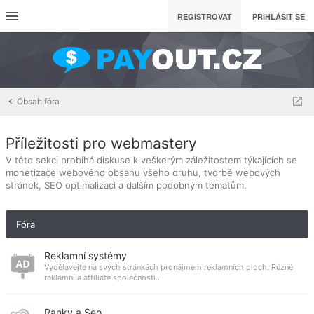
REGISTROVAT
PŘIHLÁSIT SE
Obsah fóra
Příležitosti pro webmastery
V této sekci probíhá diskuse k veškerým záležitostem týkajících se
monetizace webového obsahu všeho druhu, tvorbě webových
stránek, SEO optimalizaci a dalším podobným tématům.
Fóra
Reklamní systémy
Vydělávejte na svých stránkách pronájmem reklamních ploch. Různé
reklamní a affiliate společnosti...
Ranky a Seo