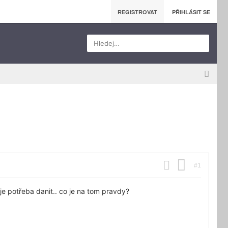
REGISTROVAT
PŘIHLÁSIT SE
Hledej…
#1
 je potřeba danit.. co je na tom pravdy?