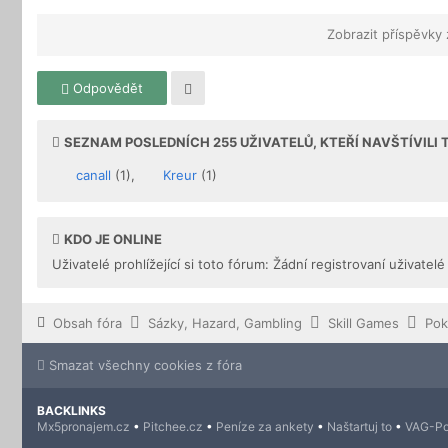
Zobrazit příspěvky
Odpovědět
SEZNAM POSLEDNÍCH
255
UŽIVATELŮ, KTEŘÍ NAVŠTÍVILI
canall
(1),
Kreur
(1)
KDO JE ONLINE
Uživatelé prohlížející si toto fórum: Žádní registrovaní uživatelé
Obsah fóra
Sázky, Hazard, Gambling
Skill Games
Pok
Smazat všechny cookies z fóra
BACKLINKS
Mx5pronajem.cz
•
Pitchee.cz
•
Peníze za ankety
•
Naštartuj to
•
VAG-Po