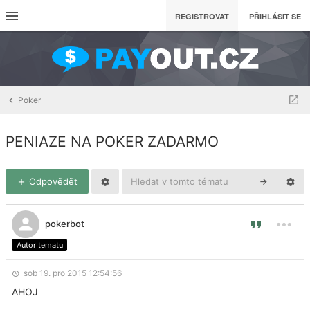
REGISTROVAT
PŘIHLÁSIT SE
Poker
PENIAZE NA POKER ZADARMO
Odpovědět
pokerbot
Autor tematu
sob 19. pro 2015 12:54:56
AHOJ