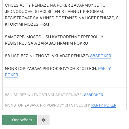
CHCES AJ TY PENIAZE NA POKER ZADARMO? JE TO
JEDNODUCHE, STACI SI LEN STIAHNUT PROGRAM,
REGISTROVAT SA A HNED DOSTANES NA UCET PENIAZE, S
KTORYMI MOZES HRAT
SAMOZREJMOSTOU SU KAZDODENNE FREEROLLY,
REGISTRUJ SA A ZARABAJ HRANIM POKRU
88 USD BEZ NUTNOSTI VKLADAT PENIAZE:
888POKER
NONSTOP ZABAVA PRI POKROVYCH STOLOCH:
PARTY
POKER
88 USD BEZ NUTNOSTI VKLADAT PENIAZE:
888POKER
NONSTOP ZABAVA PRI POKROVYCH STOLOCH:
PARTY POKER
Odpovědět