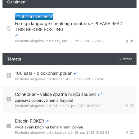
Oznámení
Globální oznámení
Foreign language speaking members - PLEASE READ
THIS BEFORE POSTING
Poslední příspěvek od
vlazy
,
úte 18. úno 2020 12:25:12
8
Témata
12 témat
100 sats - blockchain.poker
Poslední příspěvek od
dodhar
,
stř 03. čer 2020 1:25:56
CoinPoker - velice špatně hrající soupeři
zajímavá pokerová herna (krypto)
Poslední příspěvek od
TnT
,
úte 31. pro 2019 16:57:06
5
Bitcoin POKER
vydělávání bitcoinu během hraní pokeru
Poslední příspěvek od
xdatalive
,
pát 16. srp 2019 15:02:53
2