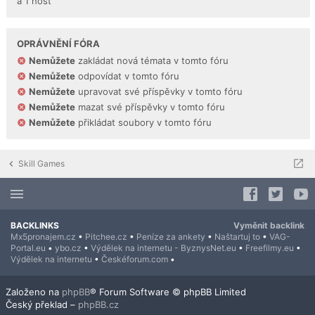
a 1 host
OPRÁVNĚNÍ FÓRA
Nemůžete
zakládat nová témata v tomto fóru
Nemůžete
odpovídat v tomto fóru
Nemůžete
upravovat své příspěvky v tomto fóru
Nemůžete
mazat své příspěvky v tomto fóru
Nemůžete
přikládat soubory v tomto fóru
Skill Games
BACKLINKS
Vyměnit backlink
Mx5pronajem.cz
•
Pitchee.cz
•
Peníze za ankety
•
Naštartuj to
•
VAG-
Portal.eu
•
ybo.cz
•
Výdělek na internetu - ByznysNet.eu
•
Freefilmy.eu
•
Výdělek na internetu
•
Českéforum.com
•
Založeno na
phpBB
® Forum Software © phpBB Limited
Český překlad –
phpBB.cz