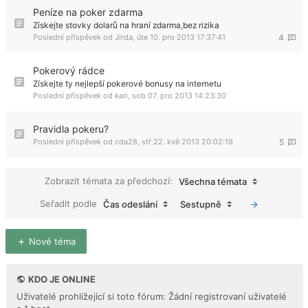
Peníze na poker zdarma
Získejte stovky dolarů na hraní zdarma,bez rizika
Poslední příspěvek od
Jirda
,
úte 10. pro 2013 17:37:41
4
Pokerový rádce
Získejte ty nejlepší pokerové bonusy na internetu
Poslední příspěvek od
kari
,
sob 07. pro 2013 14:23:30
Pravidla pokeru?
Poslední příspěvek od
cda28
,
stř 22. kvě 2013 20:02:19
5
Zobrazit témata za předchozí:
Všechna témata
Seřadit podle
Čas odeslání
Sestupně
Nové téma
KDO JE ONLINE
Uživatelé prohlížející si toto fórum: Žádní registrovaní uživatelé