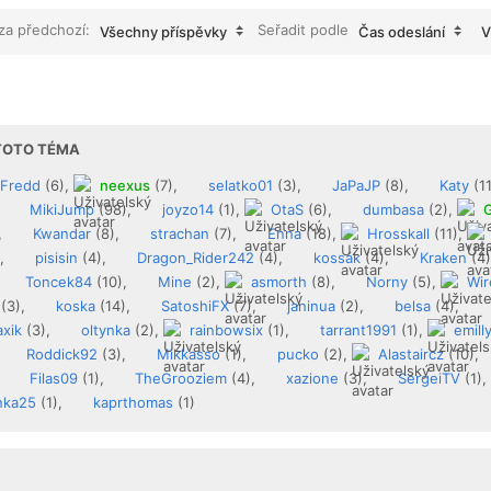
 za předchozí:
Seřadit podle
Všechny příspěvky
Čas odeslání
V
 TOTO TÉMA
Fredd
(6),
neexus
(7),
selatko01
(3),
JaPaJP
(8),
Katy
(1
,
MikiJump
(98),
joyzo14
(1),
OtaS
(6),
dumbasa
(2),
,
Kwandar
(8),
strachan
(7),
Enna
(18),
Hrosskall
(11),
),
pisisin
(4),
Dragon_Rider242
(4),
kossák
(4),
Kraken
(4
Toncek84
(10),
Mine
(2),
asmorth
(8),
Norny
(5),
Wir
(3),
koska
(14),
SatoshiFX
(7),
janinua
(2),
belsa
(4),
xik
(3),
oltynka
(2),
rainbowsix
(1),
tarrant1991
(1),
emill
Roddick92
(3),
Mikkasso
(1),
pucko
(2),
Alastaircz
(10),
,
Filas09
(1),
TheGrooziem
(4),
xazione
(3),
SergeiTV
(1),
nka25
(1),
kaprthomas
(1)