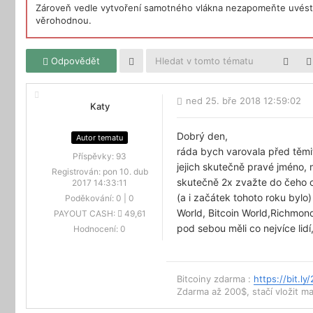
Zároveň vedle vytvoření samotného vlákna nezapomeňte uvést 
věrohodnou.
Odpovědět
ned 25. bře 2018 12:59:02
Katy
Dobrý den,
Autor tematu
ráda bych varovala před těmi
Příspěvky:
93
jejich skutečně pravé jméno, 
Registrován:
pon 10. dub
skutečně 2x zvažte do čeho chc
2017 14:33:11
(a i začátek tohoto roku bylo
Poděkování:
0
|
0
World, Bitcoin World,Richmond
PAYOUT CASH:
49,61
pod sebou měli co nejvíce lidí
Hodnocení:
0
Bitcoiny zdarma :
https://bit.ly
Zdarma až 200$, stačí vložit mai