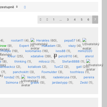
zestupně
1
…
3
4
5
6
7
14),
rootan11
(4),
Herakles
(60),
pepa57
(4),
Grow
(9),
Expert
(1),
makadam
(3),
vlazy
(4),
Phillipe
(19),
kolomanko
(16),
ivos88
(1),
mimi2020
),
Kreur
(25),
xdatalive
(39),
peto9110
(4),
aterol
e
(8),
thinking
(1),
miloscz
(1),
Stefan8888
(1),
Iambackcz
(2),
kotalicek
(2),
TuxCZ
(2),
gatl
(25),
y
(7),
panchokitt
(3),
Foxmulder
(3),
toothless
(1),
tonda2
(1),
Vector15
(6),
radekkrysa
(13),
pereira
Ssimona
(1),
grabo
(5),
jardastypp
(1),
Zedd
(1),