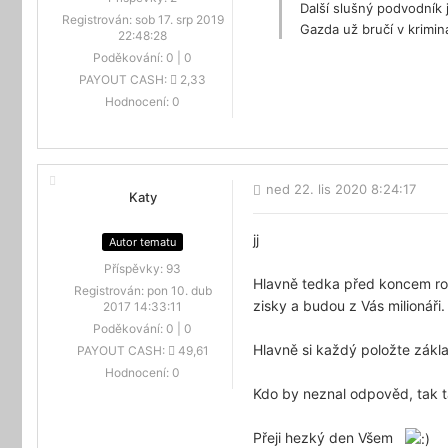
Další slušný podvodník
Registrován:
sob 17. srp 2019
Gazda už bručí v krimin
22:48:28
Poděkování:
0
|
0
PAYOUT CASH:
2,33
Hodnocení:
0
ned 22. lis 2020 8:24:17
Katy
jj
Autor tematu
Příspěvky:
93
Hlavně tedka před koncem rok
Registrován:
pon 10. dub
zisky a budou z Vás milionáři.
2017 14:33:11
Poděkování:
0
|
0
Hlavně si každý položte zákla
PAYOUT CASH:
49,61
Hodnocení:
0
Kdo by neznal odpověd, tak t
Přeji hezký den Všem