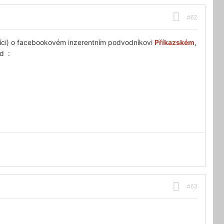
#62
síci) o facebookovém inzerentním podvodníkovi
Příkazském
,
ad :
#63