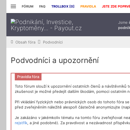
FÓRUM
FAQ
TROLLBOX [
0
]
PRAVIDLA
JSTE ZDE POPRV
Jsme
podnik
Obsah fóra
Podvodníci
Podvodníci a upozornění
Pravidla fóra
Toto fórum slouží k upozornění ostatních členů a návštěvníků t
zkušenost je možné předejít dalším škodám, pomoci ostatním n
Při vkládání fyzických nebo právnických osob do tohoto fóra s
před zveřejněním náležitě alespoň částečně anonymizujte (např
Je zakázáno v jakémkoliv tématu na tomto fóru zveřejňovat nea
rejstřík
, a jiné podobné). Za pravdivost a nezávadnost příspěvk