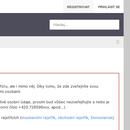
REGISTROVAT
PŘIHLÁSIT SE
Hledej…
óru, ale i mimo něj. Díky tomu, že zde zveřejníte svou
ými osobami.
livé osobní údaje, prosím bud vůbec nezveřejňujte a nebo je
onní číslo +420.728596xxx, apod...).
ejstřících (
insolvenční rejstřík
,
obchodní rejstřík
,
živnostenský