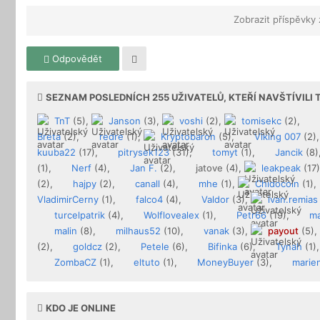
Zobrazit příspěvky
Odpovědět
SEZNAM POSLEDNÍCH
255
UŽIVATELŮ, KTEŘÍ NAVŠTÍVILI
TnT
(5),
Janson
(3),
voshi
(2),
tomisekc
(2),
Breta
(2),
redre
(1),
Kryptobaron
(5),
Viking 007
(2)
kuuba22
(17),
pitrysek123
(31),
tomyt
(1),
Jancik
(8)
(1),
Nerf
(4),
Jan F.
(2),
jatove
(4),
leakpeak
(17
(2),
hajpy
(2),
canall
(4),
mhe
(1),
Chidocoin
(1),
VladimirCerny
(1),
falco4
(4),
Valdor
(3),
ivan.remias
turcelpatrik
(4),
Wolflovealex
(1),
Petr66
(19),
ma
malin
(8),
milhaus52
(10),
vanak
(3),
payout
(5),
(2),
goldcz
(2),
Petele
(6),
Bifinka
(6),
Tynah
(1)
ZombaCZ
(1),
eltuto
(1),
MoneyBuyer
(3),
marie
KDO JE ONLINE