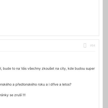
#64
, bude to na Vás všechny zkoušet na city, kde budou super
nského a předlonského roku a i dříve a letos?
nky se zruší !!!