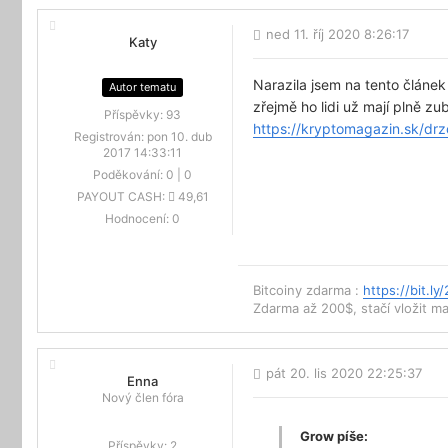
ned 11. říj 2020 8:26:17
Katy
Narazila jsem na tento článe
Autor tematu
zřejmě ho lidi už mají plně z
Příspěvky:
93
https://kryptomagazin.sk/dr
Registrován:
pon 10. dub
2017 14:33:11
Poděkování:
0
|
0
PAYOUT CASH:
49,61
Hodnocení:
0
Bitcoiny zdarma :
https://bit.ly
Zdarma až 200$, stačí vložit mai
pát 20. lis 2020 22:25:37
Enna
Nový člen fóra
Grow píše:
Příspěvky:
2