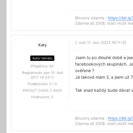
Bitcoiny zdarma :
https://bit.ly
Zdarma až 200$, stačí vložit mai
sob 11. úno 2023 16:11:32
Katy
Jsem tu po dlouhé době a jsem
Autor tematu
facebookových skupinách. Je z
Příspěvky:
93
ověřené ?
Registrován:
pon 10. dub
Já takové mám 2, a jsem už 7
2017 14:33:11
Poděkování:
0
|
0
Tak snad každý bude dávat vě
PAYOUT CASH:
49,61
Hodnocení:
0
Bitcoiny zdarma :
https://bit.ly
Zdarma až 200$, stačí vložit mai