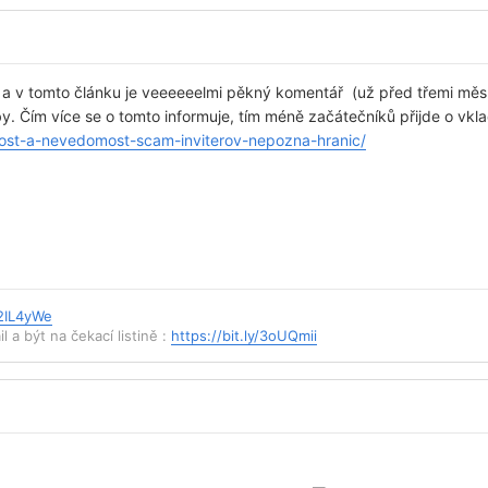
k a v tomto článku je veeeeeelmi pěkný komentář (už před třemi mě
uby. Čím více se o tomto informuje, tím méně začátečníků přijde o vkl
zost-a-nevedomost-scam-inviterov-nepozna-hranic/
/2IL4yWe
l a být na čekací listině :
https://bit.ly/3oUQmii