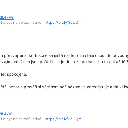
/2IL4yWe
l a být na čekací listině :
https://bit.ly/3oUQmii
 překvapena, kolik stále se ještě najde lidí a stále chodí do povodný
ajímavé, že to jsou pořád ti stejní lidi a že po čase jim to pokaždé
 let spokojena.
tší pozor a prověří si věci sám než někam se zaregistruje a dá vkla
/2IL4yWe
l a být na čekací listině :
https://bit.ly/3oUQmii