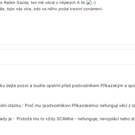
 je Radek Gazda, ten mě obral o nějakých 6.5k
ále, bylo nás více, kdo na něho podal trestní oznámení.
u dejte pozor a budte opatrní před podvodníkem Příkazským a spol
dní otázku : Proč mu (podvodníkovi Příkazskému) nefungují věci z lo
ady je : Protože mu to vždy SCAMne - nefunguje, nevyplácí nebo strá