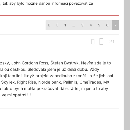
, tak aby bylo možné danou informaci považovat za
1
…
3
4
5
6
7
#61
zský, John Gordonn Ross, Štefan Bystryk. Nevím zda je to
 malou částkou. Sledovala jsem je už delší dobu. Vždy
jí tam lidi, ikdyž projekt zanedlouho zkončí - a že jich loni
 Skyllex, Right Rise, Norde bank, Pallmils, CmeTrades, MX
 a takto bych mohla pokračovat dále. Jde jim jen o to aby
velmi opatrní !!!