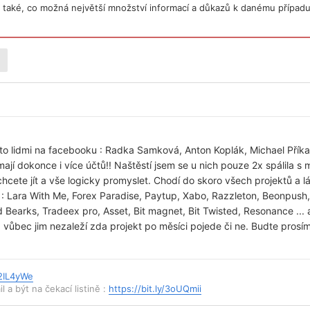
také, co možná největší množství informací a důkazů k danému případu
to lidmi na facebooku : Radka Samková, Anton Koplák, Michael Příka
mají dokonce i více účtů!! Naštěstí jsem se u nich pouze 2x spálila s
ete jít a vše logicky promyslet. Chodí do skoro všech projektů a láka
) : Lara With Me, Forex Paradise, Paytup, Xabo, Razzleton, Beonpush,
 Bearks, Tradeex pro, Asset, Bit magnet, Bit Twisted, Resonance ...
, vůbec jim nezaleží zda projekt po měsíci pojede či ne. Budte prosím 
/2IL4yWe
l a být na čekací listině :
https://bit.ly/3oUQmii