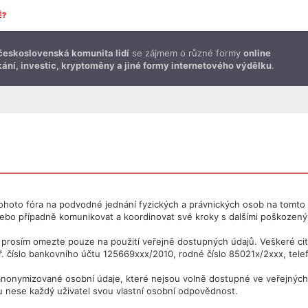
É?
československá komunita lidí
se zájmem o různé formy
online
ání, investic, kryptoměny a jiné formy internetového výdělku
.
ohoto fóra na podvodné jednání fyzických a právnických osob na tomto f
ebo případně komunikovat a koordinovat své kroky s dalšími poškozen
e prosím omezte pouze na použití veřejně dostupných údajů. Veškeré cit
. číslo bankovního účtu 125669xxx/2010, rodné číslo 85021x/2xxx, telef
nonymizované osobní údaje, které nejsou volně dostupné ve veřejných r
u nese každý uživatel svou vlastní osobní odpovědnost.