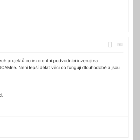
#65
ch projektů co inzerentní podvodníci inzeruji na
 SCAMne. Není lepší dělat věci co fungují dlouhodobě a jsou
d.