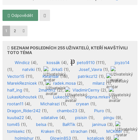
Odpovědět
1
2
SEZNAM POSLEDNÍCH
255
UŽIVATELŮ, KTEŘÍ NAVŠTÍVILI
TOTO TÉMA
Windicz
(4),
kossák
(4),
peto9110
(111),
joyzo14
(1),
natviki
(1),
JirkaS
(1),
Josef_Vavra
(1),
Vector15
(11),
Kwandar
(19),
patrikcz12
(1),
MarekReznicek
(1),
radek.mosa
(2),
milanz
(1),
half_ing
(1),
2martin2
(2),
VladimirCerny
(2),
LukasKohoutek
(1),
Lukeccc
(1),
vtipna.mrkev
(2),
rootan11
(4),
Michalrazi
(1),
cryean
(1),
Dragon_Rider242
(1),
chambo23
(3),
Piuro
(1),
kuuba22
(4),
xdatalive
(4),
pisisin
(1),
pingu
(9),
tom45
(1),
belsa
(1),
BaRTik
(2),
janinua
(3),
tomisekc
(1),
Kraken
(1),
strachan
(16),
MCKiller
(1),
holmishur
(1),
Glowin853
(1),
kotalicek
(6),