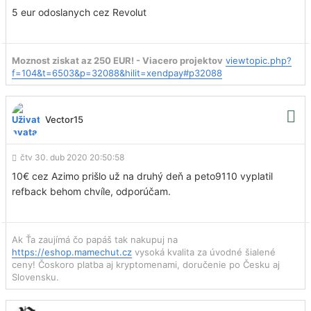
5 eur odoslanych cez Revolut
Moznost ziskat az 250 EUR! - Viacero projektov
viewtopic.php?
f=104&t=6503&p=32088&hilit=xendpay#p32088
Vector15
čtv 30. dub 2020 20:50:58
10€ cez Azimo prišlo už na druhý deň a peto9110 vyplatil
refback behom chvíle, odporúčam.
Ak Ťa zaujímá čo papáš tak nakupuj na
https://eshop.mamechut.cz
vysoká kvalita za úvodné šialené
ceny! Čoskoro platba aj kryptomenami, doručenie po Česku aj
Slovensku.