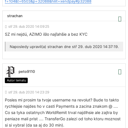
f=104&t=6503&p=32088&hilit=xendpay#p32088
strachan
stř 29. dub 2020 14:09:25
SZ mi nejdú,
AZIMO išlo najľahšie a bez KYC
Naposledy upravil(a)
strachan
dne stř 29. dub 2020 14:37:19.
peto9110
Autor tematu
stř 29. dub 2020 14:23:29
Posles mi prosim ta tvoje username na revolut? Bude to takto
rychlejsie najdes ho v casti Payments a zacina znakom @ ....
Co sa tyka ostatnych WorldRemit trval najdlhsie ale zajtra by
peniaze mali prist .... TransferGo zalezi od toho ktoru moznost
si si vybral (da sa aj do 30 min).