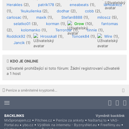
Herakles
(2),
patrik178
(2),
eneabeats
(1),
Iambackcz
(1),
1kukulienka
(2),
dodhar
(2),
cobb
(2),
carlosac
(1),
maxik
(1),
Stefan8888
(1),
miloscz
(5),
selatko01
(3),
korman
(1),
Grow
(10),
fantomas
(2),
kolomanko
(1),
Terrordar
(1),
tinnie
(1),
Roddick92
(1),
Hrosskall
(1),
Toncek84
(1),
Wire
(1),
Jancik
(1)
KDO JE ONLINE
Uživatelé prohlížející si toto fórum: Žádní registrovaní uživatelé
a 1 host
Peníze a směnitelné kryptoměny ZDARMA
BACKLINKS
Vyměnit backlink
Mx5pronajem.cz
•
Pitchee.cz
•
Peníze za ankety
•
Naštartuj to
•
VAG-
Portal.eu
•
ybo.cz
•
Výdělek na internetu - ByznysNet.eu
•
Freefilmy.eu
•