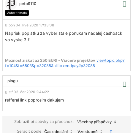
peto9110
Autor tematu
pon 04. kvě 2020 17:33:38
Napriek poplatku za vyber stale ponukam nadalej cashback
vo vyske 3
€
Moznost ziskat az 250 EUR! - Viacero projektov
viewtopic.php?
f=104&t=6503&p=32088&hilit=xendpay#p32088
pingu
stř 03. čer 2020 2:44:22
refferal link poprosim dakujem
Zobrazit příspěvky za předchozí:
Všechny příspěvky
Seřadit podle
Čas odeslání
Vzestupně