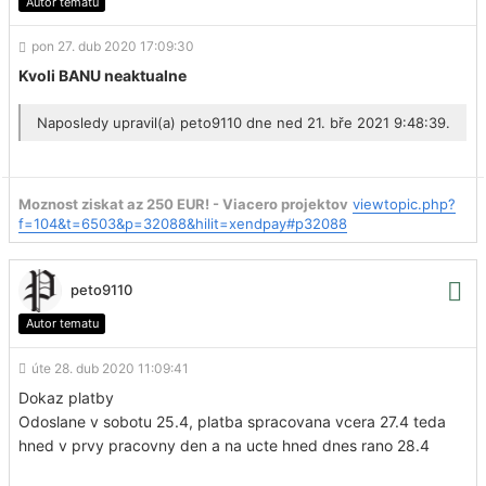
Autor tematu
pon 27. dub 2020 17:09:30
Kvoli BANU neaktualne
Naposledy upravil(a)
peto9110
dne ned 21. bře 2021 9:48:39.
Moznost ziskat az 250 EUR! - Viacero projektov
viewtopic.php?
f=104&t=6503&p=32088&hilit=xendpay#p32088
peto9110
Autor tematu
úte 28. dub 2020 11:09:41
Dokaz platby
Odoslane v sobotu 25.4, platba spracovana vcera 27.4 teda
hned v prvy pracovny den a na ucte hned dnes rano 28.4