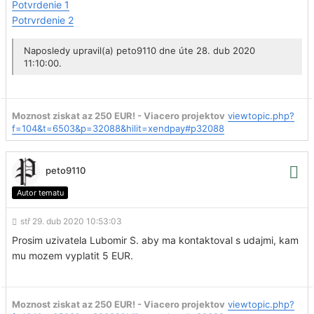
Potvrdenie 1
Potrvrdenie 2
Naposledy upravil(a)
peto9110
dne úte 28. dub 2020
11:10:00.
Moznost ziskat az 250 EUR! - Viacero projektov
viewtopic.php?
f=104&t=6503&p=32088&hilit=xendpay#p32088
peto9110
Autor tematu
stř 29. dub 2020 10:53:03
Prosim uzivatela Lubomir S. aby ma kontaktoval s udajmi, kam
mu mozem vyplatit 5 EUR.
Moznost ziskat az 250 EUR! - Viacero projektov
viewtopic.php?