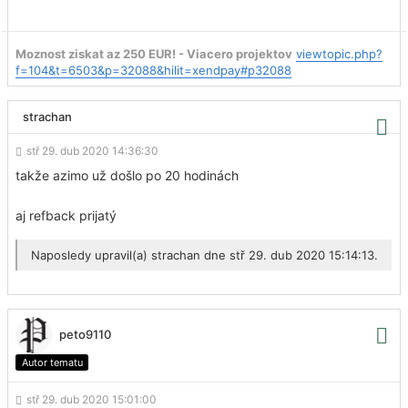
Moznost ziskat az 250 EUR! - Viacero projektov
viewtopic.php?
f=104&t=6503&p=32088&hilit=xendpay#p32088
strachan
stř 29. dub 2020 14:36:30
takže azimo už došlo po 20 hodinách
aj refback prijatý
Naposledy upravil(a)
strachan
dne stř 29. dub 2020 15:14:13.
peto9110
Autor tematu
stř 29. dub 2020 15:01:00