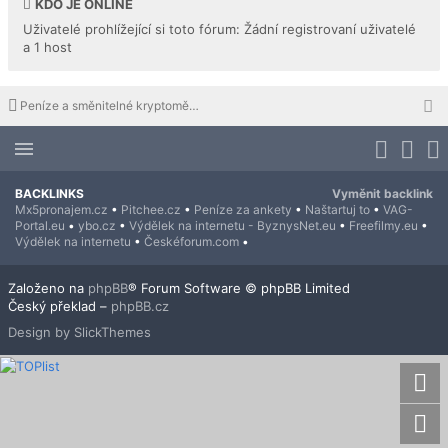
KDO JE ONLINE
Uživatelé prohlížející si toto fórum: Žádní registrovaní uživatelé
a 1 host
Peníze a směnitelné kryptoměny ZDARMA
BACKLINKS
Vyměnit backlink
Mx5pronajem.cz
•
Pitchee.cz
•
Peníze za ankety
•
Naštartuj to
•
VAG-
Portal.eu
•
ybo.cz
•
Výdělek na internetu - ByznysNet.eu
•
Freefilmy.eu
•
Výdělek na internetu
•
Českéforum.com
•
Založeno na
phpBB
® Forum Software © phpBB Limited
Český překlad –
phpBB.cz
Design by SlickThemes