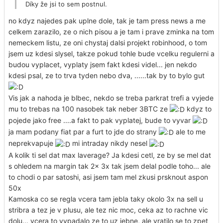
Díky že jsi to sem postnul.
no kdyz najedes pak uplne dole, tak je tam press news a me
celkem zarazilo, ze o nich pisou a je tam i prave zminka na tom
nemeckem listu, ze oni chystaj dalsi projekt robinhood, o tom
jsem uz kdesi slysel, takze pokud tohle bude vcelku regulerni a
budou vyplacet, vyplaty jsem fakt kdesi videl... jen nekdo
kdesi psal, ze to trva tyden nebo dva, ......tak by to bylo gut
Vis jak a nahoda je blbec, nekdo se treba parkrat trefi a vyjede
mu to trebas na 100 nasobek tak neber 3BTC ze
kdyz to
pojede jako free ....a fakt to pak vyplatej, bude to vyvar
ja mam podany fiat par a furt to jde do strany
ale to me
neprekvapuje
mi intraday nikdy nesel
A kolik ti sel dat max laverage? Ja kdesi cetl, ze by se mel dat
s ohledem na margin tak 2x 3x tak jsem delal podle toho... ale
to chodi o par satoshi, asi jsem tam mel zkusi prsknout aspon
50x
Kamoska co se regla vcera tam jebla taky okolo 3x na sell u
stribra a tez je v plusu, ale tez nic moc, ceka az to rachne vic
dolu... vcera to vypadalo ze to uz jebne, ale vratilo se to zpet