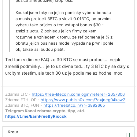
pozice a nepouzivej stop loss.
Koukal jsem taky na jejich pominky vyberu bonusu
a musis protocit 3BTC a vlozit 0.01BTC, po prvnim
vyberu take prijdes o ten vstupni bonus $30 -
zmizi z uctu. Z pohledu jejich firmy celkem
rozumne a vzhledem k tomu, ze ref odmena je % z
obratu jejich business model vypada na prvni pohle
ok, takze asi budou platit.
Ted tam vidim ve FAQ ze 30 BTC se musi protocit... nejak
zmenili podminky... je to uz divne ted... ty 3 BTC by se daly s
urcitym stestim, ale tech 30 uz je podle me az hodne moc
Zdarma LTC -
https://free-litecoin.com/login?referer=2657306
Zdarma ETH, OP -
https://www.publish0x.com/?a=jneg04kawZ
Zdarma BTC, FUN -
https://freebitco.in/?r=3892665
Telegram Kanal zdarma crypto, tipy, atd. -
https://t.me/EarnFreeByRiccck
Kreur