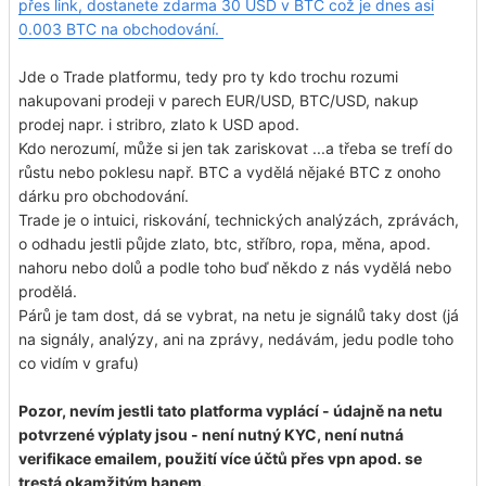
přes link, dostanete zdarma 30 USD v BTC což je dnes asi
0.003 BTC na obchodování.
Jde o Trade platformu, tedy pro ty kdo trochu rozumi
nakupovani prodeji v parech EUR/USD, BTC/USD, nakup
prodej napr. i stribro, zlato k USD apod.
Kdo nerozumí, může si jen tak zariskovat ...a třeba se trefí do
růstu nebo poklesu např. BTC a vydělá nějaké BTC z onoho
dárku pro obchodování.
Trade je o intuici, riskování, technických analýzách, zprávách,
o odhadu jestli půjde zlato, btc, stříbro, ropa, měna, apod.
nahoru nebo dolů a podle toho buď někdo z nás vydělá nebo
prodělá.
Párů je tam dost, dá se vybrat, na netu je signálů taky dost (já
na signály, analýzy, ani na zprávy, nedávám, jedu podle toho
co vidím v grafu)
Pozor, nevím jestli tato platforma vyplácí - údajně na netu
potvrzené výplaty jsou - není nutný KYC, není nutná
verifikace emailem, použití více účtů přes vpn apod. se
trestá okamžitým banem.