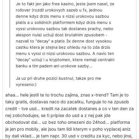
Je to fakt jen jako free kasino, jeste jsem nasel, ze
rollover (rozdil urokovych sazeb u fx, jednou
denne kdyz drzis menu s nizsi urokovou sazbou
platis a u solidnich platformem kdyz drzis menu s
vyssi urokovou sazbou tak dostanes prachy, nebo
alespon nula) uctuji dost brutalnim zpusobem -
nazvali to "decay" a platis 3x denne dost vysokou
castku ktera je stejna bez ohledu na to zda drzis
menu s vyssi ci nizsi urokovou sazbou. A navic ten
"decay" uctuji i u kryptomen, ktere nemaji centralni
banku a tim padem ani urokove sazby...
Ja uz pri druhe pozici bustnul, takze pro me
vyreseno:)
ahaa... hele jestli te to trochu zajima, znas x-trend? Tam je to
taky gratis, dostavas naco do zacatku, funguje to na zpusob
credit - tve usd... kredit na zacatek dostanes a co v ten den za
nej zobchodujes, se ti pripise do usd a z nej pak jde
obchodovat dal... uz bez toho omezeni do 24hod... platforma
je jen pro mobily, ale jsou tam lidi kterym v poho vyplacej aniz
by dali vklad... je tam napr. 30 usd v creditu za kyc, nebo jinsi,