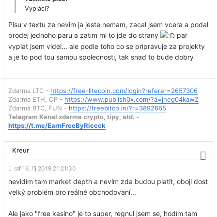
Vyplácí?
Pisu v textu ze nevim ja jeste nemam, zacal jsem vcera a podal
prodej jednoho paru a zatim mi to jde do strany
par
vyplat jsem videl... ale podle toho co se pripravuje za projekty
a je to pod tou samou spolecnosti, tak snad to bude dobry
Zdarma LTC -
https://free-litecoin.com/login?referer=2657306
Zdarma ETH, OP -
https://www.publish0x.com/?a=jneg04kawZ
Zdarma BTC, FUN -
https://freebitco.in/?r=3892665
Telegram Kanal zdarma crypto, tipy, atd. -
https://t.me/EarnFreeByRiccck
Kreur
stř 16. říj 2019 21:21:30
nevidím tam market depth a nevím zda budou platit, oboji dost
velký problém pro reálné obchodovaní...
Ale jako "free kasino" je to super, regnul jsem se, hodím tam