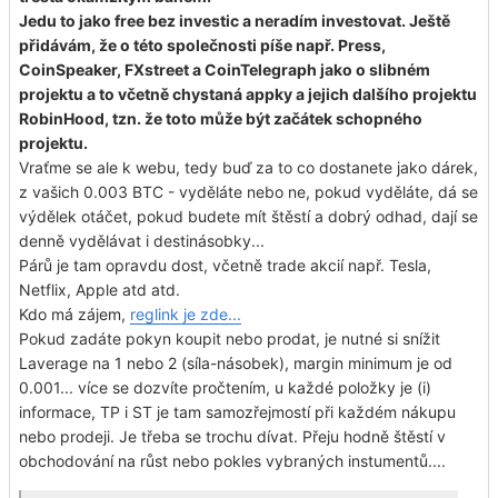
Jedu to jako free bez investic a neradím investovat. Ještě
přidávám, že o této společnosti píše např. Press,
CoinSpeaker, FXstreet a CoinTelegraph jako o slibném
projektu a to včetně chystaná appky a jejich dalšího projektu
RobinHood, tzn. že toto může být začátek schopného
projektu.
Vraťme se ale k webu, tedy buď za to co dostanete jako dárek,
z vašich 0.003 BTC - vyděláte nebo ne, pokud vyděláte, dá se
výdělek otáčet, pokud budete mít štěstí a dobrý odhad, dají se
denně vydělávat i destinásobky...
Párů je tam opravdu dost, včetně trade akcií např. Tesla,
Netflix, Apple atd atd.
Kdo má zájem,
reglink je zde...
Pokud zadáte pokyn koupit nebo prodat, je nutné si snížit
Laverage na 1 nebo 2 (síla-násobek), margin minimum je od
0.001... více se dozvíte pročtením, u každé položky je (i)
informace, TP i ST je tam samozřejmostí při každém nákupu
nebo prodeji. Je třeba se trochu dívat. Přeju hodně štěstí v
obchodování na růst nebo pokles vybraných instumentů....