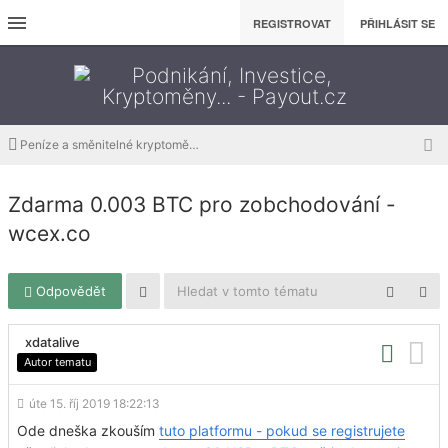
REGISTROVAT
PŘIHLÁSIT SE
Peníze a směnitelné kryptoměny ZDARMA
Zdarma 0.003 BTC pro zobchodování -
wcex.co
Odpovědět
xdatalive
Autor tematu
úte 15. říj 2019 18:22:13
Ode dneška zkouším
tuto platformu - pokud se registrujete