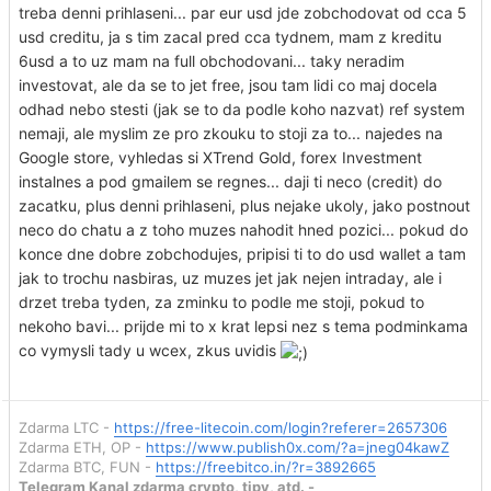
treba denni prihlaseni... par eur usd jde zobchodovat od cca 5
usd creditu, ja s tim zacal pred cca tydnem, mam z kreditu
6usd a to uz mam na full obchodovani... taky neradim
investovat, ale da se to jet free, jsou tam lidi co maj docela
odhad nebo stesti (jak se to da podle koho nazvat) ref system
nemaji, ale myslim ze pro zkouku to stoji za to... najedes na
Google store, vyhledas si XTrend Gold, forex Investment
instalnes a pod gmailem se regnes... daji ti neco (credit) do
zacatku, plus denni prihlaseni, plus nejake ukoly, jako postnout
neco do chatu a z toho muzes nahodit hned pozici... pokud do
konce dne dobre zobchodujes, pripisi ti to do usd wallet a tam
jak to trochu nasbiras, uz muzes jet jak nejen intraday, ale i
drzet treba tyden, za zminku to podle me stoji, pokud to
nekoho bavi... prijde mi to x krat lepsi nez s tema podminkama
co vymysli tady u wcex, zkus uvidis
Zdarma LTC -
https://free-litecoin.com/login?referer=2657306
Zdarma ETH, OP -
https://www.publish0x.com/?a=jneg04kawZ
Zdarma BTC, FUN -
https://freebitco.in/?r=3892665
Telegram Kanal zdarma crypto, tipy, atd. -