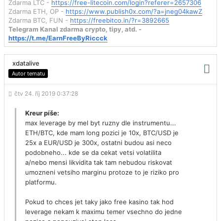
Zdarma LTC -
https://free-litecoin.com/login?referer=2657306
Zdarma ETH, OP -
https://www.publish0x.com/?a=jneg04kawZ
Zdarma BTC, FUN -
https://freebitco.in/?r=3892665
Telegram Kanal zdarma crypto, tipy, atd. -
https://t.me/EarnFreeByRiccck
xdatalive
Autor tematu
čtv 24. říj 2019 0:37:28
Kreur píše:
max leverage by mel byt ruzny dle instrumentu...
ETH/BTC, kde mam long pozici je 10x, BTC/USD je
25x a EUR/USD je 300x, ostatni budou asi neco
podobneho... kde se da cekat vetsi volatilita
a/nebo mensi likvidita tak tam nebudou riskovat
umozneni vetsiho marginu protoze to je riziko pro
platformu.
Pokud to chces jet taky jako free kasino tak hod
leverage nekam k maximu temer vsechno do jedne