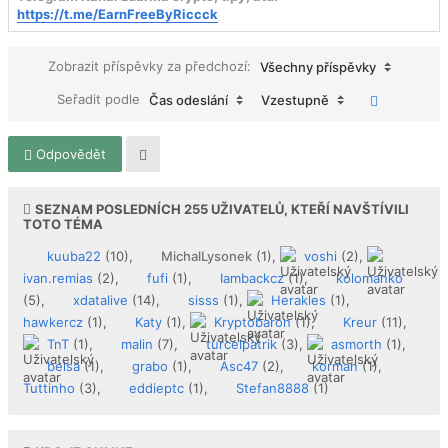
https://t.me/EarnFreeByRiccck
Zobrazit příspěvky za předchozí:
Všechny příspěvky
Seřadit podle
Čas odeslání
Vzestupně
Odpovědět
SEZNAM POSLEDNÍCH
255
UŽIVATELŮ, KTEŘÍ NAVŠTÍVILI
TOTO TÉMA
kuuba22
(10),
MichalLysonek
(1),
voshi
(2),
ivan.remias
(2),
fufi
(1),
Iambackcz
(1),
kolomanko
(5),
xdatalive
(14),
sisss
(1),
Herakles
(1),
hawkercz
(1),
Katy
(1),
Kryptobaron
(1),
Kreur
(11),
TnT
(1),
malin
(7),
turcelpatrik
(3),
asmorth
(1),
belsa
(1),
grabo
(1),
Asc47
(2),
korman
(1),
Tuttinho
(3),
eddieptc
(1),
Stefan8888
(1)