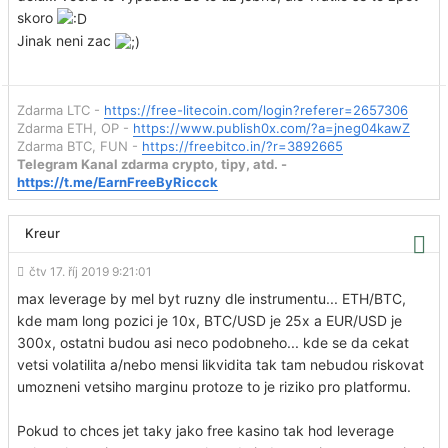
skoro
Jinak neni zac
Zdarma LTC -
https://free-litecoin.com/login?referer=2657306
Zdarma ETH, OP -
https://www.publish0x.com/?a=jneg04kawZ
Zdarma BTC, FUN -
https://freebitco.in/?r=3892665
Telegram Kanal zdarma crypto, tipy, atd. -
https://t.me/EarnFreeByRiccck
Kreur
čtv 17. říj 2019 9:21:01
max leverage by mel byt ruzny dle instrumentu... ETH/BTC,
kde mam long pozici je 10x, BTC/USD je 25x a EUR/USD je
300x, ostatni budou asi neco podobneho... kde se da cekat
vetsi volatilita a/nebo mensi likvidita tak tam nebudou riskovat
umozneni vetsiho marginu protoze to je riziko pro platformu.
Pokud to chces jet taky jako free kasino tak hod leverage