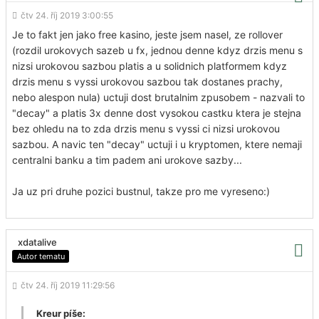
čtv 24. říj 2019 3:00:55
Je to fakt jen jako free kasino, jeste jsem nasel, ze rollover
(rozdil urokovych sazeb u fx, jednou denne kdyz drzis menu s
nizsi urokovou sazbou platis a u solidnich platformem kdyz
drzis menu s vyssi urokovou sazbou tak dostanes prachy,
nebo alespon nula) uctuji dost brutalnim zpusobem - nazvali to
"decay" a platis 3x denne dost vysokou castku ktera je stejna
bez ohledu na to zda drzis menu s vyssi ci nizsi urokovou
sazbou. A navic ten "decay" uctuji i u kryptomen, ktere nemaji
centralni banku a tim padem ani urokove sazby...
Ja uz pri druhe pozici bustnul, takze pro me vyreseno:)
xdatalive
Autor tematu
čtv 24. říj 2019 11:29:56
Kreur píše: