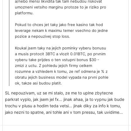
a/nebo mensi likvidita tak tam nebudou riskovat
umozneni vetsiho marginu protoze to je riziko pro
platformu.
Pokud to chces jet taky jako free kasino tak hod
leverage nekam k maximu temer vsechno do jedne
pozice a nepouzivej stop loss.
Koukal jsem taky na jejich pominky vyberu bonusu
a musis protocit 3BTC a vlozit 0.01BTC, po prvnim
vyberu take prijdes o ten vstupni bonus $30 -
zmizi z uctu. Z pohledu jejich firmy celkem
rozumne a vzhledem k tomu, ze ref odmena je % z
obratu jejich business model vypada na prvni pohle
ok, takze asi budou platit.
SL nepouzivam, uz se mi stalo, ze me to uplne zbytecne
parkrat vyplo, jak jsem jel fx... jinak ahaa, ja to vypnu jak bude
trochu v plusu a hodim teda vetsi... jinak diky za info k tomu,
jako nezni to spatne, ani tohle ani v tom pressu, tak uvidime...