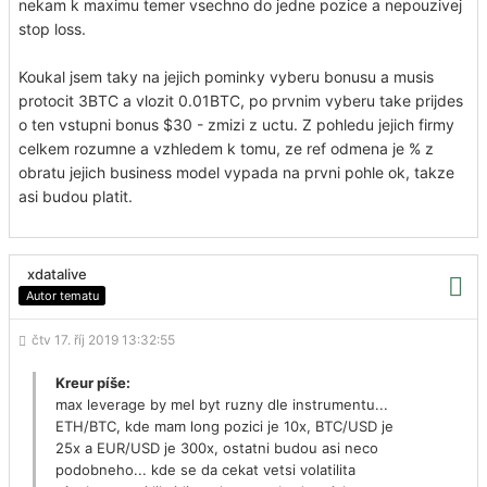
nekam k maximu temer vsechno do jedne pozice a nepouzivej
stop loss.
Koukal jsem taky na jejich pominky vyberu bonusu a musis
protocit 3BTC a vlozit 0.01BTC, po prvnim vyberu take prijdes
o ten vstupni bonus $30 - zmizi z uctu. Z pohledu jejich firmy
celkem rozumne a vzhledem k tomu, ze ref odmena je % z
obratu jejich business model vypada na prvni pohle ok, takze
asi budou platit.
xdatalive
Autor tematu
čtv 17. říj 2019 13:32:55
Kreur píše:
max leverage by mel byt ruzny dle instrumentu...
ETH/BTC, kde mam long pozici je 10x, BTC/USD je
25x a EUR/USD je 300x, ostatni budou asi neco
podobneho... kde se da cekat vetsi volatilita