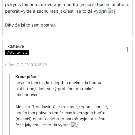
pokyn s téměr max leverage a buďto (nejspíš) bustnu anebo to
parkrát vyjde a začnu řesit jak/jestli se to dá vybrat
Díky že jsi to sem postnul.
xdatalive
Autor tematu
čtv 17. říj 2019 3:28:45
Kreur píše:
nevidím tam market depth a nevím zda budou
platit, oboji dost velký problém pro reálné
obchodovaní...
Ale jako "free kasino" je to super, regnul jsem se,
hodím tam pokyn s téměr max leverage a buďto
(nejspíš) bustnu anebo to parkrát vyjde a začnu
řesit jak/jestli se to dá vybrat