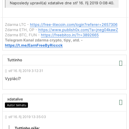
Naposledy upravil(a)
xdatalive
dne stř 16. říj 2019 0:08:40.
Zdarma LTC -
https://free-litecoin.com/login?referer=2657306
Zdarma ETH, OP -
https://www.publish0x.com/?a=jneg04kawZ
Zdarma BTC, FUN -
https://freebitco.in/?r=3892665
Telegram Kanal zdarma crypto, tipy, atd. -
https://t.me/EarnFreeByRiccck
Tuttinho
stř 16. říj 2019 3:12:31
Vyplácí?
xdatalive
Autor tematu
stř 16. říj 2019 13:35:03
Tuttinho píše: