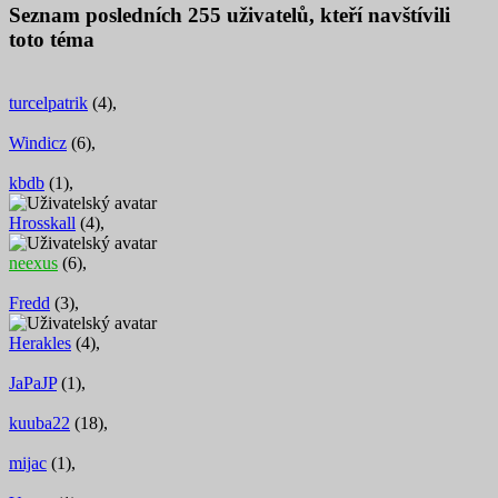
Seznam posledních
255
uživatelů, kteří navštívili
toto téma
turcelpatrik
(4),
Windicz
(6),
kbdb
(1),
Hrosskall
(4),
neexus
(6),
Fredd
(3),
Herakles
(4),
JaPaJP
(1),
kuuba22
(18),
mijac
(1),