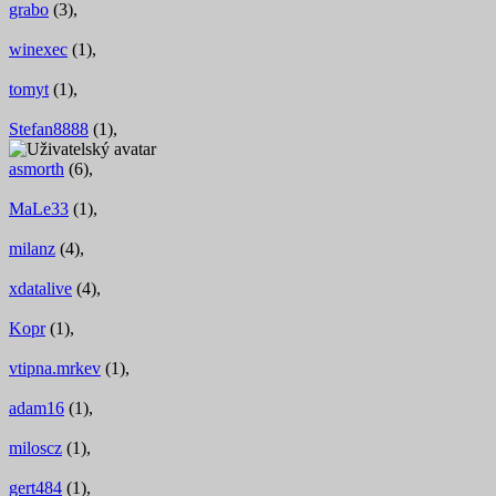
grabo
(3),
winexec
(1),
tomyt
(1),
Stefan8888
(1),
asmorth
(6),
MaLe33
(1),
milanz
(4),
xdatalive
(4),
Kopr
(1),
vtipna.mrkev
(1),
adam16
(1),
miloscz
(1),
gert484
(1),