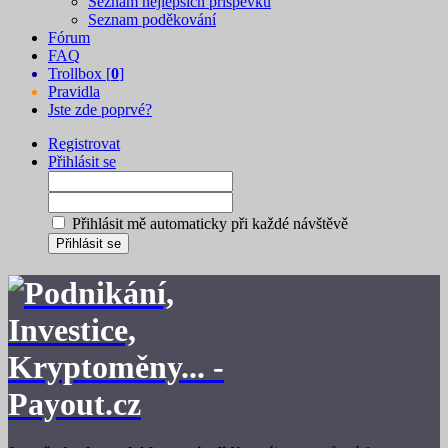
Seznam nejlepších příspěvků
Seznam poděkování
Fórum
FAQ
Trollbox [
0
]
Pravidla
Jste zde poprvé?
Registrovat
Přihlásit se
Přihlásit mě automaticky při každé návštěvě