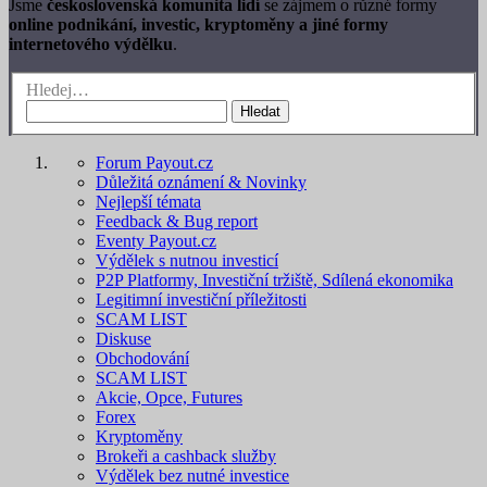
Jsme
československá komunita lidí
se zájmem o různé formy
online podnikání, investic, kryptoměny a jiné formy
internetového výdělku
.
Hledej…
Hledat
Forum Payout.cz
Důležitá oznámení & Novinky
Nejlepší témata
Feedback & Bug report
Eventy Payout.cz
Výdělek s nutnou investicí
P2P Platformy, Investiční tržiště, Sdílená ekonomika
Legitimní investiční příležitosti
SCAM LIST
Diskuse
Obchodování
SCAM LIST
Akcie, Opce, Futures
Forex
Kryptoměny
Brokeři a cashback služby
Výdělek bez nutné investice