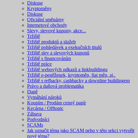
Diskuse
Kryptoměny
Diskuse
Oficiální směnárny
Internetové obchody
Slevy, slevové kupony, akce...
Tržiště
Tržiště produktů a služeb
Tržiště pohledávek a exekučních titulů
Tržiště slev a slevových kuponů
Tržiště s financováním
Tržiště práce
Tržiště webových odkazů a linkbuildingu
Tržiště e-peněženek, kryptoměn, fiat měn, aj..
Tržiště s refbacky, cashbacky a downline buildingem
Právo a daňová problematika
Daně
Vymáhání nároků
Koupím / Prodám cenný papír
Kecárna / Offtopic
Zábava
Podvodníci
SCAMs
Jak označit téma jako SCAM nebo v této sekci vytvořit
nové téma?