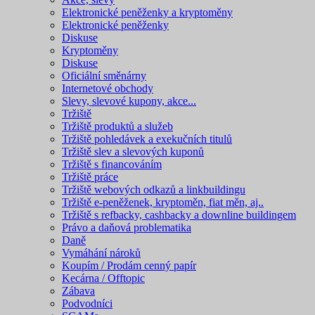
Elektronické peněženky a kryptoměny
Elektronické peněženky
Diskuse
Kryptoměny
Diskuse
Oficiální směnárny
Internetové obchody
Slevy, slevové kupony, akce...
Tržiště
Tržiště produktů a služeb
Tržiště pohledávek a exekučních titulů
Tržiště slev a slevových kuponů
Tržiště s financováním
Tržiště práce
Tržiště webových odkazů a linkbuildingu
Tržiště e-peněženek, kryptoměn, fiat měn, aj..
Tržiště s refbacky, cashbacky a downline buildingem
Právo a daňová problematika
Daně
Vymáhání nároků
Koupím / Prodám cenný papír
Kecárna / Offtopic
Zábava
Podvodníci