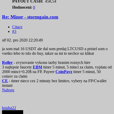
PAYOUT CASH:
458,54
Hodnocení:
0
Re: Miner - stormgain.com
Citace
#3
stř 02. pro 2020 22:20:49
ja som mal 16 USDT ale dal som predaj LTCUSD a prisiel som o
vsetko lebo to islo do buy, takze sa mi to nechce uz klikat
Roller
- zvysovanie vykonu tazby hranim roznych hier
3 najlepsie faucety
EBM
timer 5 minut, 5 minci za claim, vyplata od
2000 minci=0.20$ na FP, Payeer
CoinPayz
timer 5 minut, 50
coinov za claim
CE
- timer nieco cez 2 minuty bez limitov, vybery na FP/Cwallet
instant
Nahoru
kuuba22
Autor tematu