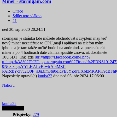
Miner - stormgain.com
Citace
Sdílet toto vlákno
#1
ned 30. srp 2020 20:24:51
stormgain je stránka kde můžete obchodovat s cryptem mají teď
nový miner nezatěžuje to CPU,mají i aplikaci na telefon mám
iphone a je tam takže určitě bude i na androind. zapnete akorát
miner a po 4 hodinách dáte claim,a spustíte znova, až dosáhnete
10USDT link zde
[url=https://l.facebook.com/l.php?
u=https%3A%2F%2Fapp.stormgain.com%2Ffriend%2FBNS191
9N63tzbjasYYLHALvBrwirAbiMZf-
PARckYcIvu2Q0F_s3q3Im3fu0qIdyE5YZdrHX6kMKAPK9dBFh
Naposledy upravil(a)
kuuba22
dne ned 03. bře 2024 17:06:00.
Nahoru
kuuba22
Autor tematu
Příspěvky:
279