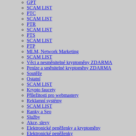
GPT
SCAM LIST
PTC
SCAM LIST
PTR
SCAM LIST
PTS
SCAM LIST
PTP
MLM, Network Marketing
SCAM LIST
Věci a nesměnitelné kryptoměny ZDARMA
Peníze a směnitelné kryptoměny ZDARMA
Soutěže
Ostatní
SCAM LIST
Krypto faucety
Příležitosti pro webmastery
Reklamní systémy
SCAM LIST
Ranky a Seo
Služby
Akce, slevy
Elektronické peněženky a kryptoměny
Elektronické peněženky