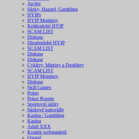
Archiv
Sázky, Hazard, Gambling
HYIPs
HYIP Monitory
Krátkodobé HYIP
SCAM LIST
Diskuse
Dlouhodobé HYIP
SCAM LIST
Diskuse
Diskuse
Cyklery, Matrixy a Doublery
SCAM LIST
HYIP Monitory
Diskuse
Skill Games
Poker
Poker Rooms
Sportovní sázky
Sázkové kanceláře
Kasína / Gambling
Kasína
Adult XXX
Koutek webmasterů
Ostatní