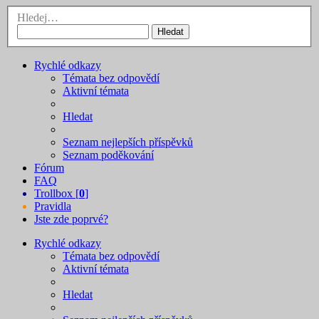
Hledej…
Hledat
Rychlé odkazy
Témata bez odpovědí
Aktivní témata
Hledat
Seznam nejlepších příspěvků
Seznam poděkování
Fórum
FAQ
Trollbox [
0
]
Pravidla
Jste zde poprvé?
Rychlé odkazy
Témata bez odpovědí
Aktivní témata
Hledat