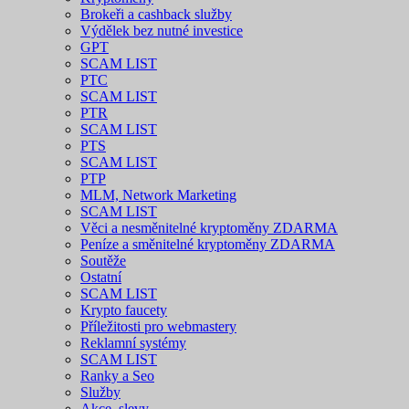
Brokeři a cashback služby
Výdělek bez nutné investice
GPT
SCAM LIST
PTC
SCAM LIST
PTR
SCAM LIST
PTS
SCAM LIST
PTP
MLM, Network Marketing
SCAM LIST
Věci a nesměnitelné kryptoměny ZDARMA
Peníze a směnitelné kryptoměny ZDARMA
Soutěže
Ostatní
SCAM LIST
Krypto faucety
Příležitosti pro webmastery
Reklamní systémy
SCAM LIST
Ranky a Seo
Služby
Akce, slevy