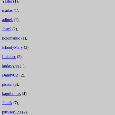
Yester
(1),
martas
(1),
adinek
(1),
Josml
(2),
kolomanko
(1),
BloodyMary
(3),
Lukeccc
(2),
jardastypp
(1),
DandyCZ
(2),
pisisin
(3),
kaprthomas
(4),
Jancik
(7),
pitrysek123
(2),