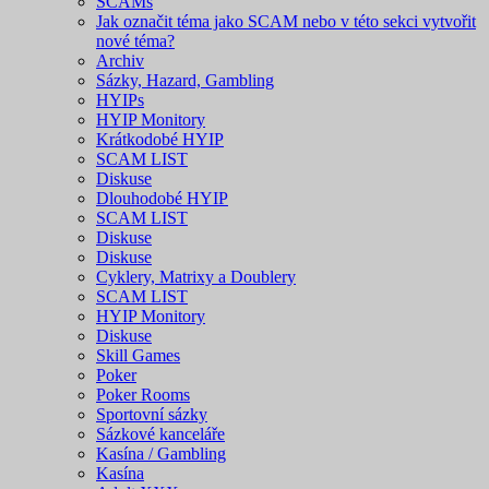
SCAMs
Jak označit téma jako SCAM nebo v této sekci vytvořit
nové téma?
Archiv
Sázky, Hazard, Gambling
HYIPs
HYIP Monitory
Krátkodobé HYIP
SCAM LIST
Diskuse
Dlouhodobé HYIP
SCAM LIST
Diskuse
Diskuse
Cyklery, Matrixy a Doublery
SCAM LIST
HYIP Monitory
Diskuse
Skill Games
Poker
Poker Rooms
Sportovní sázky
Sázkové kanceláře
Kasína / Gambling
Kasína