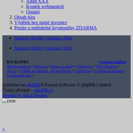
Adult XXX
Koutek webmasterů
Ostatní
Obsah fóra
Výdělek bez nutné investice
Peníze a směnitelné kryptoměny ZDARMA
Smazat všechny cookies z fóra
Smazat všechny cookies z fóra
BACKLINKS
Vyměnit backlink
Mx5pronajem.cz
•
Pitchee.cz
•
Peníze za ankety
•
Naštartuj to
•
VAG-Portal.eu
•
ybo.cz
•
Výdělek na internetu - ByznysNet.eu
•
Freefilmy.eu
•
Výdělek na internetu
•
Českéforum.com
•
Založeno na
phpBB
® Forum Software © phpBB Limited
Český překlad –
phpBB.cz
Design by SlickThemes
×