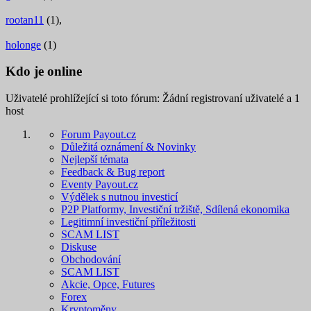
rootan11
(1),
holonge
(1)
Kdo je online
Uživatelé prohlížející si toto fórum: Žádní registrovaní uživatelé a 1
host
Forum Payout.cz
Důležitá oznámení & Novinky
Nejlepší témata
Feedback & Bug report
Eventy Payout.cz
Výdělek s nutnou investicí
P2P Platformy, Investiční tržiště, Sdílená ekonomika
Legitimní investiční příležitosti
SCAM LIST
Diskuse
Obchodování
SCAM LIST
Akcie, Opce, Futures
Forex
Kryptoměny