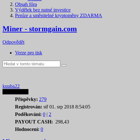
Obsah fóra
Výdělek bez nutné investice
Peníze a směnitelné kryptoměny ZDARMA
Miner - stormgain.com
Odpovědět
Verze pro tisk
kuuba22
Autor tematu
Příspěvky:
279
Registrován:
stř 01. srp 2018 8:54:05
Poděkování:
0
|
2
PAYOUT CASH:
298,43
Hodnocení:
0