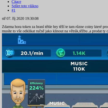
Citace
Sdílet toto vlákno
#1
stř 07. říj 2020 19:30:08
Zdarma hora token za hraní téhle hry těží te tam různe coiny které pro
musíte to vše odklikat ručně jako klinout na větrák,těžbu ,a prodat t