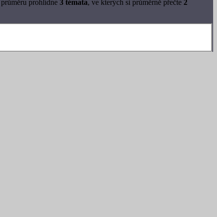
v průměru prohlídne
3 témata
, ve kterých si průměrně přečte
2