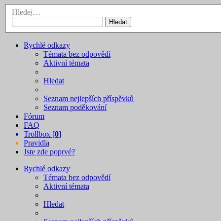
Hledej…
Hledat
Rychlé odkazy
Témata bez odpovědí
Aktivní témata
Hledat
Seznam nejlepších příspěvků
Seznam poděkování
Fórum
FAQ
Trollbox [
0
]
Pravidla
Jste zde poprvé?
Rychlé odkazy
Témata bez odpovědí
Aktivní témata
Hledat