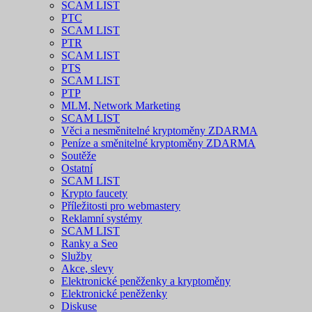
SCAM LIST
PTC
SCAM LIST
PTR
SCAM LIST
PTS
SCAM LIST
PTP
MLM, Network Marketing
SCAM LIST
Věci a nesměnitelné kryptoměny ZDARMA
Peníze a směnitelné kryptoměny ZDARMA
Soutěže
Ostatní
SCAM LIST
Krypto faucety
Příležitosti pro webmastery
Reklamní systémy
SCAM LIST
Ranky a Seo
Služby
Akce, slevy
Elektronické peněženky a kryptoměny
Elektronické peněženky
Diskuse