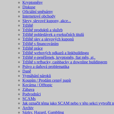
Kryptoměny
Diskuse
Oficiální směnárny
Internetové obchody
Slevy, slevové kupony, akce...
Tržiště
Tržiště produktů a služeb
Tržiště pohledávek a exekučních titulů
Tržiště slev a slevových kuponů
Tržiště s financováním
Tržiště práce
Tržiště webových odkazů a linkbuildingu
Tržiště e-peněženek, kryptoměn, fiat měn, aj..
Tržiště s refbacky, cashbacky a downline buildingem
Právo a daňová problematika
Daně
Vymáhání nároků
Koupím / Prodám cenný papír
Kecárna / Offtopic
Zábava
Podvodníci
SCAMs
Jak označit téma jako SCAM nebo v této sekci vytvořit 
Archiv
Sázky, Hazard, Gambling