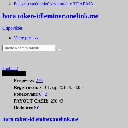
Peníze a směnitelné kryptoměny ZDARMA
hora token-idleminer.onelink.me
Odpovědět
Verze pro tisk
kuuba22
Autor tematu
Příspěvky:
279
Registrován:
stř 01. srp 2018 8:54:05
Poděkování:
0
|
2
PAYOUT CASH:
298,43
Hodnocení:
0
hora token-idleminer.onelink.me