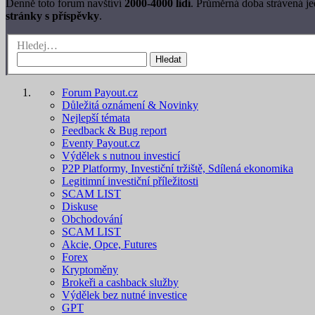
Denně toto forum navštíví
2000-4000 lidí
. Průměrná doba strávená j
stránky s příspěvky
.
Hledej…
Hledat
Forum Payout.cz
Důležitá oznámení & Novinky
Nejlepší témata
Feedback & Bug report
Eventy Payout.cz
Výdělek s nutnou investicí
P2P Platformy, Investiční tržiště, Sdílená ekonomika
Legitimní investiční příležitosti
SCAM LIST
Diskuse
Obchodování
SCAM LIST
Akcie, Opce, Futures
Forex
Kryptoměny
Brokeři a cashback služby
Výdělek bez nutné investice
GPT