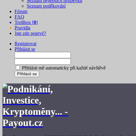
Seznam nejlepších příspěvků
Seznam poděkování
Fórum
FAQ
Trollbox [
0
]
Pravidla
Jste zde poprvé?
Registrovat
Přihlásit se
Přihlásit mě automaticky při každé návštěvě