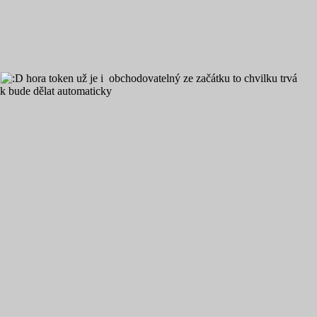
í
hora token už je i obchodovatelný ze začátku to chvilku trvá
pak bude dělat automaticky