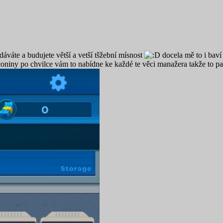
dáváte a budujete větší a vetší tšžební mísnost
docela mě to i bav
y coniny po chvilce vám to nabídne ke každé te věci manažera takže to 