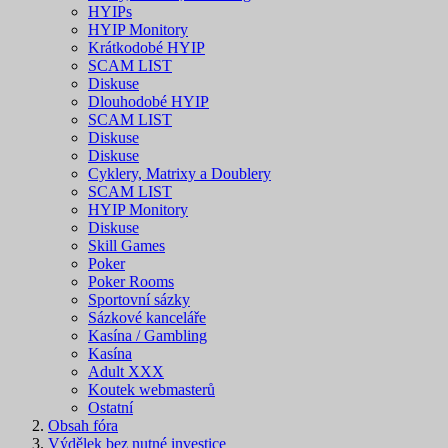
HYIPs
HYIP Monitory
Krátkodobé HYIP
SCAM LIST
Diskuse
Dlouhodobé HYIP
SCAM LIST
Diskuse
Diskuse
Cyklery, Matrixy a Doublery
SCAM LIST
HYIP Monitory
Diskuse
Skill Games
Poker
Poker Rooms
Sportovní sázky
Sázkové kanceláře
Kasína / Gambling
Kasína
Adult XXX
Koutek webmasterů
Ostatní
Obsah fóra
Výdělek bez nutné investice