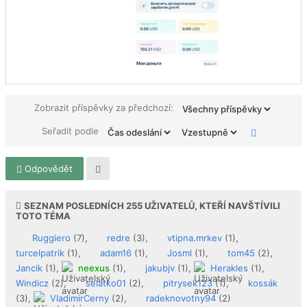
Zobrazit příspěvky za předchozí:
Seřadit podle
Odpovědět
SEZNAM POSLEDNÍCH
255
UŽIVATELŮ, KTEŘÍ NAVŠTÍVILI
TOTO TÉMA
Ruggiero
(7),
redre
(3),
vtipna.mrkev
(1),
turcelpatrik
(1),
adam16
(1),
Josml
(1),
tom45
(2),
Jancik
(1),
neexus
(1),
jakubjv
(1),
Herakles
(1),
Windicz
(2),
selatko01
(2),
pitrysek123
(1),
kossák
(3),
VladimirCerny
(2),
radeknovotny94
(2)