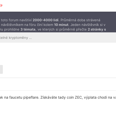
É?
toto forum navštíví
2000-4000 lidí
. Průměrná doba strávená
 návštěvníkem na fóru činí kolem
10 minut
. Jeden návštěvník si v
ru prohlídne
3 témata
, ve kterých si průměrně přečte
2 stránky s
ěvky
.
Peníze a směnitelné kryptoměny ZDARMA
jak na faucetu pipeflare. Získáváte tady coin ZEC, výplata chodi na 