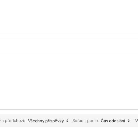
 za předchozí:
Seřadit podle
Všechny příspěvky
Čas odeslání
V