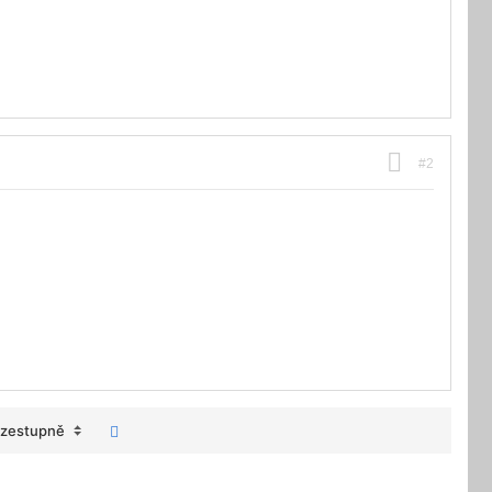
#2
zestupně