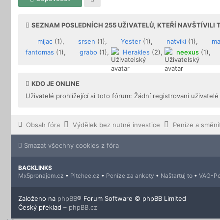
SEZNAM POSLEDNÍCH
255
UŽIVATELŮ, KTEŘÍ NAVŠTÍVILI
mijac
(1),
srsen
(1),
Yester
(1),
natviki
(1),
ma
fantomas
(1),
grabo
(1),
Herakles
(2),
neexus
(1),
KDO JE ONLINE
Uživatelé prohlížející si toto fórum: Žádní registrovaní uživatelé
Obsah fóra
Výdělek bez nutné investice
Smazat všechny cookies z fóra
BACKLINKS
Mx5pronajem.cz
•
Pitchee.cz
•
Peníze za ankety
•
Naštartuj to
•
VAG-Po
Založeno na
phpBB
® Forum Software © phpBB Limited
Český překlad –
phpBB.cz