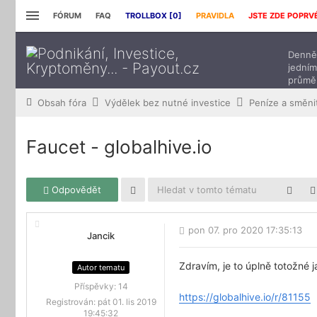
FÓRUM
FAQ
TROLLBOX [
0
]
PRAVIDLA
JSTE ZDE POPRV
Denně 
jedním
průmě
přísp
Obsah fóra
Výdělek bez nutné investice
Faucet - globalhive.io
Odpovědět
pon 07. pro 2020 17:35:13
Jancik
Zdravím, je to úplně totožné 
Autor tematu
Příspěvky:
14
https://globalhive.io/r/81155
Registrován:
pát 01. lis 2019
19:45:32