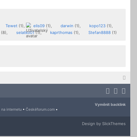
Tewet
(1),
elis09
(1),
darwin
(1),
kopo123
(1),
(8),
selatko01
(1),
kaprthomas
(1),
Stefan8888
(1)
Vyměnit backlink
 na internetu
•
Českéforum.com
•
Design by SlickThemes