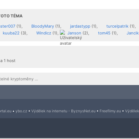
 TOTO TÉMA
ster007
(1),
BloodyMary
(1),
jardastypp
(1),
turcelpatrik
(1),
kuuba22
(3),
Windicz
(1),
Janson
(2),
tom45
(1),
Jancik
 a 1 host
Peníze a směnitelné kryptoměny ZDARMA
rtal.eu
•
ybo.cz
•
Výdělek na internetu - ByznysNet.eu
•
Freefilmy.eu
•
Výdělek