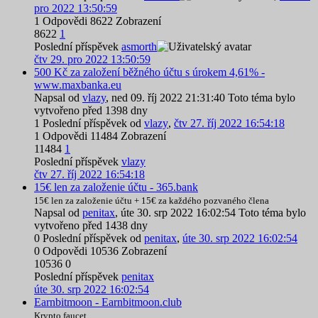
pro 2022 13:50:59
1
Odpovědi
8622
Zobrazení
8622
1
Poslední příspěvek
asmorth
čtv 29. pro 2022 13:50:59
500 Kč za založení běžného účtu s úrokem 4,61% -
www.maxbanka.eu
Napsal od
vlazy
,
ned 09. říj 2022 21:31:40
Toto téma bylo
vytvořeno před 1398 dny
1
Poslední příspěvek od
vlazy
,
čtv 27. říj 2022 16:54:18
1
Odpovědi
11484
Zobrazení
11484
1
Poslední příspěvek
vlazy
čtv 27. říj 2022 16:54:18
15€ len za založenie účtu - 365.bank
15€ len za založenie účtu + 15€ za každého pozvaného člena
Napsal od
penitax
,
úte 30. srp 2022 16:02:54
Toto téma bylo
vytvořeno před 1438 dny
0
Poslední příspěvek od
penitax
,
úte 30. srp 2022 16:02:54
0
Odpovědi
10536
Zobrazení
10536
0
Poslední příspěvek
penitax
úte 30. srp 2022 16:02:54
Earnbitmoon - Earnbitmoon.club
Krypto faucet