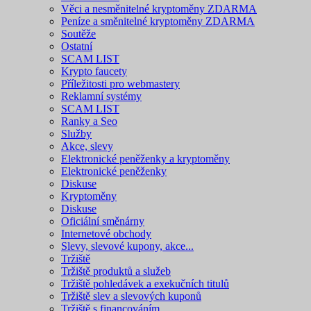
Věci a nesměnitelné kryptoměny ZDARMA
Peníze a směnitelné kryptoměny ZDARMA
Soutěže
Ostatní
SCAM LIST
Krypto faucety
Příležitosti pro webmastery
Reklamní systémy
SCAM LIST
Ranky a Seo
Služby
Akce, slevy
Elektronické peněženky a kryptoměny
Elektronické peněženky
Diskuse
Kryptoměny
Diskuse
Oficiální směnárny
Internetové obchody
Slevy, slevové kupony, akce...
Tržiště
Tržiště produktů a služeb
Tržiště pohledávek a exekučních titulů
Tržiště slev a slevových kuponů
Tržiště s financováním