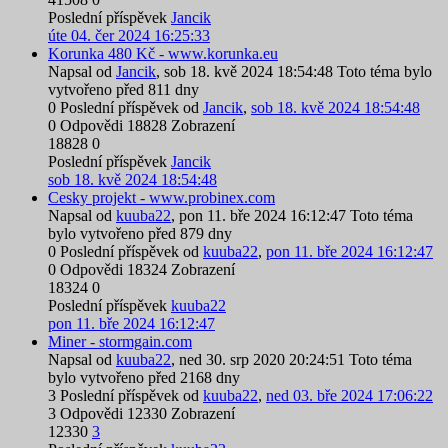
Poslední příspěvek
Jancik
úte 04. čer 2024 16:25:33
Korunka 480 Kč - www.korunka.eu
Napsal od
Jancik
,
sob 18. kvě 2024 18:54:48
Toto téma bylo
vytvořeno před 811 dny
0
Poslední příspěvek od
Jancik
,
sob 18. kvě 2024 18:54:48
0
Odpovědi
18828
Zobrazení
18828
0
Poslední příspěvek
Jancik
sob 18. kvě 2024 18:54:48
Cesky projekt - www.probinex.com
Napsal od
kuuba22
,
pon 11. bře 2024 16:12:47
Toto téma
bylo vytvořeno před 879 dny
0
Poslední příspěvek od
kuuba22
,
pon 11. bře 2024 16:12:47
0
Odpovědi
18324
Zobrazení
18324
0
Poslední příspěvek
kuuba22
pon 11. bře 2024 16:12:47
Miner - stormgain.com
Napsal od
kuuba22
,
ned 30. srp 2020 20:24:51
Toto téma
bylo vytvořeno před 2168 dny
3
Poslední příspěvek od
kuuba22
,
ned 03. bře 2024 17:06:22
3
Odpovědi
12330
Zobrazení
12330
3