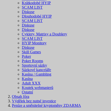
Krátkodobé HYIP
SCAM LIST
Diskuse
Dlouhodobé HYIP
SCAM LIST
Diskuse
Diskuse
Cyklery, Matrixy a Doublery
SCAM LIST
HYIP Monitory
Diskuse
Skill Games
Poker
Poker Rooms
Sportovní sázky
Sázkové kanceláře
Kasína / Gambling
Kasína
Adult XXX
Koutek webmasterů
Ostatní
Obsah fóra
Výdělek bez nutné investice
Peníze a směnitelné kryptoměny ZDARMA