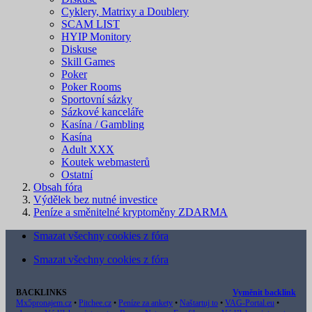
Cyklery, Matrixy a Doublery
SCAM LIST
HYIP Monitory
Diskuse
Skill Games
Poker
Poker Rooms
Sportovní sázky
Sázkové kanceláře
Kasína / Gambling
Kasína
Adult XXX
Koutek webmasterů
Ostatní
Obsah fóra
Výdělek bez nutné investice
Peníze a směnitelné kryptoměny ZDARMA
Smazat všechny cookies z fóra
Smazat všechny cookies z fóra
BACKLINKS
Vyměnit backlink
Mx5pronajem.cz
•
Pitchee.cz
•
Peníze za ankety
•
Naštartuj to
•
VAG-Portal.eu
•