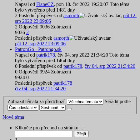
Napsal od
FlaneCZ
,
pon 18. črc 2022 19:20:07
Toto téma
bylo vytvořeno před 1481 dny
2
Poslední příspěvek od
asmorth
,
pát 12.
srp 2022 23:09:06
2
Odpovědi
9036
Zobrazení
9036
2
Poslední příspěvek
asmorth
pát 12. srp 2022 23:09:06
PatronGo - Patrongo.sk
Napsal od
patrik178
,
čtv 04. srp 2022 21:34:20
Toto téma
bylo vytvořeno před 1464 dny
0
Poslední příspěvek od
patrik178
,
čtv 04. srp 2022 21:34:20
0
Odpovědi
9924
Zobrazení
9924
0
Poslední příspěvek
patrik178
čtv 04. srp 2022 21:34:20
Zobrazit témata za předchozí:
Seřadit podle
Nové téma
Klikněte pro přechod na stránku…:
1