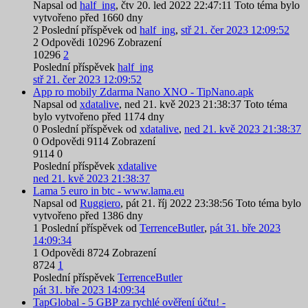
Napsal od
half_ing
,
čtv 20. led 2022 22:47:11
Toto téma bylo
vytvořeno před 1660 dny
2
Poslední příspěvek od
half_ing
,
stř 21. čer 2023 12:09:52
2
Odpovědi
10296
Zobrazení
10296
2
Poslední příspěvek
half_ing
stř 21. čer 2023 12:09:52
App ro mobily Zdarma Nano XNO - TipNano.apk
Napsal od
xdatalive
,
ned 21. kvě 2023 21:38:37
Toto téma
bylo vytvořeno před 1174 dny
0
Poslední příspěvek od
xdatalive
,
ned 21. kvě 2023 21:38:37
0
Odpovědi
9114
Zobrazení
9114
0
Poslední příspěvek
xdatalive
ned 21. kvě 2023 21:38:37
Lama 5 euro in btc - www.lama.eu
Napsal od
Ruggiero
,
pát 21. říj 2022 23:38:56
Toto téma bylo
vytvořeno před 1386 dny
1
Poslední příspěvek od
TerrenceButler
,
pát 31. bře 2023
14:09:34
1
Odpovědi
8724
Zobrazení
8724
1
Poslední příspěvek
TerrenceButler
pát 31. bře 2023 14:09:34
TapGlobal - 5 GBP za rychlé ověření účtu! -