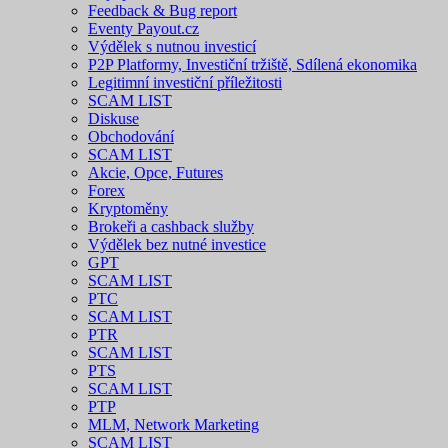
Feedback & Bug report
Eventy Payout.cz
Výdělek s nutnou investicí
P2P Platformy, Investiční tržiště, Sdílená ekonomika
Legitimní investiční příležitosti
SCAM LIST
Diskuse
Obchodování
SCAM LIST
Akcie, Opce, Futures
Forex
Kryptoměny
Brokeři a cashback služby
Výdělek bez nutné investice
GPT
SCAM LIST
PTC
SCAM LIST
PTR
SCAM LIST
PTS
SCAM LIST
PTP
MLM, Network Marketing
SCAM LIST