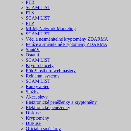
PTR
SCAM LIST
PTS
SCAM LIST
PTP
MLM, Network Marketing
SCAM LIST
Věci a nesměnitelné kryptoměny ZDARMA
Peníze a směnitelné kryptoměny ZDARMA
Soutěže
Ostatní
SCAM LIST
Krypto faucety
Příležitosti pro webmastery
Reklamní systémy
SCAM LIST
Ranky a Seo
Služby
Akce, slevy
Elektronické peněženky a kryptoměny
Elektronické peněženky
Diskuse
Kryptoměny
Diskuse
Oficiální směnárny