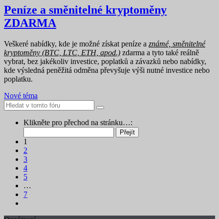
Peníze a směnitelné kryptoměny
ZDARMA
Veškeré nabídky, kde je možné získat peníze a
známé, směnitelné
kryptoměny (BTC, LTC, ETH, apod.)
zdarma a tyto také reálně
vybrat, bez jakékoliv investice, poplatků a závazků nebo nabídky,
kde výsledná peněžitá odměna převyšuje výši nutné investice nebo
poplatku.
Nové téma
Klikněte pro přechod na stránku…:
1
2
3
4
5
…
7