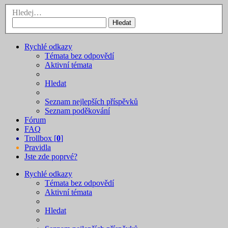
Hledej…
Hledat
Rychlé odkazy
Témata bez odpovědí
Aktivní témata
Hledat
Seznam nejlepších příspěvků
Seznam poděkování
Fórum
FAQ
Trollbox [
0
]
Pravidla
Jste zde poprvé?
Rychlé odkazy
Témata bez odpovědí
Aktivní témata
Hledat