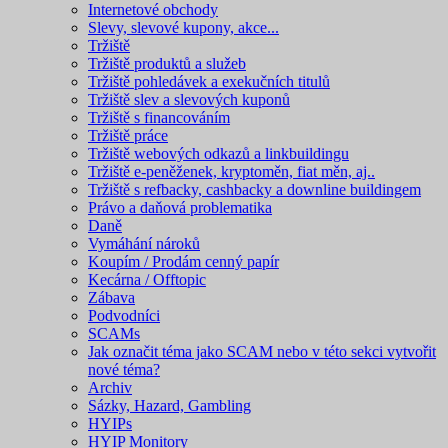
Internetové obchody
Slevy, slevové kupony, akce...
Tržiště
Tržiště produktů a služeb
Tržiště pohledávek a exekučních titulů
Tržiště slev a slevových kuponů
Tržiště s financováním
Tržiště práce
Tržiště webových odkazů a linkbuildingu
Tržiště e-peněženek, kryptoměn, fiat měn, aj..
Tržiště s refbacky, cashbacky a downline buildingem
Právo a daňová problematika
Daně
Vymáhání nároků
Koupím / Prodám cenný papír
Kecárna / Offtopic
Zábava
Podvodníci
SCAMs
Jak označit téma jako SCAM nebo v této sekci vytvořit
nové téma?
Archiv
Sázky, Hazard, Gambling
HYIPs
HYIP Monitory