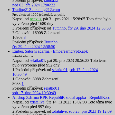
Poslední příspěvek
kuuba22
ned 03. bře 2024 17:06:22
Trading212 - trading212.com
Free akcie až 100€ jednoduše a rychle
Napsal od
neexus
,
pát 31. pro 2021 15:28:05
Toto téma bylo
vytvořeno před 1680 dny
3
Poslední příspěvek od
Tuttinho
,
čtv 29. úno 2024 12:58:50
3
Odpovědi
16908
Zobrazení
16908
3
Poslední příspěvek
Tuttinho
čtv 29. úno 2024 12:58:50
Ember, Satoshi zdarma - Emberearncrypto.apk
satoshi zdarma
Napsal od
selatko01
,
pát 29. pro 2023 20:56:23
Toto téma
bylo vytvořeno před 952 dny
1
Poslední příspěvek od
selatko01
,
sob 17. úno 2024
10:30:49
1
Odpovědi
8088
Zobrazení
8088
1
Poslední příspěvek
selatko01
sob 17. úno 2024 10:30:49
Airdrop Zdarma RPK RepubliK social appka - RepubliK.cc
Napsal od
xdatalive
,
úte 14. lis 2023 13:02:03
Toto téma bylo
vytvořeno před 997 dny
2
Poslední příspěvek od
xdatalive
,
sob 23. pro 2023 19:12:09