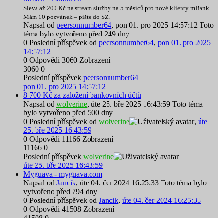
Sleva až 200 Kč na stream služby na 5 měsíců pro nové klienty mBank.
Mám 10 pozvánek – pište do SZ.
Napsal od
peersonnumber64
,
pon 01. pro 2025 14:57:12
Toto
téma bylo vytvořeno před 249 dny
0
Poslední příspěvek od
peersonnumber64
,
pon 01. pro 2025
14:57:12
0
Odpovědi
3060
Zobrazení
3060
0
Poslední příspěvek
peersonnumber64
pon 01. pro 2025 14:57:12
8 700 Kč za založení bankovních účtů
Napsal od
wolverine
,
úte 25. bře 2025 16:43:59
Toto téma
bylo vytvořeno před 500 dny
0
Poslední příspěvek od
wolverine
,
úte
25. bře 2025 16:43:59
0
Odpovědi
11166
Zobrazení
11166
0
Poslední příspěvek
wolverine
úte 25. bře 2025 16:43:59
Myguava - myguava.com
Napsal od
Jancik
,
úte 04. čer 2024 16:25:33
Toto téma bylo
vytvořeno před 794 dny
0
Poslední příspěvek od
Jancik
,
úte 04. čer 2024 16:25:33
0
Odpovědi
41508
Zobrazení
41508
0