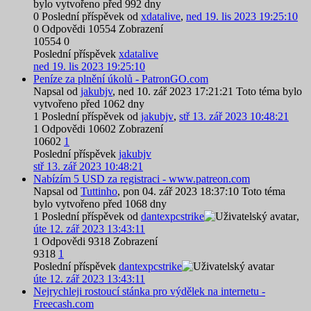
bylo vytvořeno před 992 dny
0
Poslední příspěvek od
xdatalive
,
ned 19. lis 2023 19:25:10
0
Odpovědi
10554
Zobrazení
10554
0
Poslední příspěvek
xdatalive
ned 19. lis 2023 19:25:10
Peníze za plnění úkolů - PatronGO.com
Napsal od
jakubjv
,
ned 10. zář 2023 17:21:21
Toto téma bylo
vytvořeno před 1062 dny
1
Poslední příspěvek od
jakubjv
,
stř 13. zář 2023 10:48:21
1
Odpovědi
10602
Zobrazení
10602
1
Poslední příspěvek
jakubjv
stř 13. zář 2023 10:48:21
Nabízím 5 USD za registraci - www.patreon.com
Napsal od
Tuttinho
,
pon 04. zář 2023 18:37:10
Toto téma
bylo vytvořeno před 1068 dny
1
Poslední příspěvek od
dantexpcstrike
,
úte 12. zář 2023 13:43:11
1
Odpovědi
9318
Zobrazení
9318
1
Poslední příspěvek
dantexpcstrike
úte 12. zář 2023 13:43:11
Nejrychleji rostoucí stánka pro výdělek na internetu -
Freecash.com