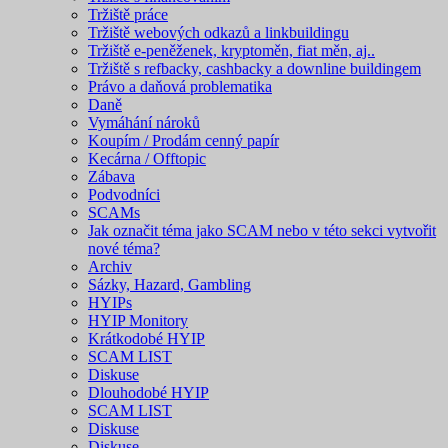
Tržiště práce
Tržiště webových odkazů a linkbuildingu
Tržiště e-peněženek, kryptoměn, fiat měn, aj..
Tržiště s refbacky, cashbacky a downline buildingem
Právo a daňová problematika
Daně
Vymáhání nároků
Koupím / Prodám cenný papír
Kecárna / Offtopic
Zábava
Podvodníci
SCAMs
Jak označit téma jako SCAM nebo v této sekci vytvořit
nové téma?
Archiv
Sázky, Hazard, Gambling
HYIPs
HYIP Monitory
Krátkodobé HYIP
SCAM LIST
Diskuse
Dlouhodobé HYIP
SCAM LIST
Diskuse
Diskuse