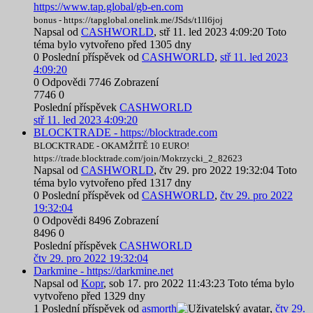
https://www.tap.global/gb-en.com
bonus - https://tapglobal.onelink.me/JSds/t1ll6joj
Napsal od
CASHWORLD
,
stř 11. led 2023 4:09:20
Toto
téma bylo vytvořeno před 1305 dny
0
Poslední příspěvek od
CASHWORLD
,
stř 11. led 2023
4:09:20
0
Odpovědi
7746
Zobrazení
7746
0
Poslední příspěvek
CASHWORLD
stř 11. led 2023 4:09:20
BLOCKTRADE - https://blocktrade.com
BLOCKTRADE - OKAMŽITĚ 10 EURO!
https://trade.blocktrade.com/join/Mokrzycki_2_82623
Napsal od
CASHWORLD
,
čtv 29. pro 2022 19:32:04
Toto
téma bylo vytvořeno před 1317 dny
0
Poslední příspěvek od
CASHWORLD
,
čtv 29. pro 2022
19:32:04
0
Odpovědi
8496
Zobrazení
8496
0
Poslední příspěvek
CASHWORLD
čtv 29. pro 2022 19:32:04
Darkmine - https://darkmine.net
Napsal od
Kopr
,
sob 17. pro 2022 11:43:23
Toto téma bylo
vytvořeno před 1329 dny
1
Poslední příspěvek od
asmorth
,
čtv 29.