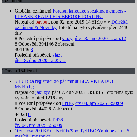
Oznámení
Globální oznámení
Foreign language speaking members -
PLEASE READ THIS BEFORE POSTING
Napsal od
payout
,
pon 02. pro 2019 14:51:10
» v
Důležitá
oznámení & Novinky
Toto téma bylo vytvořeno před 2440
dny
8
Poslední příspěvek od
vlazy
,
úte 18. úno 2020 12:25:12
8
Odpovědi
394146
Zobrazení
394146
8
Poslední příspěvek
vlazy
úte 18. úno 2020 12:25:12
Témata
154 témat
5 EUR za registraci do pár minut BEZ VKLADU! -
MyFin.bg
Napsal od
jakubjv
,
pát 07. dub 2023 13:13:15
Toto téma bylo
vytvořeno před 1218 dny
8
Poslední příspěvek od
Eri36
,
čtv 04. pro 2025 5:50:09
8
Odpovědi
44028
Zobrazení
44028
8
Poslední příspěvek
Eri36
čtv 04. pro 2025 5:50:09
10× sleva 200 Kč na Netflix/Spotify/HBO/Youtube aj. na 5
měsíců - mbank.cz