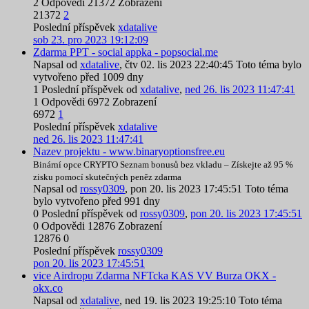
2
Odpovědi
21372
Zobrazení
21372
2
Poslední příspěvek
xdatalive
sob 23. pro 2023 19:12:09
Zdarma PPT - social appka - popsocial.me
Napsal od
xdatalive
,
čtv 02. lis 2023 22:40:45
Toto téma bylo
vytvořeno před 1009 dny
1
Poslední příspěvek od
xdatalive
,
ned 26. lis 2023 11:47:41
1
Odpovědi
6972
Zobrazení
6972
1
Poslední příspěvek
xdatalive
ned 26. lis 2023 11:47:41
Nazev projektu - www.binaryoptionsfree.eu
Binární opce CRYPTO Seznam bonusů bez vkladu – Získejte až 95 %
zisku pomocí skutečných peněz zdarma
Napsal od
rossy0309
,
pon 20. lis 2023 17:45:51
Toto téma
bylo vytvořeno před 991 dny
0
Poslední příspěvek od
rossy0309
,
pon 20. lis 2023 17:45:51
0
Odpovědi
12876
Zobrazení
12876
0
Poslední příspěvek
rossy0309
pon 20. lis 2023 17:45:51
vice Airdropu Zdarma NFTcka KAS VV Burza OKX -
okx.co
Napsal od
xdatalive
,
ned 19. lis 2023 19:25:10
Toto téma