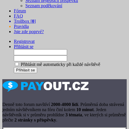
Seznam nejlepších příspěvků
Seznam poděkování
Fórum
FAQ
Trollbox [
0
]
Pravidla
Jste zde poprvé?
Registrovat
Přihlásit se
Přihlásit mě automaticky při každé návštěvě
Denně toto forum navštíví
2000-4000 lidí
. Průměrná doba strávená
jedním návštěvníkem na fóru činí kolem
10 minut
. Jeden
návštěvník si v průměru prohlídne
3 témata
, ve kterých si průměrně
přečte
2 stránky s příspěvky
.