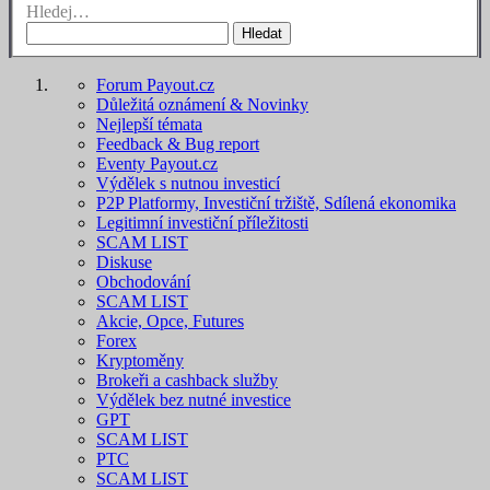
Hledej…
Hledat
Forum Payout.cz
Důležitá oznámení & Novinky
Nejlepší témata
Feedback & Bug report
Eventy Payout.cz
Výdělek s nutnou investicí
P2P Platformy, Investiční tržiště, Sdílená ekonomika
Legitimní investiční příležitosti
SCAM LIST
Diskuse
Obchodování
SCAM LIST
Akcie, Opce, Futures
Forex
Kryptoměny
Brokeři a cashback služby
Výdělek bez nutné investice
GPT
SCAM LIST
PTC
SCAM LIST