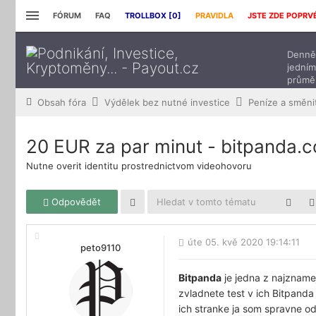
FÓRUM
FAQ
TROLLBOX [
0
]
PRAVIDLA
JSTE ZDE POPRV
Denně 
jedním
průmě
přísp
Obsah fóra
Výdělek bez nutné investice
20 EUR za par minut - bitpanda.
Nutne overit identitu prostrednictvom videohovoru
Odpovědět
úte 05. kvě 2020 19:14:11
peto9110
Bitpanda
je jedna z najzname
zvladnete test v ich Bitpand
ich stranke ja som spravne o