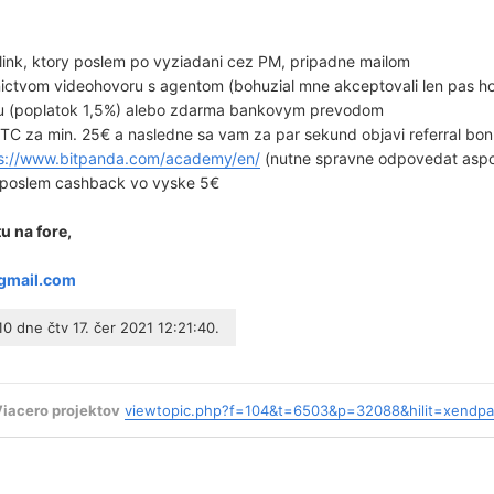
al link, ktory poslem po vyziadani cez PM, pripadne mailom
dnictvom videohovoru s agentom (bohuzial mne akceptovali len pas h
ou (poplatok 1,5%) alebo zdarma bankovym prevodom
TC za min. 25€ a nasledne sa vam za par sekund objavi referral bo
s://www.bitpanda.com/academy/en/
(nutne spravne odpovedat asp
e poslem cashback vo vyske 5€
u na fore,
gmail.com
10
dne čtv 17. čer 2021 12:21:40.
Viacero projektov
viewtopic.php?f=104&t=6503&p=32088&hilit=xendp