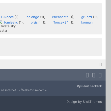
Lukeccc
(1),
holonge
(1),
eneabeats
(1),
grubmi
(1),
tomisekc
(1),
pisisin
(1),
Toncek84
(1),
korman
Vyměnit backlink
 na internetu
•
Českéforum.com
•
Design by SlickThemes