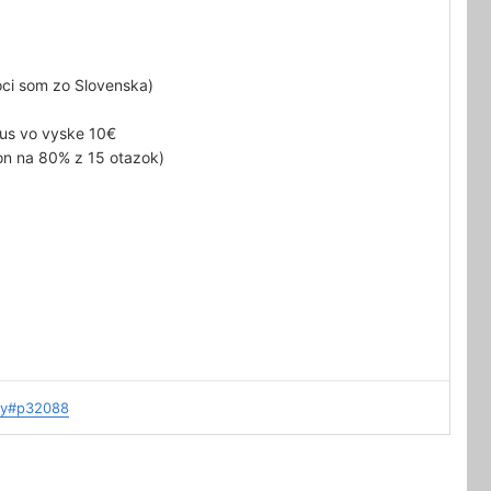
oci som zo Slovenska)
nus vo vyske 10€
on na 80% z 15 otazok)
ay#p32088