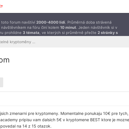
É?
toto forum navštíví
2000-4000 lidí
. Průměrná doba strávená
 návštěvníkem na fóru činí kolem
10 minut
. Jeden návštěvník si v
ru prohlídne
3 témata
, ve kterých si průměrně přečte
2 stránky s
ěvky
.
Peníze a směnitelné kryptoměny ZDARMA
com
jsich zmenarni pre kryptomeny. Momentalne ponukaju 10€ pre tych, kt
a academy pripisu vam dalsich 5€ v kryptomene BEST ktore je mozne
dpovedal na 14 z 15 otazok.