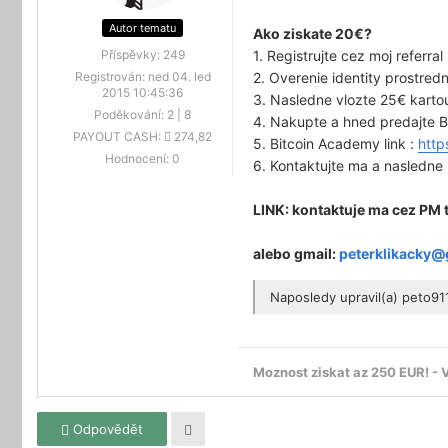
Autor tematu
Ako ziskate 20€?
1. Registrujte cez moj referr
Příspěvky:
249
2. Overenie identity prostre
Registrován:
ned 04. led
2015 10:45:36
3. Nasledne vlozte 25€ kart
Poděkování:
2
|
8
4. Nakupte a hned predajte B
PAYOUT CASH:
274,82
5. Bitcoin Academy link :
http
Hodnocení:
0
6. Kontaktujte ma a nasledn
LINK: kontaktuje ma cez PM t
alebo gmail:
peterklikacky@
Naposledy upravil(a)
peto91
Moznost ziskat az 250 EUR! - 
Odpovědět