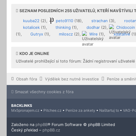
SEZNAM POSLEDNÍCH
255
UŽIVATELŮ, KTEŘÍ NAVŠTÍVILI
kuuba22
(2),
peto9110
(18),
strachan
(3),
rootan
kotalicek
(1),
thinking
(1),
dodhar
(2),
Chidocoin
(1),
Gutryx
(1),
miloscz
(2),
Wire
(1),
xdatalive
(1
KDO JE ONLINE
Uživatelé prohlížející si toto fórum: Žádní registrovaní uživatelé
Obsah fóra
Výdělek bez nutné investice
Smazat všechny cookies z fóra
BACKLINKS
Mx5pronajem.cz
•
Pitchee.cz
•
Peníze za ankety
•
Naštartuj to
•
VAG-Po
Založeno na
phpBB
® Forum Software © phpBB Limited
Český překlad –
phpBB.cz