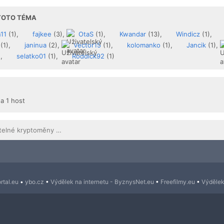
 TOTO TÉMA
11
(1),
fajkee
(3),
OtaS
(1),
Kwandar
(13),
Windicz
(1),
(1),
janinua
(2),
Vector15
(1),
kolomanko
(1),
Jancik
(1),
),
selatko01
(1),
Roddick92
(1)
 a 1 host
Peníze a směnitelné kryptoměny ZDARMA
rtal.eu
•
ybo.cz
•
Výdělek na internetu - ByznysNet.eu
•
Freefilmy.eu
•
Výdělek