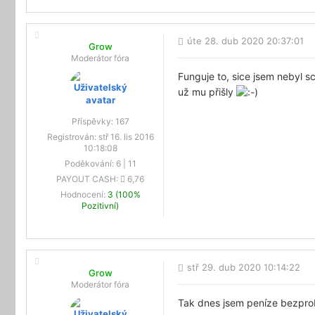
úte 28. dub 2020 20:37:01
Grow
Moderátor fóra
Funguje to, sice jsem nebyl 
už mu přišly
Příspěvky:
167
Registrován:
stř 16. lis 2016
10:18:08
Poděkování:
6
|
11
PAYOUT CASH:
6,76
Hodnocení:
3 (100%
Pozitivní)
stř 29. dub 2020 10:14:22
Grow
Moderátor fóra
Tak dnes jsem peníze bezprob