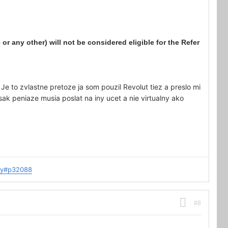
r any other) will not be considered eligible for the Refer
e to zvlastne pretoze ja som pouzil Revolut tiez a preslo mi
ak peniaze musia poslat na iny ucet a nie virtualny ako
ay#p32088
#8