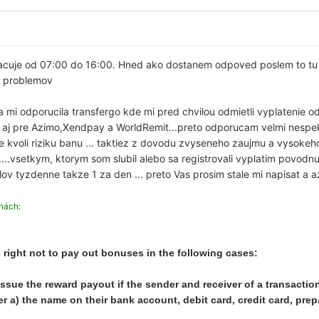
racuje od 07:00 do 16:00. Hned ako dostanem odpoved poslem to t
z problemov
a mi odporucila transfergo kde mi pred chvilou odmietli vyplatenie o
 aj pre Azimo,Xendpay a WorldRemit...preto odporucam velmi nespe
voli riziku banu ... taktiez z dovodu zvyseneho zaujmu a vysokeh
..vsetkym, ktorym som slubil alebo sa registrovali vyplatim povodn
ov tyzdenne takze 1 za den ... preto Vas prosim stale mi napisat a a
nách:
 right not to pay out bonuses in the following cases:
 issue the reward payout if the sender and receiver of a transactio
 a) the name on their bank account, debit card, credit card, prepaid