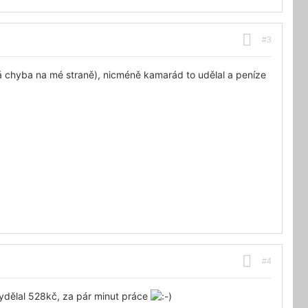
#3
ná chyba na mé straně), nicméně kamarád to udělal a peníze
#4
ydělal 528kč, za pár minut práce