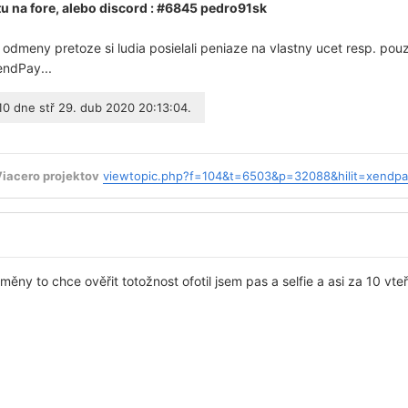
tu na fore, alebo discord : #6845 pedro91sk
2 odmeny pretoze si ludia posielali peniaze na vlastny ucet resp. pouz
endPay...
10
dne stř 29. dub 2020 20:13:04.
Viacero projektov
viewtopic.php?f=104&t=6503&p=32088&hilit=xendp
dměny to chce ověřit totožnost ofotil jsem pas a selfie a asi za 10 vt