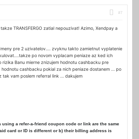
#7
u takze TRANSFERGO zatial nepouzivat! Azimo, Xendpay a
dmeny pre 2 uzivatelov.... zvyknu takto zamietnut vyplatenie
kulovat....takze po novom vyplacam peniaze az ked ich
o rizika Banu mierne znizujem hodnotu cashbacku pre
u hodnotu cashbacku pokial za nich peniaze dostanem ... po
z tak vam poslem referral link ... dakujem
n using a refer-a-friend coupon code or link are the same
 card or ID is different or b) their billing address is