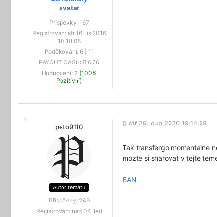
Příspěvky:
167
Registrován:
stř 16. lis 2016
10:18:08
Poděkování:
6
|
11
PAYOUT CASH:
6,76
Hodnocení:
3 (100%
Pozitivní)
stř 29. dub 2020 18:14:58
peto9110
Tak transfergo momentalne n
mozte si sharovat v tejte te
BAN
Autor tematu
Příspěvky:
249
Registrován:
ned 04. led