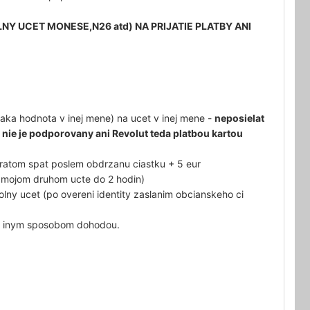
NY UCET MONESE,N26 atd) NA PRIJATIE PLATBY ANI
ka hodnota v inej mene) na ucet v inej mene -
neposielat
 nie je podporovany ani Revolut teda platbou kartou
bratom spat poslem obdrzanu ciastku + 5 eur
 mojom druhom ucte do 2 hodin)
lny ucet (po overeni identity zaslanim obcianskeho ci
ne inym sposobom dohodou.