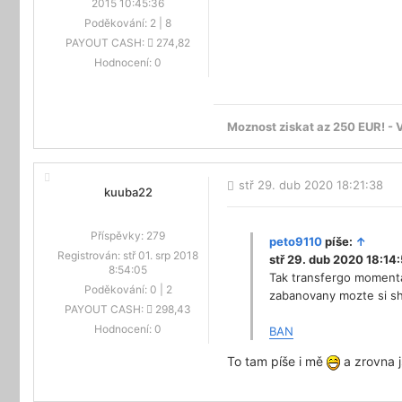
2015 10:45:36
Poděkování:
2
|
8
PAYOUT CASH:
274,82
Hodnocení:
0
Moznost ziskat az 250 EUR! - 
stř 29. dub 2020 18:21:38
kuuba22
Příspěvky:
279
peto9110
píše:
↑
Registrován:
stř 01. srp 2018
stř 29. dub 2020 18:14
8:54:05
Tak transfergo momenta
Poděkování:
0
|
2
zabanovany mozte si sha
PAYOUT CASH:
298,43
Hodnocení:
0
BAN
To tam píše i mě
a zrovna j