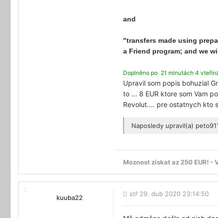
and
"transfers made using prepai
a Friend program; and we wil
Doplněno po 21 minutách 4 vteřin
Upravil som popis bohuzial Gr
to ... 8 EUR ktore som Vam po
Revolut.... pre ostatnych kto
Naposledy upravil(a)
peto91
Moznost ziskat az 250 EUR! - 
stř 29. dub 2020 23:14:50
kuuba22