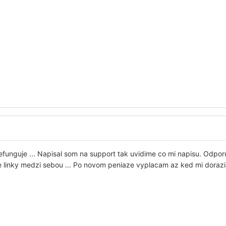
efunguje ... Napisal som na support tak uvidime co mi napisu. Od
me linky medzi sebou ... Po novom peniaze vyplacam az ked mi dorazi