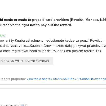
d cards or made to prepaid card providers (Revolut, Monese, N26 o
l reserve the right not to pay out the reward.
ách:
ow ani ty Kuuba asi odmenu nedostanete kedze sa pouzil Revolut ... J
slal su vsak vase....Kuuba a Grow mozete dalej pozyvat priatelov avs
 sa chce registrovat nech mi posle PM a tak mu poslem referral link
10
dne stř 29. dub 2020 19:20:48.
Viacero projektov
viewtopic.php?f=104&t=6503&p=32088&hilit=xendp