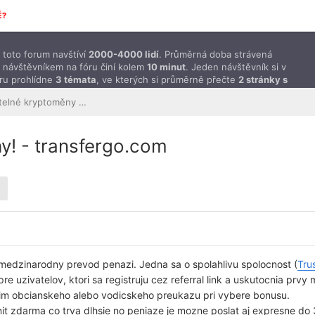
É?
toto forum navštíví
2000-4000 lidí
. Průměrná doba strávená
 návštěvníkem na fóru činí kolem
10 minut
. Jeden návštěvník si v
ru prohlídne
3 témata
, ve kterých si průměrně přečte
2 stránky s
ěvky
.
Peníze a směnitelné kryptoměny ZDARMA
! - transfergo.com
 medzinarodny prevod penazi. Jedna sa o spolahlivu spolocnost (
Trus
e uzivatelov, ktori sa registruju cez referral link a uskutocnia prv
lanim obcianskeho alebo vodicskeho preukazu pri vybere bonusu.
it zdarma co trva dlhsie no peniaze je mozne poslat aj expresne do