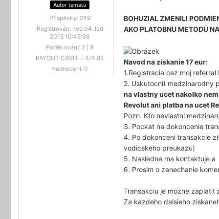
Autor tematu
BOHUZIAL ZMENILI PODMIEN
Příspěvky:
249
AKO PLATOBNU METODU NA 
Registrován:
ned 04. led
2015 10:45:36
Poděkování:
2
|
8
PAYOUT CASH:
274,82
Navod na ziskanie 17 eur:
Hodnocení:
0
1.Registracia cez moj referral 
2. Uskutocnit medzinarodny p
na vlastny ucet nakolko nemu
Revolut ani platba na ucet R
Pozn. Kto nevlastni medzinar
3. Pockat na dokoncenie tra
4. Po dokonceni transakcie zi
vodicskeho preukazu)
5. Nasledne ma kontaktuje a
6. Prosim o zanechanie komen
Transakciu je mozne zaplatit 
Za kazdeho dalsieho ziskaneh