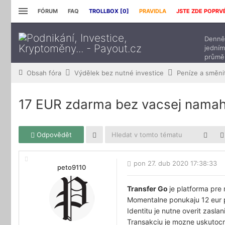
FÓRUM
FAQ
TROLLBOX [
0
]
PRAVIDLA
JSTE ZDE POPRV
Denně 
jedním
průmě
přísp
Obsah fóra
Výdělek bez nutné investice
17 EUR zdarma bez vacsej namahy
Odpovědět
pon 27. dub 2020 17:38:33
peto9110
Transfer Go
je platforma pre
Momentalne ponukaju 12 eur pr
Identitu je nutne overit zas
Transakciu je mozne uskutocn