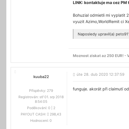
LINK: kontaktuje ma cez PM 
Bohuzial odmietli mi vyplatit 
vyuzit Azimo,WorldRemit ci X
Naposledy upravil(a)
peto91
Moznost ziskat az 250 EUR! - 
úte 28. dub 2020 12:37:59
kuuba22
funguje. akorát při claimutí o
Příspěvky:
279
Registrován:
stř 01. srp 2018
8:54:05
Poděkování:
0
|
2
PAYOUT CASH:
298,43
Hodnocení:
0