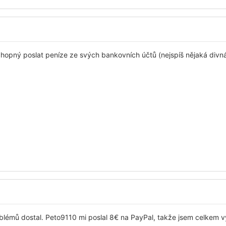
schopný poslat peníze ze svých bankovních účtů (nejspíš nějaká div
lémů dostal. Peto9110 mi poslal 8€ na PayPal, takže jsem celkem v