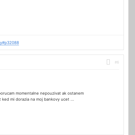
ay#p32088
#6
Odporucam momentalne nepouzivat ak ostanem
 ked mi dorazia na moj bankovy ucet ...