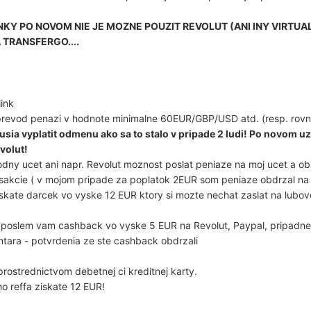
KY PO NOVOM NIE JE MOZNE POUZIT REVOLUT (ANI INY VIRTUAL
TRANSFERGO....
link
revod penazi v hodnote minimalne 60EUR/GBP/USD atd. (resp. rovna
sia vyplatit odmenu ako sa to stalo v pripade 2 ludi! Po novom uz
evolut!
odny ucet ani napr. Revolut moznost poslat peniaze na moj ucet a o
nsakcie ( v mojom pripade za poplatok 2EUR som peniaze obdrzal na
skate darcek vo vyske 12 EUR ktory si mozte nechat zaslat na lubovo
 poslem vam cashback vo vyske 5 EUR na Revolut, Paypal, pripad
tara - potvrdenia ze ste cashback obdrzali
prostrednictvom debetnej ci kreditnej karty.
o reffa ziskate 12 EUR!