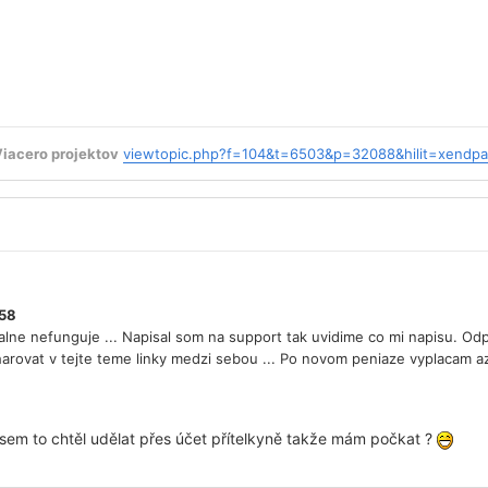
Viacero projektov
viewtopic.php?f=104&t=6503&p=32088&hilit=xendp
:58
lne nefunguje ... Napisal som na support tak uvidime co mi napisu. 
rovat v tejte teme linky medzi sebou ... Po novom peniaze vyplacam az
sem to chtěl udělat přes účet přítelkyně takže mám počkat ?