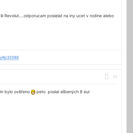
ili Revolut....odporucam posielat na iny ucet v rodine alebo
ay#p32088
#2
eřin bylo ověřeno
peto poslal slíbených 8 eur