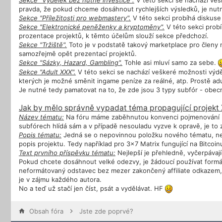
Sekce "Výdělek bez nutné investice".
V této sekci se nachází vešk
pravda, že pokud chceme dosáhnout rychlejších výsledků, je nut
Sekce "Příležitosti pro webmastery".
V této sekci probíhá diskus
Sekce "Elektronické peněženky a kryptoměny".
V této sekci prob
prozentace projektů, k těmto účelům slouží sekce předchozí.
Sekce "Tržiště".
Toto je v podstatě takový marketplace pro členy 
samozřejmě opět prezentací projektů.
Sekce "Sázky, Hazard, Gambling".
Tohle asi mluví samo za sebe.
Sekce "Adult XXX".
V této sekci se nachází veškeré možnosti výdě
kterých je možné směnit ingame peníze za reálné, atp. Prostě adu
Je nutné tedy pamatovat na to, že zde jsou 3 typy subfór - obecn
Jak by mělo správně vypadat téma propagující projek
Název tématu:
Na fóru máme zaběhnutou konvenci pojmenování 
subfórech hlídá sám a v případě nesouladu vyzve k opravě, je to
Popis tématu:
Jedná se o nepovinnou položku nového tématu, není
popis projektu. Tedy například pro 3x7 Matrix fungující na Bitcoi
Text prvního příspěvku tématu:
Nejlepší je přehledně, vyčerpávaj
Pokud chcete dosáhnout velké odezvy, je žádoucí používat formát
neformátovaný odstavec bez mezer zakončený affiliate odkazem, 
je v zájmu každého autora.
No a teď už stačí jen číst, psát a vydělávat. HF
Obsah fóra
Jste zde poprvé?