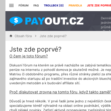
FÓRUM
FAQ
TROLLBOX [
0
]
PRAVIDLA
JSTE ZDE POPRV
Denně 
jedním
průmě
přísp
Obsah fóra
Jste zde poprvé?
Jste zde poprvé?
O čem je toto fórum?
Diskusní fórum na kterém se právě nacházíte se zabývá tematiko
peníze na internetu z pohodlí domova je skutečně možné. Je nep
Matrixu či obdobného programu, přes různé stránky platící za s
zajímavého startupu až po tradiční investice do akciových bluech
uvedeným metodám a k budování affiliate sítí.
Proč diskutovat zrovna na tomto fóru, když takto zaměř
Důvodů je hned několik. V prvé řadě jsme jedno z největších čes
specializujeme téměř výhradně na oblast online podnikání, výděl
chvíli nějaké novinky. Zatřetí aktivně propagujeme zveřejněná téma