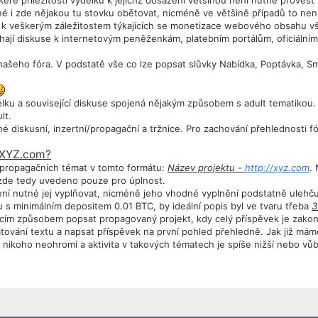
eré příležitosti výdělku k jejichž dosažení většinou není nutné provést
né i zde nějakou tu stovku obětovat, nicméně ve většině případů to n
e k veškerým záležitostem týkajících se monetizace webového obsahu v
íhají diskuse k internetovým peněženkám, platebním portálům, oficiál
našeho fóra. V podstatě vše co lze popsat slůvky Nabídka, Poptávka, Sm
lku a související diskuse spojená nějakým způsobem s adult tematikou.
lt.
é diskusní, inzertní/propagační a tržnice. Pro zachování přehlednosti f
t XYZ.com?
propagačních témat v tomto formátu:
Název projektu -
http://xyz.com
.
 zde tedy uvedeno pouze pro úplnost.
 nutné jej vyplňovat, nicméně jeho vhodné vyplnění podstatně ulehčuje
nu s minimálním depositem 0.01 BTC, by ideální popis byl ve tvaru třeba
3
ícím způsobem popsat propagovaný projekt, kdy celý příspěvek je zakon
ování textu a napsat příspěvek na první pohled přehledně. Jak již máme
nikoho neohromí a aktivita v takových tématech je spíše nižší nebo v