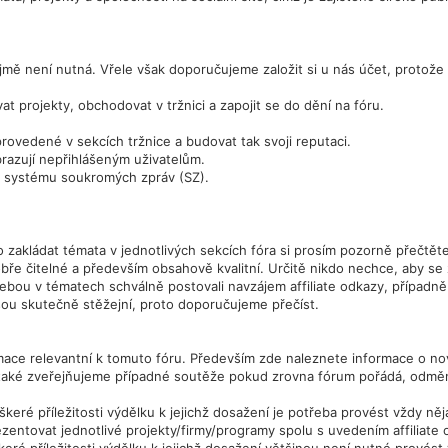
mě není nutná. Vřele však doporučujeme založit si u nás účet, protože re
t projekty, obchodovat v tržnici a zapojit se do dění na fóru.
ovedené v sekcích tržnice a budovat tak svoji reputaci.
brazují nepřihlášeným uživatelům.
m systému soukromých zpráv (SZ).
 zakládat témata v jednotlivých sekcích fóra si prosím pozorně přečtět
bře čitelné a především obsahově kvalitní. Určitě nikdo nechce, aby s
ebou v tématech schválně postovali navzájem affiliate odkazy, případně 
sou skutečně stěžejní, proto doporučujeme přečíst.
mace relevantní k tomuto fóru. Především zde naleznete informace o nov
také zveřejňujeme případné soutěže pokud zrovna fórum pořádá, odměny
keré příležitosti výdělku k jejichž dosažení je potřeba provést vždy něja
zentovat jednotlivé projekty/firmy/programy spolu s uvedením affiliate od