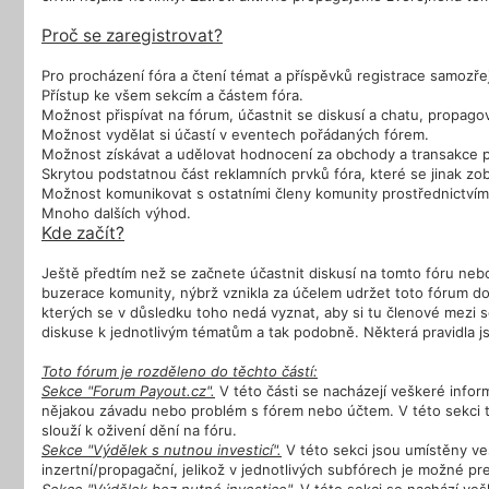
Proč se zaregistrovat?
Pro procházení fóra a čtení témat a příspěvků registrace samozřej
Přístup ke všem sekcím a částem fóra.
Možnost přispívat na fórum, účastnit se diskusí a chatu, propagova
Možnost vydělat si účastí v eventech pořádaných fórem.
Možnost získávat a udělovat hodnocení za obchody a transakce pr
Skrytou podstatnou část reklamních prvků fóra, které se jinak zo
Možnost komunikovat s ostatními členy komunity prostřednictví
Mnoho dalších výhod.
Kde začít?
Ještě předtím než se začnete účastnit diskusí na tomto fóru nebo
buzerace komunity, nýbrž vznikla za účelem udržet toto fórum do
kterých se v důsledku toho nedá vyznat, aby si tu členové mezi s
diskuse k jednotlivým tématům a tak podobně. Některá pravidla j
Toto fórum je rozděleno do těchto částí:
Sekce "Forum Payout.cz".
V této části se nacházejí veškeré infor
nějakou závadu nebo problém s fórem nebo účtem. V této sekci 
slouží k oživení dění na fóru.
Sekce "Výdělek s nutnou investicí".
V této sekci jsou umístěny veš
inzertní/propagační, jelikož v jednotlivých subfórech je možné pre