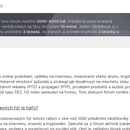
É?
toto forum navštíví
2000-4000 lidí
. Průměrná doba strávená
 návštěvníkem na fóru činí kolem
10 minut
. Jeden návštěvník si v
ru prohlídne
3 témata
, ve kterých si průměrně přečte
2 stránky s
ěvky
.
u online podnikání, výdělku na internetu, investicemi všeho druhu, kr
řeberné množství způsobů a strategií jak dosáhnout na internetu zisk
hlédnutí reklamy (PTC) a propagaci (PTP), prodejem produktů a služeb 
ipů typu ČEZ, O2 nebo spekulací na forexu. Toto diskusní fórum vzniklo 
ených fór je hafo?
koslovenských fór tohoto ražení s více než 1000 unikátními návštěvníky
ku na internetu, investic a kryptoměn. Zadruhé se o fórum aktivně sta
ta, projekty a společnosti na sociální sítě, čímž je zajištěno široké pub