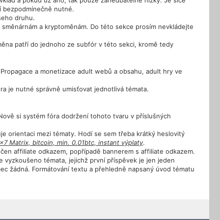
 vklad a pokud už ano, tak pouze zanedbatelně nízký. Je sice
ení bezpodmínečně nutné.
šeho druhu.
ním směnárnám a kryptoměnám. Do této sekce prosím nevkládejte
ěna patří do jednoho ze subfór v této sekci, kromě tedy
 Propagace a monetizace adult webů a obsahu, adult hry ve
óra je nutné správně umisťovat jednotlivá témata.
 Nově si systém fóra dodržení tohoto tvaru v příslušných
 orientaci mezi tématy. Hodí se sem třeba krátký heslovitý
x7 Matrix, bitcoin, min. 0.01btc, instant výplaty
.
čen affiliate odkazem, popřípadě bannerem s affiliate odkazem.
 vyzkoušeno témata, jejichž první příspěvek je jen jeden
ůbec žádná. Formátování textu a přehledně napsaný úvod tématu