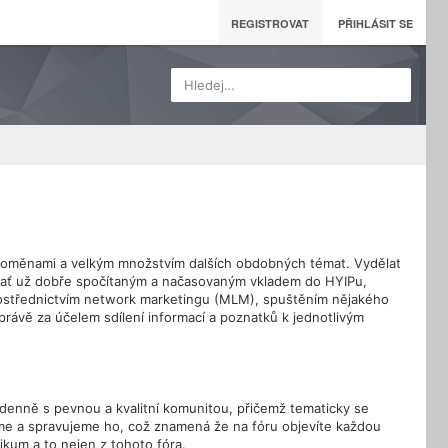
REGISTROVAT
PŘIHLÁSIT SE
Hledej…
yptoměnami a velkým množstvím dalších obdobných témat. Vydělat
u ať už dobře spočítaným a načasovaným vkladem do HYIPu,
prostřednictvím network marketingu (MLM), spuštěním nějakého
právě za účelem sdílení informací a poznatků k jednotlivým
 denně s pevnou a kvalitní komunitou, přičemž tematicky se
ráme a spravujeme ho, což znamená že na fóru objevíte každou
likum a to nejen z tohoto fóra.