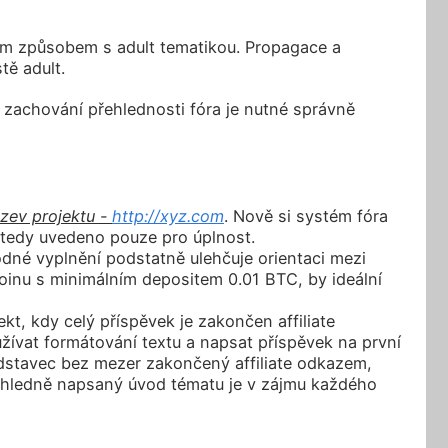
kým způsobem s adult tematikou. Propagace a
tě adult.
o zachování přehlednosti fóra je nutné správně
zev projektu -
http://xyz.com
. Nově si systém fóra
e tedy uvedeno pouze pro úplnost.
dné vyplnění podstatně ulehčuje orientaci mezi
tcoinu s minimálním depositem 0.01 BTC, by ideální
t, kdy celý příspěvek je zakončen affiliate
ívat formátování textu a napsat příspěvek na první
odstavec bez mezer zakončený affiliate odkazem,
řehledně napsaný úvod tématu je v zájmu každého