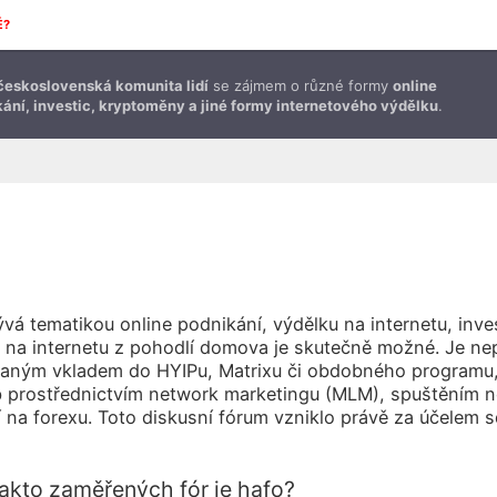
É?
československá komunita lidí
se zájmem o různé formy
online
ání, investic, kryptoměny a jiné formy internetového výdělku
.
vá tematikou online podnikání, výdělku na internetu, in
na internetu z pohodlí domova je skutečně možné. Je nep
vaným vkladem do HYIPu, Matrixu či obdobného programu, p
b prostřednictvím network marketingu (MLM), spuštěním ně
na forexu. Toto diskusní fórum vzniklo právě za účelem s
takto zaměřených fór je hafo?