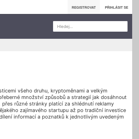
REGISTROVAT
PŘIHLÁSIT SE
Hledej…
vesticemi všeho druhu, kryptoměnami a velkým
řeberné množství způsobů a strategií jak dosáhnout
řes různé stránky platící za shlédnutí reklamy
jakého zajímavého startupu až po tradiční investice
dílení informací a poznatků k jednotlivým uvedeným