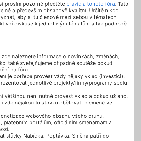
 si prosím pozorně přečtěte
pravidla tohoto fóra
. Tato
elné a především obsahově kvalitní. Určitě nikdo
yznat, aby si tu členové mezi sebou v tématech
uktivní diskuse k jednotlivým tématům a tak podobně.
ím zde naleznete informace o novinkách, změnách,
ekci také zveřejňujeme případné soutěže pokud
ění na fóru.
ení je potřeba provést vždy nějaký vklad (investici).
prezentovat jednotlivé projekty/firmy/programy spolu
ení většinou není nutné provést vklad a pokud už ano,
 i zde nějakou tu stovku obětovat, nicméně ve
e monetizace webového obsahu všeho druhu.
, platebním portálům, oficiálním směnárnám a
ozí.
sat slůvky Nabídka, Poptávka, Směna patří do