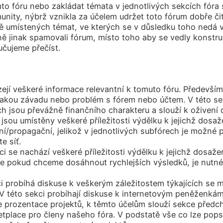
mto fóru nebo zakládat témata v jednotlivých sekcích fóra
nity, nýbrž vznikla za účelem udržet toto fórum dobře čit
 umístených témat, ve kterých se v důsledku toho nedá v
dně jinak spamovali fórum, místo toho aby se vedly konstr
učujeme přečíst.
zejí veškeré informace relevantní k tomuto fóru. Předevš
nějakou závadu nebo problém s fórem nebo účtem. V této s
 jsou převážně finančního charakteru a slouží k oživení d
jsou umístěny veškeré příležitosti výdělku k jejichž dosaž
tní/propagační, jelikož v jednotlivých subfórech je možné 
e síť.
ci se nachází veškeré příležitosti výdělku k jejichž dosaž
že pokud chceme dosáhnout rychlejších výsledků, je nutné
i probíhá diskuse k veškerým záležitostem týkajících s
V této sekci probíhají diskuse k internetovým peněženkám
 prozentace projektů, k těmto účelům slouží sekce předch
tplace pro členy našeho fóra. V podstatě vše co lze pop