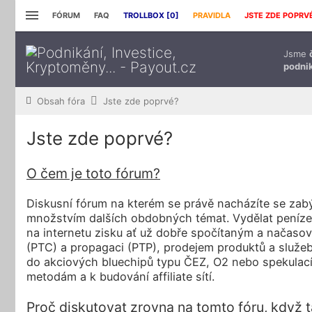
FÓRUM
FAQ
TROLLBOX [
0
]
PRAVIDLA
JSTE ZDE POPRV
Jsme
podnik
Obsah fóra
Jste zde poprvé?
Jste zde poprvé?
O čem je toto fórum?
Diskusní fórum na kterém se právě nacházíte se zabý
množstvím dalších obdobných témat. Vydělat peníze 
na internetu zisku ať už dobře spočítaným a načaso
(PTC) a propagaci (PTP), prodejem produktů a služe
do akciových bluechipů typu ČEZ, O2 nebo spekulací 
metodám a k budování affiliate sítí.
Proč diskutovat zrovna na tomto fóru, když 