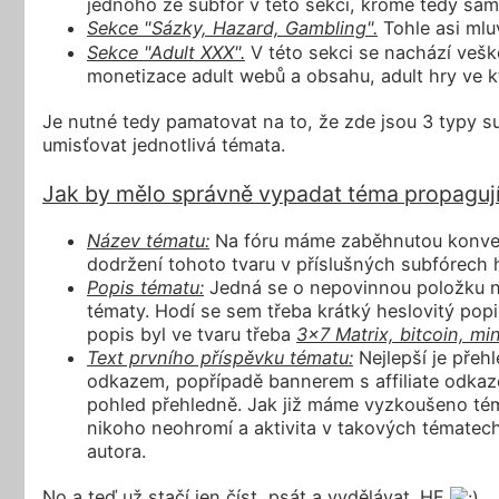
jednoho ze subfór v této sekci, kromě tedy sam
Sekce "Sázky, Hazard, Gambling".
Tohle asi mlu
Sekce "Adult XXX".
V této sekci se nachází vešk
monetizace adult webů a obsahu, adult hry ve k
Je nutné tedy pamatovat na to, že zde jsou 3 typy su
umisťovat jednotlivá témata.
Jak by mělo správně vypadat téma propaguj
Název tématu:
Na fóru máme zaběhnutou konven
dodržení tohoto tvaru v příslušných subfórech 
Popis tématu:
Jedná se o nepovinnou položku no
tématy. Hodí se sem třeba krátký heslovitý popi
popis byl ve tvaru třeba
3x7 Matrix, bitcoin, min
Text prvního příspěvku tématu:
Nejlepší je přeh
odkazem, popřípadě bannerem s affiliate odkaz
pohled přehledně. Jak již máme vyzkoušeno téma
nikoho neohromí a aktivita v takových tématec
autora.
No a teď už stačí jen číst, psát a vydělávat. HF