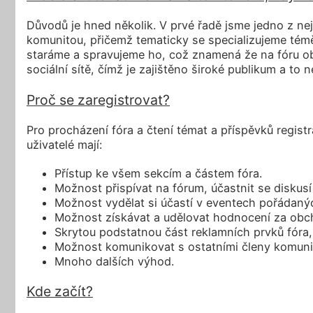
Důvodů je hned několik. V prvé řadě jsme jedno z ne
komunitou, přičemž tematicky se specializujeme témě
staráme a spravujeme ho, což znamená že na fóru obj
sociální sítě, čímž je zajištěno široké publikum a to n
Proč se zaregistrovat?
Pro procházení fóra a čtení témat a příspěvků regist
uživatelé mají:
Přístup ke všem sekcím a částem fóra.
Možnost přispívat na fórum, účastnit se diskusí
Možnost vydělat si účastí v eventech pořádaný
Možnost získávat a udělovat hodnocení za obcho
Skrytou podstatnou část reklamních prvků fóra, 
Možnost komunikovat s ostatními členy komuni
Mnoho dalších výhod.
Kde začít?