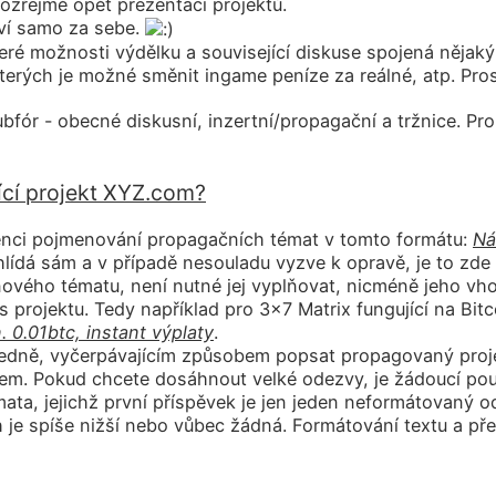
ozřejmě opět prezentací projektů.
ví samo za sebe.
eré možnosti výdělku a související diskuse spojená něja
terých je možné směnit ingame peníze za reálné, atp. Pros
bfór - obecné diskusní, inzertní/propagační a tržnice. Pr
ící projekt XYZ.com?
ci pojmenování propagačních témat v tomto formátu:
Ná
hlídá sám a v případě nesouladu vyzve k opravě, je to zd
vého tématu, není nutné jej vyplňovat, nicméně jeho vho
s projektu. Tedy například pro 3x7 Matrix fungující na Bi
. 0.01btc, instant výplaty
.
ledně, vyčerpávajícím způsobem popsat propagovaný projek
em. Pokud chcete dosáhnout velké odezvy, je žádoucí použ
ta, jejichž první příspěvek je jen jeden neformátovaný 
h je spíše nižší nebo vůbec žádná. Formátování textu a p