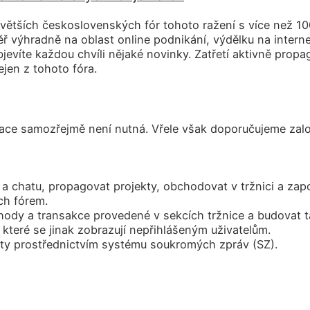
jvětších československých fór tohoto ražení s více než 10
ř výhradně na oblast online podnikání, výdělku na interne
evíte každou chvíli nějaké novinky. Zatřetí aktivně propa
ejen z tohoto fóra.
race samozřejmě není nutná. Vřele však doporučujeme založi
 a chatu, propagovat projekty, obchodovat v tržnici a zapoj
ch fórem.
dy a transakce provedené v sekcích tržnice a budovat tak
které se jinak zobrazují nepřihlášeným uživatelům.
ty prostřednictvím systému soukromých zpráv (SZ).