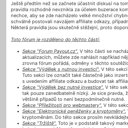
Ještě předtím než se začnete účastnit diskusí na to
pravidla rozhodně nevznikla za účelem buzerace komu
nechce, aby se zde nacházelo velké množství chybně
schválně postovali navzájem affiliate odkazy, přípa
Některá pravidla jsou skutečně stěžejní, proto dopor
Toto fórum je rozděleno do těchto částí:
Sekce "Forum Payout.cz".
V této části se nachá
aktualizacích, můžete zde nahlásit například 
zrovna fórum pořádá, odměny v těchto soutěžích
Sekce "Výdělek s nutnou investicí".
V této sekci 
Tuto sekci lze označit také částečně jako inzer
s uvedením affiliate odkazu a budovat tak affiliat
Sekce "Výdělek bez nutné investice".
V této sek
tak pouze zanedbatelně nízký. Je sice pravda, 
většině případů to není bezpodmínečně nutné.
Sekce "Příležitosti pro webmastery".
V této sekc
Sekce "Elektronické peněženky a kryptoměny".
kryptoměnám. Do této sekce prosím nevkládejte
Sekce "Tržiště".
Toto je v podstatě takový marke