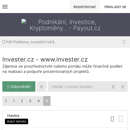
REGISTROVAT
PŘIHLÁSIT SE
P2P Platformy, Investiční tržiště, Sdílená ekonomika
Invester.cz - www.invester.cz
Zájemce se prostřednictvím našeho portálu může finančně podílet
na realizaci a podpoře prezentovaných projektů.
Odpovědět
1
2
3
4
5
Havlos
Autor tematu