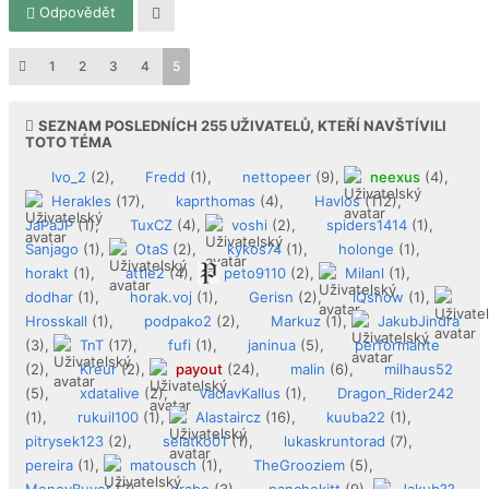
Odpovědět
1
2
3
4
5
SEZNAM POSLEDNÍCH
255
UŽIVATELŮ, KTEŘÍ NAVŠTÍVILI
TOTO TÉMA
Ivo_2
(2),
Fredd
(1),
nettopeer
(9),
neexus
(4),
Herakles
(17),
kaprthomas
(4),
Havlos
(112),
JaPaJP
(1),
TuxCZ
(4),
voshi
(2),
spiders1414
(1),
Sanjago
(1),
OtaS
(2),
kykos74
(1),
holonge
(1),
horakt
(1),
attle2
(4),
peto9110
(2),
Milanl
(1),
dodhar
(1),
horak.voj
(1),
Gerisn
(2),
iQshow
(1),
Hrosskall
(1),
podpako2
(2),
Markuz
(1),
JakubJindra
(3),
TnT
(17),
fufi
(1),
janinua
(5),
performante
(2),
Kreur
(2),
payout
(24),
malin
(6),
milhaus52
(5),
xdatalive
(2),
VaclavKallus
(1),
Dragon_Rider242
(1),
rukuil100
(1),
Alastaircz
(16),
kuuba22
(1),
pitrysek123
(2),
selatko01
(1),
lukaskruntorad
(7),
pereira
(1),
matousch
(1),
TheGrooziem
(5),
MoneyBuyer
(2),
grabo
(3),
panchokitt
(9),
Jakub??