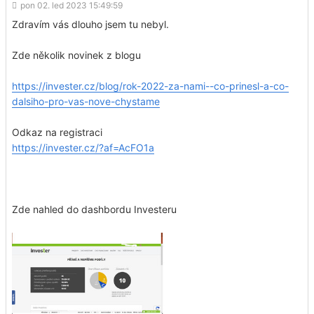
pon 02. led 2023 15:49:59
Zdravím vás dlouho jsem tu nebyl.
Zde několik novinek z blogu
https://invester.cz/blog/rok-2022-za-nami--co-prinesl-a-co-
dalsiho-pro-vas-nove-chystame
Odkaz na registraci
https://invester.cz/?af=AcFO1a
Zde nahled do dashbordu Investeru