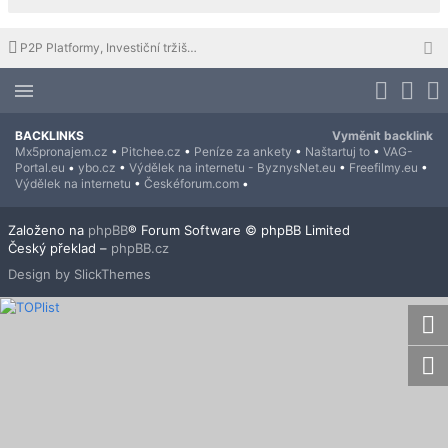
P2P Platformy, Investiční tržiště, Sdílená ekonomika
BACKLINKS
Vyměnit backlink
Mx5pronajem.cz
•
Pitchee.cz
•
Peníze za ankety
•
Naštartuj to
•
VAG-
Portal.eu
•
ybo.cz
•
Výdělek na internetu - ByznysNet.eu
•
Freefilmy.eu
•
Výdělek na internetu
•
Českéforum.com
•
Založeno na
phpBB
® Forum Software © phpBB Limited
Český překlad –
phpBB.cz
Design by SlickThemes