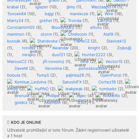
krabal
(2),
iglazer
(10),
jjimy
(1),
WazzaapGTR
(1),
Toncek84
(10),
bajgi
(1),
marekcze
(1),
Wire
(19),
Marty24
(1),
grehel
(1),
Tronda
(7),
Latryna
(1),
Constantin105
(5),
BloodyMary
(1),
eltuto
(5),
mammon
(1),
storm
(1),
Chidocoin
(1),
Ala19
(1),
kossák
(6),
Standovka
(7),
FlaneCZ
(2),
Slavicek12
(1),
tonda2
(3),
Kwandar
(20),
knight
(2),
Zojko@
(1),
mirajko
(1),
duuf21
(2),
Hunter2222
(3),
MarcusCZ
(1),
jiří.novotný
(1),
mhe
(2),
Vector15
(2),
DaveM
(2),
Veronina
(3),
ponozkoslavek
(3),
bubula
(1),
TomyS
(2),
pajinka28
(1),
OpenPonzi
(1),
Komisar_Ledvina
(1),
SatoshiFX
(2),
Cortez18
(2),
emilly
(2),
HyPNO
(2),
leakpeak
(5),
tomisekc
(2),
Bronula
(2),
Phillipe
(6),
zajec
(4),
RoMeiRo
(2),
goldcz
(2),
Akemion
(6),
d3sty
(1)
KDO JE ONLINE
Uživatelé prohlížející si toto fórum: Žádní registrovaní uživatelé
a 1 host