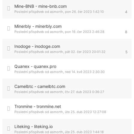
Mine-BNB - mine-bnb.com
Poslední příspěvek od
asmorth
,
pon 26. čer 2023 1:42:10
4
Minerbly - minerbly.com
Poslední příspěvek od
asmorth
,
pon 19. čer 2023 2:46:28
8
Inodoge - inodoge.com
Poslední příspěvek od
asmorth
,
pát 02. čer 2023 20:01:32
5
Quanex - quanex.pro
Poslední příspěvek od
asmorth
,
ned 14. kvě 2023 2:30:30
Camelbtc - camelbtc.com
Poslední příspěvek od
asmorth
,
čtv 27. dub 2023 0:36:27
Tronmine - tronmine.net
Poslední příspěvek od
asmorth
,
úte 25. dub 2023 12:27:08
Liteking - liteking.io
Poslední příspěvek od
asmorth
,
úte 25. dub 2023 1:44:18