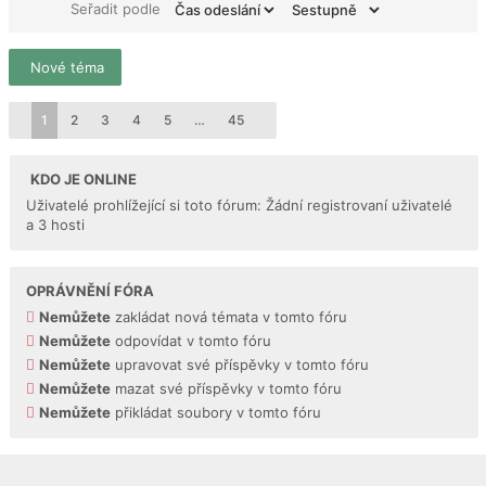
Seřadit podle
Nové téma
1
2
3
4
5
…
45
KDO JE ONLINE
Uživatelé prohlížející si toto fórum: Žádní registrovaní uživatelé
a 3 hosti
OPRÁVNĚNÍ FÓRA
Nemůžete
zakládat nová témata v tomto fóru
Nemůžete
odpovídat v tomto fóru
Nemůžete
upravovat své příspěvky v tomto fóru
Nemůžete
mazat své příspěvky v tomto fóru
Nemůžete
přikládat soubory v tomto fóru