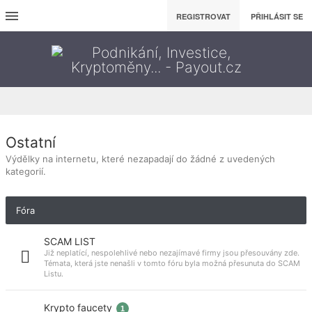
REGISTROVAT
PŘIHLÁSIT SE
Ostatní
Výdělky na internetu, které nezapadají do žádné z uvedených
kategorií.
Fóra
SCAM LIST
Již neplatící, nespolehlivé nebo nezajímavé firmy jsou přesouvány zde.
Témata, která jste nenašli v tomto fóru byla možná přesunuta do SCAM
Listu.
Krypto faucety
1