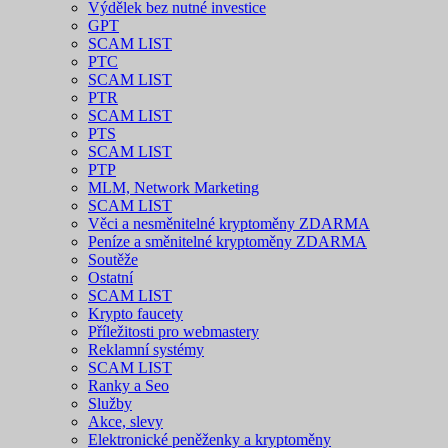
Výdělek bez nutné investice
GPT
SCAM LIST
PTC
SCAM LIST
PTR
SCAM LIST
PTS
SCAM LIST
PTP
MLM, Network Marketing
SCAM LIST
Věci a nesměnitelné kryptoměny ZDARMA
Peníze a směnitelné kryptoměny ZDARMA
Soutěže
Ostatní
SCAM LIST
Krypto faucety
Příležitosti pro webmastery
Reklamní systémy
SCAM LIST
Ranky a Seo
Služby
Akce, slevy
Elektronické peněženky a kryptoměny