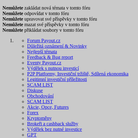
Nemůžete
zakládat nová témata v tomto fóru
Nemůžete
odpovídat v tomto fóru
Nemůžete
upravovat své příspěvky v tomto fóru
Nemůžete
mazat své příspěvky v tomto fóru
Nemůžete
přikládat soubory v tomto fóru
Forum Payout.cz
Důležitá oznámení & Novinky
Nejlepší témata
Feedback & Bug report
Eventy Payout.cz
Výdělek s nutnou investicí
P2P Platformy, Investiční tržiště, Sdílená ekonomika
Legitimní investiční příležitosti
SCAM LIST
Diskuse
Obchodování
SCAM LIST
Akcie, Opce, Futures
Forex
Kryptoměny
Brokeři a cashback služby
Výdělek bez nutné investice
GPT