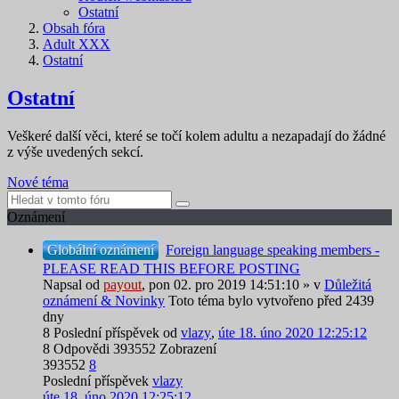
Ostatní
Obsah fóra
Adult XXX
Ostatní
Ostatní
Veškeré další věci, které se točí kolem adultu a nezapadají do žádné
z výše uvedených sekcí.
Nové téma
Oznámení
Globální oznámení
Foreign language speaking members -
PLEASE READ THIS BEFORE POSTING
Napsal od
payout
,
pon 02. pro 2019 14:51:10
» v
Důležitá
oznámení & Novinky
Toto téma bylo vytvořeno před 2439
dny
8
Poslední příspěvek od
vlazy
,
úte 18. úno 2020 12:25:12
8
Odpovědi
393552
Zobrazení
393552
8
Poslední příspěvek
vlazy
úte 18. úno 2020 12:25:12