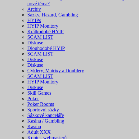
nové téma?
Archiv
Sázky, Hazard, Gambling
HYIPs
HYIP Monitory
Krátkodobé HYIP
SCAM LIST
Diskuse
Dlouhodobé HYIP
SCAM LIST
Diskuse
Diskuse
Cyklery, Matrixy a Doublery
SCAM LIST
HYIP Monitory
Diskuse
Skill Games
Poker
Poker Rooms
Sportovní sázky
Sázkové kanceláře
Kasína / Gambling
Kasína
Adult XXX
Koutek webmasterů