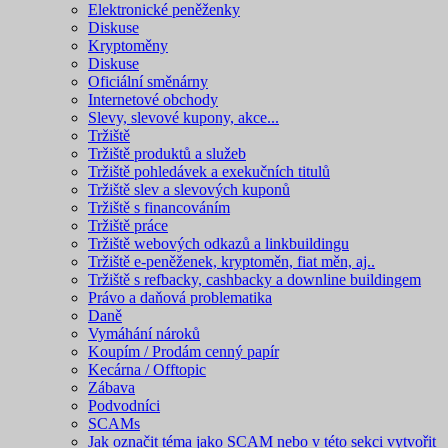
Elektronické peněženky
Diskuse
Kryptoměny
Diskuse
Oficiální směnárny
Internetové obchody
Slevy, slevové kupony, akce...
Tržiště
Tržiště produktů a služeb
Tržiště pohledávek a exekučních titulů
Tržiště slev a slevových kuponů
Tržiště s financováním
Tržiště práce
Tržiště webových odkazů a linkbuildingu
Tržiště e-peněženek, kryptoměn, fiat měn, aj..
Tržiště s refbacky, cashbacky a downline buildingem
Právo a daňová problematika
Daně
Vymáhání nároků
Koupím / Prodám cenný papír
Kecárna / Offtopic
Zábava
Podvodníci
SCAMs
Jak označit téma jako SCAM nebo v této sekci vytvořit