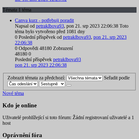
Témata
1 téma
Canva kurz - potřebuji poradit
Napsal od
petraklbova93
,
pon 21. srp 2023 22:06:38
Toto
téma bylo vytvořeno před 1081 dny
0
Poslední příspěvek od
petraklbova93
,
pon 21. srp 2023
22:06:38
0
Odpovědi
48180
Zobrazení
48180
0
Poslední příspěvek
petraklbova93
pon 21. srp 2023 22:06:38
Zobrazit témata za předchozí:
Seřadit podle
Nové téma
Kdo je online
Uživatelé prohlížející si toto fórum: Žádní registrovaní uživatelé a 1
host
Oprávnění fóra