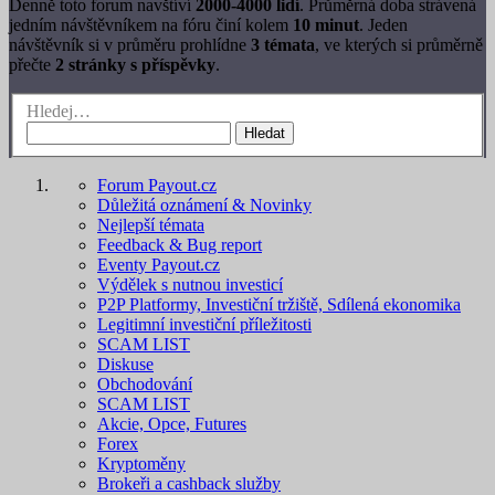
Denně toto forum navštíví
2000-4000 lidí
. Průměrná doba strávená
jedním návštěvníkem na fóru činí kolem
10 minut
. Jeden
návštěvník si v průměru prohlídne
3 témata
, ve kterých si průměrně
přečte
2 stránky s příspěvky
.
Hledej…
Hledat
Forum Payout.cz
Důležitá oznámení & Novinky
Nejlepší témata
Feedback & Bug report
Eventy Payout.cz
Výdělek s nutnou investicí
P2P Platformy, Investiční tržiště, Sdílená ekonomika
Legitimní investiční příležitosti
SCAM LIST
Diskuse
Obchodování
SCAM LIST
Akcie, Opce, Futures
Forex
Kryptoměny
Brokeři a cashback služby