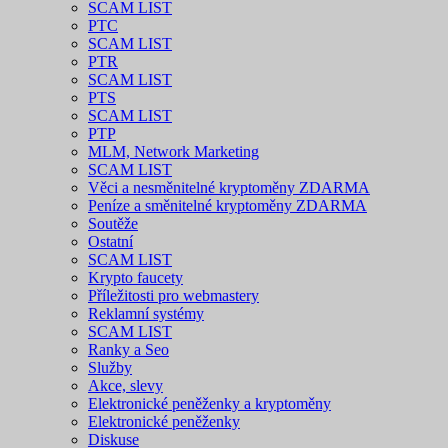
SCAM LIST
PTC
SCAM LIST
PTR
SCAM LIST
PTS
SCAM LIST
PTP
MLM, Network Marketing
SCAM LIST
Věci a nesměnitelné kryptoměny ZDARMA
Peníze a směnitelné kryptoměny ZDARMA
Soutěže
Ostatní
SCAM LIST
Krypto faucety
Příležitosti pro webmastery
Reklamní systémy
SCAM LIST
Ranky a Seo
Služby
Akce, slevy
Elektronické peněženky a kryptoměny
Elektronické peněženky
Diskuse