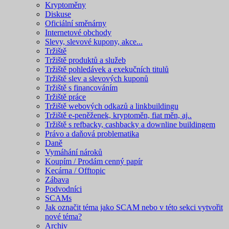
Kryptoměny
Diskuse
Oficiální směnárny
Internetové obchody
Slevy, slevové kupony, akce...
Tržiště
Tržiště produktů a služeb
Tržiště pohledávek a exekučních titulů
Tržiště slev a slevových kuponů
Tržiště s financováním
Tržiště práce
Tržiště webových odkazů a linkbuildingu
Tržiště e-peněženek, kryptoměn, fiat měn, aj..
Tržiště s refbacky, cashbacky a downline buildingem
Právo a daňová problematika
Daně
Vymáhání nároků
Koupím / Prodám cenný papír
Kecárna / Offtopic
Zábava
Podvodníci
SCAMs
Jak označit téma jako SCAM nebo v této sekci vytvořit
nové téma?
Archiv