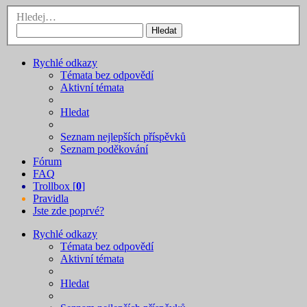
Hledej…
Hledat
Rychlé odkazy
Témata bez odpovědí
Aktivní témata
Hledat
Seznam nejlepších příspěvků
Seznam poděkování
Fórum
FAQ
Trollbox [
0
]
Pravidla
Jste zde poprvé?
Rychlé odkazy
Témata bez odpovědí
Aktivní témata
Hledat