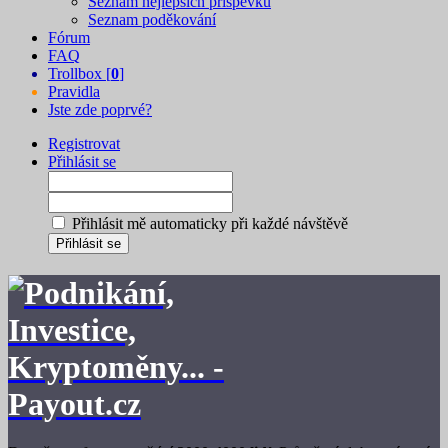
Seznam nejlepších příspěvků
Seznam poděkování
Fórum
FAQ
Trollbox [
0
]
Pravidla
Jste zde poprvé?
Registrovat
Přihlásit se
Přihlásit mě automaticky při každé návštěvě