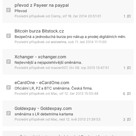
převod z Payeer na paypal
Převod
Poslední příspěvek od
Cierny
,
stř 18. čer 2014 20:51:01
1
Bitcoin burza Bitstock.cz
Bezpečná a jednoduchá burza pro nákup a prodej digitálních měn.
Poslední příspěvek od
wolverine
,
sob 11. led 2014 11:11:00
Xchanger - xchanger.com
Nejlevnější a nejspolehlivější směnárna.
Poslední příspěvek od
master007
,
čtv 08. srp 2013 13:47:51
1
eCardOne - eCardOne.com
Oficiální LR, PZ a BTC směnárna. Česká firma.
Poslední příspěvek od
Mac
,
stř 12. čer 2013 15:55:48
6
Goldexpay - Goldexpay.com
směnárna s LR debetníma kartama
Poslední příspěvek od
Mac
,
ned 12. kvě 2013 21:39:53
3