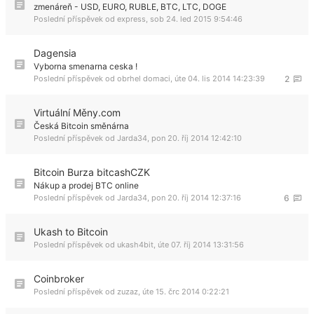
zmenáreň - USD, EURO, RUBLE, BTC, LTC, DOGE
Poslední příspěvek od
express
,
sob 24. led 2015 9:54:46
Dagensia
Vyborna smenarna ceska !
Poslední příspěvek od
obrhel domaci
,
úte 04. lis 2014 14:23:39
2
Virtuální Měny.com
Česká Bitcoin směnárna
Poslední příspěvek od
Jarda34
,
pon 20. říj 2014 12:42:10
Bitcoin Burza bitcashCZK
Nákup a prodej BTC online
Poslední příspěvek od
Jarda34
,
pon 20. říj 2014 12:37:16
6
Ukash to Bitcoin
Poslední příspěvek od
ukash4bit
,
úte 07. říj 2014 13:31:56
Coinbroker
Poslední příspěvek od
zuzaz
,
úte 15. črc 2014 0:22:21