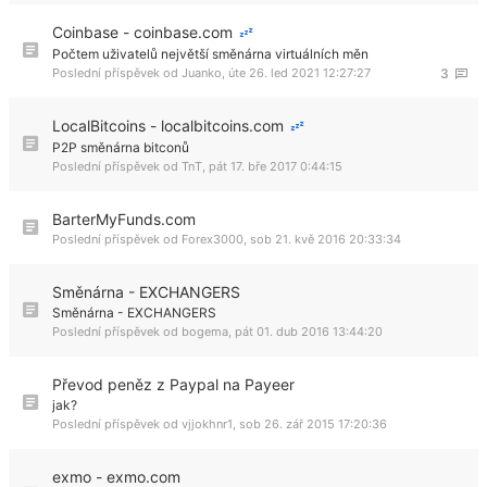
Coinbase - coinbase.com
Počtem uživatelů největší směnárna virtuálních měn
Poslední příspěvek od
Juanko
,
úte 26. led 2021 12:27:27
3
LocalBitcoins - localbitcoins.com
P2P směnárna bitconů
Poslední příspěvek od
TnT
,
pát 17. bře 2017 0:44:15
BarterMyFunds.com
Poslední příspěvek od
Forex3000
,
sob 21. kvě 2016 20:33:34
Směnárna - EXCHANGERS
Směnárna - EXCHANGERS
Poslední příspěvek od
bogema
,
pát 01. dub 2016 13:44:20
Převod peněz z Paypal na Payeer
jak?
Poslední příspěvek od
vjjokhnr1
,
sob 26. zář 2015 17:20:36
exmo - exmo.com