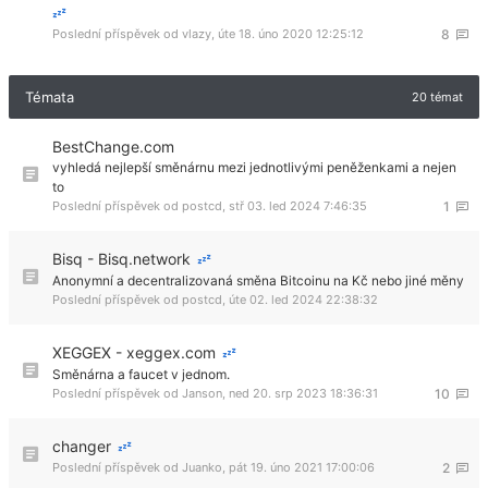
Poslední příspěvek od
vlazy
,
úte 18. úno 2020 12:25:12
8
Témata
20 témat
BestChange.com
vyhledá nejlepší směnárnu mezi jednotlivými peněženkami a nejen
to
Poslední příspěvek od
postcd
,
stř 03. led 2024 7:46:35
1
Bisq - Bisq.network
Anonymní a decentralizovaná směna Bitcoinu na Kč nebo jiné měny
Poslední příspěvek od
postcd
,
úte 02. led 2024 22:38:32
XEGGEX - xeggex.com
Směnárna a faucet v jednom.
Poslední příspěvek od
Janson
,
ned 20. srp 2023 18:36:31
10
changer
Poslední příspěvek od
Juanko
,
pát 19. úno 2021 17:00:06
2