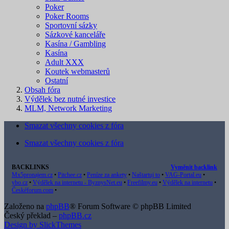
Poker
Poker Rooms
Sportovní sázky
Sázkové kanceláře
Kasína / Gambling
Kasína
Adult XXX
Koutek webmasterů
Ostatní
Obsah fóra
Výdělek bez nutné investice
MLM, Network Marketing
Smazat všechny cookies z fóra
Smazat všechny cookies z fóra
BACKLINKS
Vyměnit backlink
Mx5pronajem.cz
•
Pitchee.cz
•
Peníze za ankety
•
Naštartuj to
•
VAG-Portal.eu
•
ybo.cz
•
Výdělek na internetu - ByznysNet.eu
•
Freefilmy.eu
•
Výdělek na internetu
•
Českéforum.com
•
Založeno na
phpBB
® Forum Software © phpBB Limited
Český překlad –
phpBB.cz
Design by SlickThemes