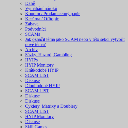
Daně
Vymáhání nároků
Koupím / Prodám cenný papír
Kecárna / Offtopic
Zábava
Podvodníci
SCAMs
Jak označit téma jako SCAM nebo v této sekci vytvořit
nové téma?
Archiv
Sázky, Hazard, Gambling
HYIPs
HYIP Monitory
Krátkodobé HYIP
SCAM LIST
Diskuse
Dlouhodobé HYIP
SCAM LIST
Diskuse
Diskuse
Cyklery, Matrixy a Doublery
SCAM LIST
HYIP Monitory
Diskuse
Skill Games