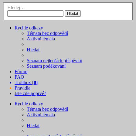
Hledej…
Hledat
Rychlé odkazy
Témata bez odpovědí
Aktivní témata
Hledat
Seznam nejlepších příspěvků
Seznam poděkování
Fórum
FAQ
Trollbox [
0
]
Pravidla
Jste zde poprvé?
Rychlé odkazy
Témata bez odpovědí
Aktivní témata
Hledat