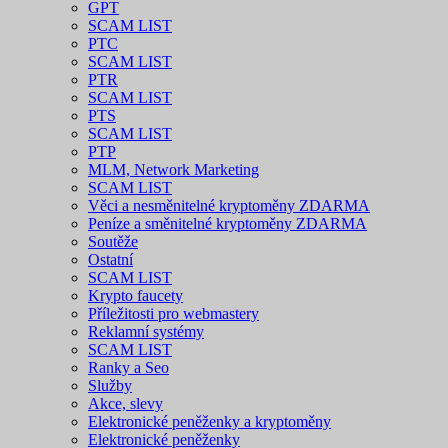
GPT
SCAM LIST
PTC
SCAM LIST
PTR
SCAM LIST
PTS
SCAM LIST
PTP
MLM, Network Marketing
SCAM LIST
Věci a nesměnitelné kryptoměny ZDARMA
Peníze a směnitelné kryptoměny ZDARMA
Soutěže
Ostatní
SCAM LIST
Krypto faucety
Příležitosti pro webmastery
Reklamní systémy
SCAM LIST
Ranky a Seo
Služby
Akce, slevy
Elektronické peněženky a kryptoměny
Elektronické peněženky