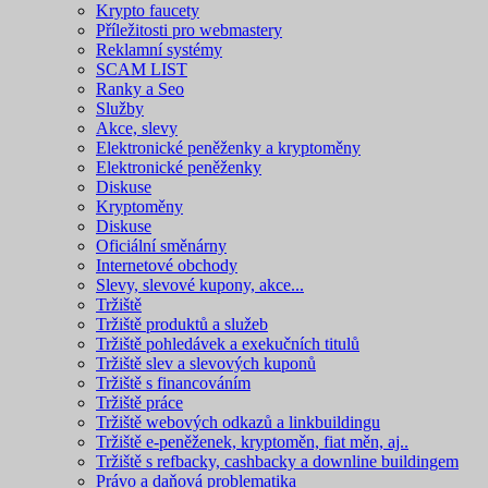
Krypto faucety
Příležitosti pro webmastery
Reklamní systémy
SCAM LIST
Ranky a Seo
Služby
Akce, slevy
Elektronické peněženky a kryptoměny
Elektronické peněženky
Diskuse
Kryptoměny
Diskuse
Oficiální směnárny
Internetové obchody
Slevy, slevové kupony, akce...
Tržiště
Tržiště produktů a služeb
Tržiště pohledávek a exekučních titulů
Tržiště slev a slevových kuponů
Tržiště s financováním
Tržiště práce
Tržiště webových odkazů a linkbuildingu
Tržiště e-peněženek, kryptoměn, fiat měn, aj..
Tržiště s refbacky, cashbacky a downline buildingem
Právo a daňová problematika