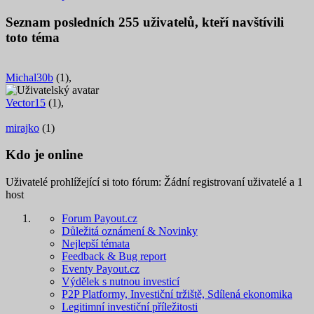
Seznam posledních
255
uživatelů, kteří navštívili
toto téma
Michal30b
(1),
Vector15
(1),
mirajko
(1)
Kdo je online
Uživatelé prohlížející si toto fórum: Žádní registrovaní uživatelé a 1
host
Forum Payout.cz
Důležitá oznámení & Novinky
Nejlepší témata
Feedback & Bug report
Eventy Payout.cz
Výdělek s nutnou investicí
P2P Platformy, Investiční tržiště, Sdílená ekonomika
Legitimní investiční příležitosti