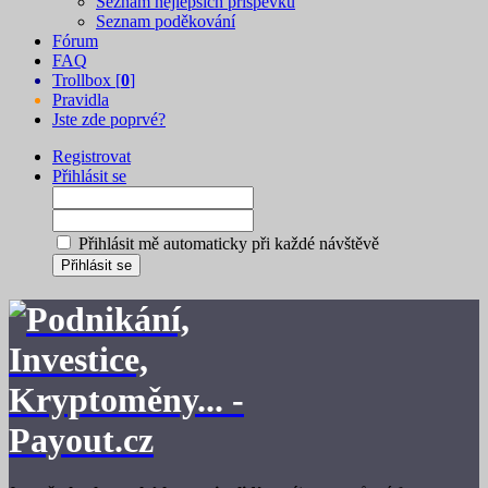
Seznam nejlepších příspěvků
Seznam poděkování
Fórum
FAQ
Trollbox [
0
]
Pravidla
Jste zde poprvé?
Registrovat
Přihlásit se
Přihlásit mě automaticky při každé návštěvě