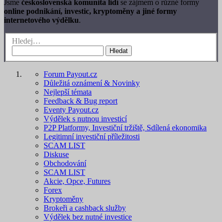
Jsme
československá komunita lidí
se zájmem o různé formy
online podnikání, investic, kryptoměny a jiné formy
internetového výdělku
.
Hledej…
Hledat
Forum Payout.cz
Důležitá oznámení & Novinky
Nejlepší témata
Feedback & Bug report
Eventy Payout.cz
Výdělek s nutnou investicí
P2P Platformy, Investiční tržiště, Sdílená ekonomika
Legitimní investiční příležitosti
SCAM LIST
Diskuse
Obchodování
SCAM LIST
Akcie, Opce, Futures
Forex
Kryptoměny
Brokeři a cashback služby
Výdělek bez nutné investice