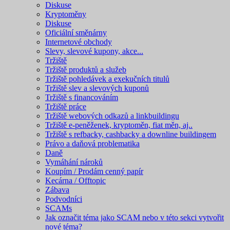
Diskuse
Kryptoměny
Diskuse
Oficiální směnárny
Internetové obchody
Slevy, slevové kupony, akce...
Tržiště
Tržiště produktů a služeb
Tržiště pohledávek a exekučních titulů
Tržiště slev a slevových kuponů
Tržiště s financováním
Tržiště práce
Tržiště webových odkazů a linkbuildingu
Tržiště e-peněženek, kryptoměn, fiat měn, aj..
Tržiště s refbacky, cashbacky a downline buildingem
Právo a daňová problematika
Daně
Vymáhání nároků
Koupím / Prodám cenný papír
Kecárna / Offtopic
Zábava
Podvodníci
SCAMs
Jak označit téma jako SCAM nebo v této sekci vytvořit
nové téma?