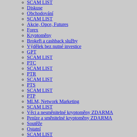
SCAM LIST
Diskuse
Obchodování
SCAM LIST
Akcie, Opce, Futures
Forex
Kryptoměny
Brokeři a cashback služby
Výdělek bez nutné investice
GPT
SCAM LIST
PTC
SCAM LIST
PTR
SCAM LIST
PTS
SCAM LIST
PTP
MLM, Network Marketing
SCAM LIST
Věci a nesměnitelné kryptoměny ZDARMA
Peníze a směnitelné kryptoměny ZDARMA
Soutěže
Ostatní
SCAM LIST