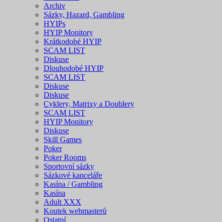
Archiv
Sázky, Hazard, Gambling
HYIPs
HYIP Monitory
Krátkodobé HYIP
SCAM LIST
Diskuse
Dlouhodobé HYIP
SCAM LIST
Diskuse
Diskuse
Cyklery, Matrixy a Doublery
SCAM LIST
HYIP Monitory
Diskuse
Skill Games
Poker
Poker Rooms
Sportovní sázky
Sázkové kanceláře
Kasína / Gambling
Kasína
Adult XXX
Koutek webmasterů
Ostatní