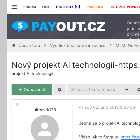
FÓRUM
FAQ
TROLLBOX [
0
]
PRAVIDLA
JSTE ZDE POPRV
Denně 
jedním
průmě
přísp
Obsah fóra
Výdělek bez nutné investice
MLM, Netwo
Nový projekt Al technologií-http
projekt Al technologií
Odpovědět
sob 02. úno 2019 9:50:36
pitrysek123
Jedná se o projekt Al technolo
Video jak to funguje.
https://w