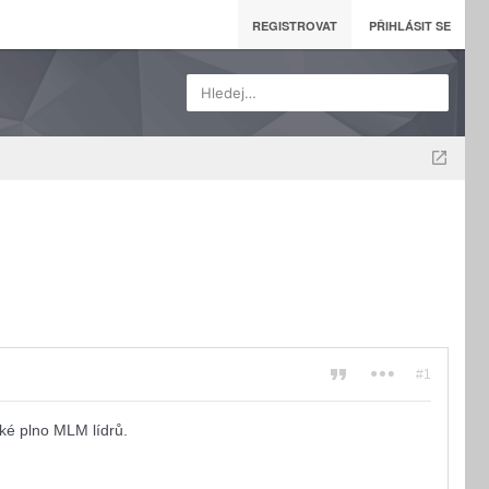
REGISTROVAT
PŘIHLÁSIT SE
Hledej…
#1
aké plno MLM lídrů.