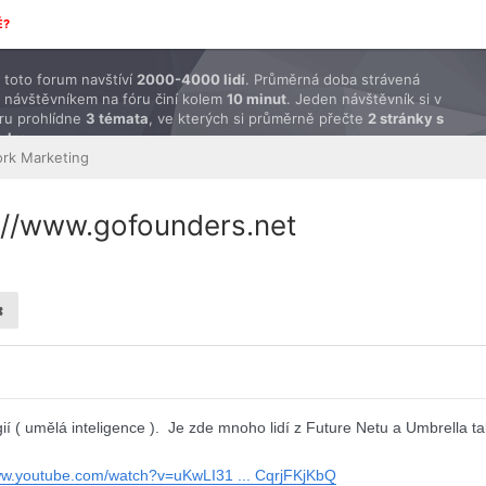
É?
toto forum navštíví
2000-4000 lidí
. Průměrná doba strávená
 návštěvníkem na fóru činí kolem
10 minut
. Jeden návštěvník si v
ru prohlídne
3 témata
, ve kterých si průměrně přečte
2 stránky s
ěvky
.
rk Marketing
s://www.gofounders.net
gií ( umělá inteligence ). Je zde mnoho lidí z Future Netu a Umbrella t
ww.youtube.com/watch?v=uKwLI31 ... CqrjFKjKbQ