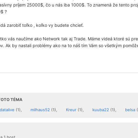
asívny príjem 25000$, čo u nás iba 1000$. To znamená že tento proj
0$ ?
a dá zarobiť toľko , koľko vy budete chcieť.
šetko vás naučíme ako Network tak aj Trade. Máme videá ktoré sú pre
v. Ak by nastali problémy ako na to náš tím Vám so všetkým pomôž
 TOTO TÉMA
datalive
(1),
milhaus52
(1),
Kreur
(1),
kuuba22
(1),
belsa
(
 a 1 host