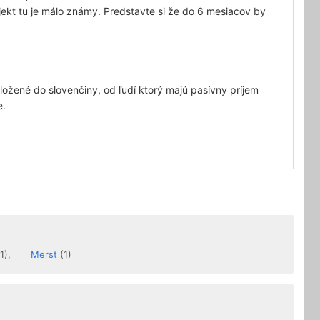
ekt tu je málo známy. Predstavte si že do 6 mesiacov by
ložené do slovenčiny, od ľudí ktorý majú pasívny príjem
e.
1),
Merst
(1)