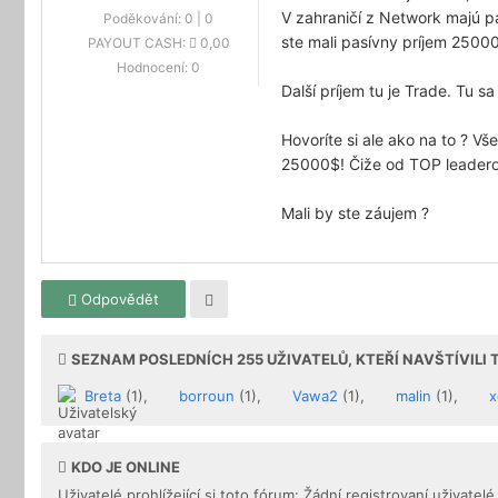
V zahraničí z Network majú p
Poděkování:
0
|
0
ste mali pasívny príjem 2500
PAYOUT CASH:
0,00
Hodnocení:
0
Další príjem tu je Trade. Tu s
Hovoríte si ale ako na to ? V
25000$! Čiže od TOP leadero
Mali by ste záujem ?
Odpovědět
SEZNAM POSLEDNÍCH
255
UŽIVATELŮ, KTEŘÍ NAVŠTÍVILI
Breta
(1),
borroun
(1),
Vawa2
(1),
malin
(1),
x
KDO JE ONLINE
Uživatelé prohlížející si toto fórum: Žádní registrovaní uživatelé