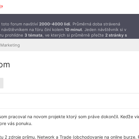
É?
toto forum navštíví
2000-4000 lidí
. Průměrná doba strávená
 návštěvníkem na fóru činí kolem
10 minut
. Jeden návštěvník si v
ru prohlídne
3 témata
, ve kterých si průměrně přečte
2 stránky s
ěvky
.
Marketing
com
om pracoval na novom projekte ktorý som práve dokončil. Keďže viem
m pre vás ponuku.
ú tu 2 zdroje príjmu. Network a Trade (obchodovanie na online burze, F