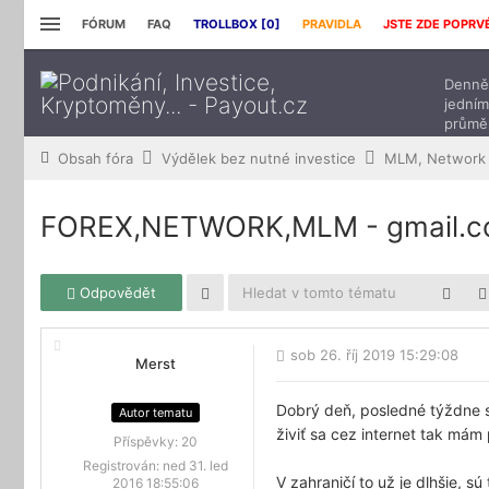
FÓRUM
FAQ
TROLLBOX [
0
]
PRAVIDLA
JSTE ZDE POPRV
Denně 
jedním
průmě
přísp
Obsah fóra
Výdělek bez nutné investice
MLM, Network 
FOREX,NETWORK,MLM - gmail.
Odpovědět
sob 26. říj 2019 15:29:08
Merst
Dobrý deň, posledné týždne s
Autor tematu
živiť sa cez internet tak má
Příspěvky:
20
Registrován:
ned 31. led
V zahraničí to už je dlhšie, s
2016 18:55:06