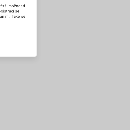
větší možnosti.
gistrací se
náními. Také se