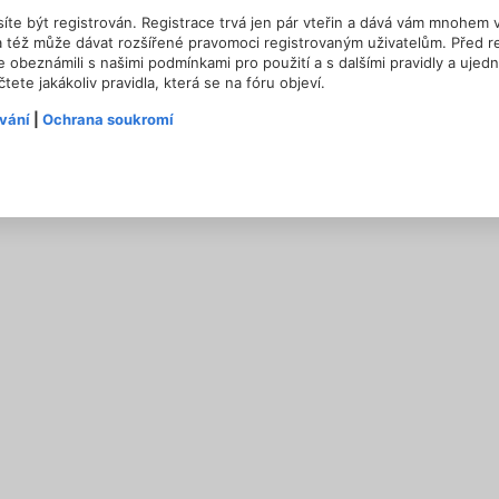
síte být registrován. Registrace trvá jen pár vteřin a dává vám mnohem 
a též může dávat rozšířené pravomoci registrovaným uživatelům. Před re
se obeznámili s našimi podmínkami pro použití a s dalšími pravidly a ujed
čtete jakákoliv pravidla, která se na fóru objeví.
vání
|
Ochrana soukromí