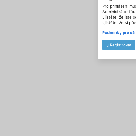
Pro přihlášení mu
Administrátor fór
ujistěte, že jste 
ujistěte, že si pře
Podmínky pro uží
Registrovat