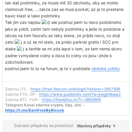
tak dali podminku, ze musis mit 20 obchodu, aby se mohlo
claimovat free, ....takze zas se musi pockat, az je to prestane
bavic klast si take podminky.
Tak jim zas napisu
ale postnul jsem tu neco podobneho
jako je yobit, zatim tam nebyly podminky a jede to podobne a
obcas na tom faucetu se taky stane, ze prijde neco, co stoji
zato
a uz se mi stalo, ze prislo parkrat gratis i SCC pro
stake
a tenhle se mi zda lepsi v tom, ze tam nema skoro
zadne vymyslene coiny a dava to coiny co jsou i jinde k
zobchodovani.
postnul jsem to tu na forum, je to v podstate
obdoba yobitu
Zdarma LTC -
https://free-litecoin.com/login?referer=2657306
Zdarma ETH, OP -
https://www.publish0x.com/?a=jneg04kawZ
Zdarma BTC, FUN -
https://freebitco.in/?r=3892665
Telegram Kanal zdarma crypto, tipy, atd. -
https://t.me/EarnFreeByRiccck
Zobrazit příspěvky za předchozí:
Všechny příspěvky