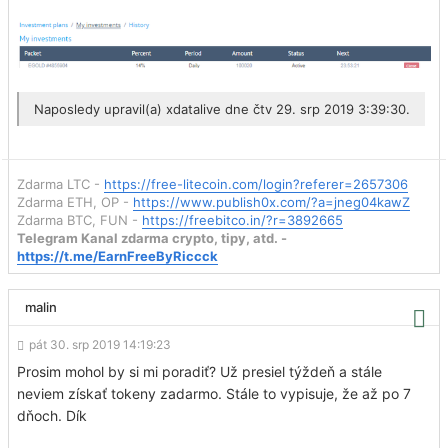
Naposledy upravil(a)
xdatalive
dne čtv 29. srp 2019 3:39:30.
Zdarma LTC -
https://free-litecoin.com/login?referer=2657306
Zdarma ETH, OP -
https://www.publish0x.com/?a=jneg04kawZ
Zdarma BTC, FUN -
https://freebitco.in/?r=3892665
Telegram Kanal zdarma crypto, tipy, atd. -
https://t.me/EarnFreeByRiccck
malin
pát 30. srp 2019 14:19:23
Prosim mohol by si mi poradiť? Už presiel týždeň a stále
neviem získať tokeny zadarmo. Stále to vypisuje, že až po 7
dňoch. Dík