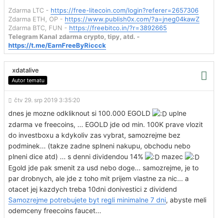
Zdarma LTC -
https://free-litecoin.com/login?referer=2657306
Zdarma ETH, OP -
https://www.publish0x.com/?a=jneg04kawZ
Zdarma BTC, FUN -
https://freebitco.in/?r=3892665
Telegram Kanal zdarma crypto, tipy, atd. -
https://t.me/EarnFreeByRiccck
xdatalive
Autor tematu
čtv 29. srp 2019 3:35:20
dnes je mozne odkliknout si 100.000 EGOLD
uplne
zdarma ve freecoins, ... EGOLD jde od min. 100K prave vlozit
do investboxu a kdykoliv zas vybrat, samozrejme bez
podminek... (takze zadne splneni nakupu, obchodu nebo
plneni dice atd) ... s denni dividendou 14%
mazec
Egold jde pak smenit za usd nebo doge... samozrejme, je to
par drobnych, ale jde z toho mit prijem vlastne za nic... a
otacet jej kazdych treba 10dni donivestici z dividend
Samozrejme potrebujete byt regli minimalne 7 dni
, abyste meli
odemceny freecoins faucet...