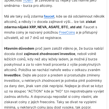
Společnost
YOBIT
je zavedená už nějaký čas hlavně jako
směnárna - burza pro altcoiny.
Má ale taky svůj zdarma
faucet
, kde se dá odclaimnout několik
altcoinů, a někdy i v docela zajímavé výši... lze tak
získat
zdarma nějaké XRP, NEVA, ASAFE, BTC, atd atd
. Faucet s
mnoha coiny je nazvaný položkou
FreeCoins
a je přístupný
uživaletli, až od 7 dnů od registrace.
Hlavním důvodem
proč jsem založil vlákno je, že burza nabízí
docela dost
zajímavé zhodnocení investice
, neboli volně
ležících coinů, kdy než aby ležely ladem, je možné jí burze
poskytnout a za to vám hradí procenta z výše poskytnutých
altcoinů. Položka se nachází nahoře webu v odkazu zvaném
InvestBox
. Dejte ale pozor a predem si prostudujte zmineny
investbox, u nekterych zhodnoceni je potreba plnit podminky
za dany den, jinak vam zisk nepripisi. Nejlepe je divat se kdyz
uz na sloupec "ACTION" kde je "NO" tzn nepotrebujete vyvijet
zadnou aktivitu. A doporucuju neposilat si coiny vlastni, ale
ziskavat coiny z jejich freecoins. Taky se divat na vyplatni
minima, u nekterych coinu jsou dost vysoke, tak pozor.