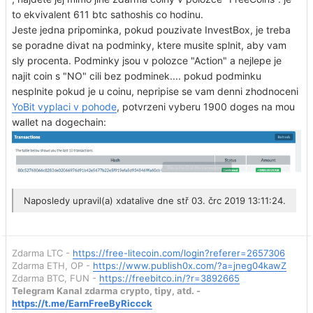
to ekvivalent 611 btc sathoshis co hodinu.
Jeste jedna pripominka, pokud pouzivate InvestBox, je treba
se poradne divat na podminky, ktere musite splnit, aby vam
sly procenta. Podminky jsou v polozce "Action" a nejlepe je
najit coin s "NO" cili bez podminek.... pokud podminku
nesplnite pokud je u coinu, nepripise se vam denni zhodnoceni
YoBit vyplaci v pohode
, potvrzeni vyberu 1900 doges na mou
wallet na dogechain:
Naposledy upravil(a)
xdatalive
dne stř 03. črc 2019 13:11:24.
Zdarma LTC -
https://free-litecoin.com/login?referer=2657306
Zdarma ETH, OP -
https://www.publish0x.com/?a=jneg04kawZ
Zdarma BTC, FUN -
https://freebitco.in/?r=3892665
Telegram Kanal zdarma crypto, tipy, atd. -
https://t.me/EarnFreeByRiccck