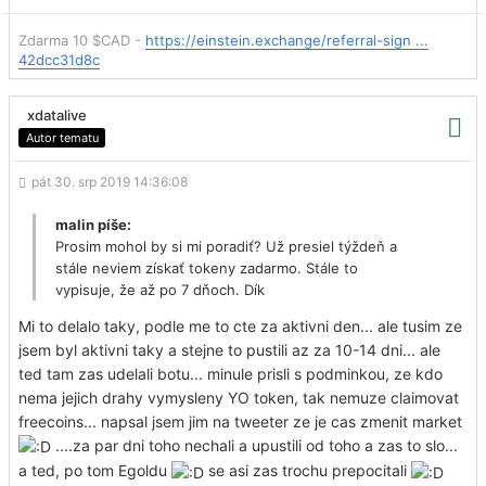
Zdarma 10 $CAD -
https://einstein.exchange/referral-sign ...
42dcc31d8c
xdatalive
Autor tematu
pát 30. srp 2019 14:36:08
malin píše:
Prosim mohol by si mi poradiť? Už presiel týždeň a
stále neviem získať tokeny zadarmo. Stále to
vypisuje, že až po 7 dňoch. Dík
Mi to delalo taky, podle me to cte za aktivni den... ale tusim ze
jsem byl aktivni taky a stejne to pustili az za 10-14 dni... ale
ted tam zas udelali botu... minule prisli s podminkou, ze kdo
nema jejich drahy vymysleny YO token, tak nemuze claimovat
freecoins... napsal jsem jim na tweeter ze je cas zmenit market
....za par dni toho nechali a upustili od toho a zas to slo...
a ted, po tom Egoldu
se asi zas trochu prepocitali