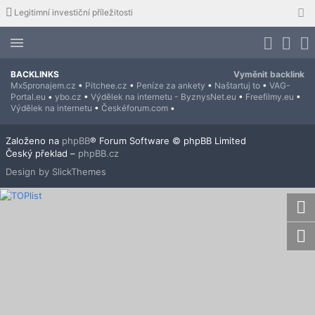
Legitimní investiční příležitosti
BACKLINKS
Vyměnit backlink
Mx5pronajem.cz
•
Pitchee.cz
•
Peníze za ankety
•
Naštartuj to
•
VAG-
Portal.eu
•
ybo.cz
•
Výdělek na internetu - ByznysNet.eu
•
Freefilmy.eu
•
Výdělek na internetu
•
Českéforum.com
•
Založeno na
phpBB
® Forum Software © phpBB Limited
Český překlad –
phpBB.cz
Design by SlickThemes