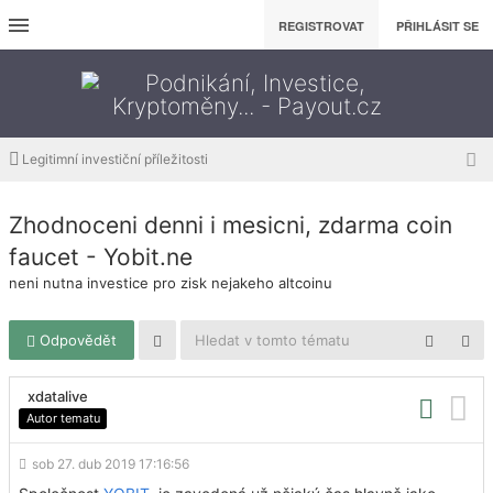
REGISTROVAT
PŘIHLÁSIT SE
Legitimní investiční příležitosti
Zhodnoceni denni i mesicni, zdarma coin
faucet - Yobit.ne
neni nutna investice pro zisk nejakeho altcoinu
Odpovědět
xdatalive
Autor tematu
sob 27. dub 2019 17:16:56