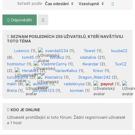
Seřadit podle
Čas odeslání
Vzestupně
Odpovědět
SEZNAM POSLEDNÍCH
255
UŽIVATELŮ, KTEŘÍ NAVŠTÍVILI
TOTO TÉMA
Lukeccc
(1),
svanda5234
(1),
Tewet
(1),
kuuba22
(8),
tom45
(1),
Windicz
(1),
xdatalive
(21),
holmishur
(1),
VladimirCerny
(1),
Kwandar
(2),
TuxCZ
(2),
Herakles
(2),
VaclavKallus
(1),
Kreur
(1),
turcelpatrik
(2),
Alastaircz
(1),
Dragon_Rider242
(2),
malin
(8),
asmorth
(1),
radekkrysa
(3),
payout
(1),
Breta
(1),
pitrysek123
(1),
korman
(1)
KDO JE ONLINE
Uživatelé prohlížející si toto fórum: Žádní registrovaní uživatelé
a 1 host