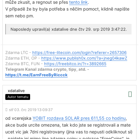
může zkusit, a regnout se přes
tento link
.
V případě že by byla potřeba s něčím pomoct, klidně napište
sem nebo pm.
Naposledy upravil(a)
xdatalive
dne čtv 29. srp 2019 3:47:22.
Zdarma LTC -
https://free-litecoin.com/login?referer=2657306
Zdarma ETH, OP -
https://www.publish0x.com/?a=jneg04kawZ
Zdarma BTC, FUN -
https://freebitco.in/?r=3892665
Telegram Kanal zdarma crypto, tipy, atd. -
https://t.me/EarnFreeByRiccck
xdatalive
Autor tematu
stř 03. črc 2019 13:09:37
od vcerejska
YOBIT rozdava SOLAR pres 611,55 co hodinu
,
akce bude urcite omezena, tak kdo jste se registrovali a mate
ucet vic jak 7dni registrovany (jina vas to nepusti odkliknout si)
, najdete jej mimo jine zdarma coiny v polozce "FreeCoins". je