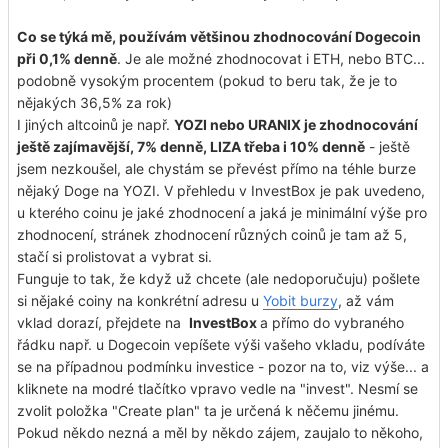
Co se týká mě, používám většinou zhodnocování Dogecoin
při 0,1% denně
. Je ale možné zhodnocovat i ETH, nebo BTC...
podobně vysokým procentem (pokud to beru tak, že je to
nějakých 36,5% za rok)
I jiných altcoinů je např.
YOZI nebo URANIX je zhodnocování
ještě zajímavější, 7% denně, LIZA třeba i 10% denně
- ještě
jsem nezkoušel, ale chystám se převést přímo na téhle burze
nějaký Doge na YOZI. V přehledu v InvestBox je pak uvedeno,
u kterého coinu je jaké zhodnocení a jaká je minimální výše pro
zhodnocení, stránek zhodnocení různých coinů je tam až 5,
stačí si prolistovat a vybrat si.
Funguje to tak, že když už chcete (ale nedoporučuju) pošlete
si nějaké coiny na konkrétní adresu u
Yobit burzy
, až vám
vklad dorazí, přejdete na
InvestBox
a přímo do vybraného
řádku např. u Dogecoin vepíšete výši vašeho vkladu, podíváte
se na případnou podmínku investice - pozor na to, viz výše... a
kliknete na modré tlačítko vpravo vedle na "invest". Nesmí se
zvolit položka "Create plan" ta je určená k něčemu jinému.
Pokud někdo nezná a měl by někdo zájem, zaujalo to někoho,