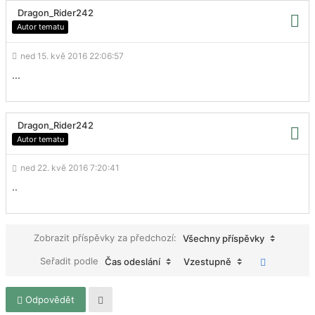
Dragon_Rider242
Autor tematu
ned 15. kvě 2016 22:06:57
...
Dragon_Rider242
Autor tematu
ned 22. kvě 2016 7:20:41
..
Zobrazit příspěvky za předchozí:
Všechny příspěvky
Seřadit podle
Čas odeslání
Vzestupně
Odpovědět