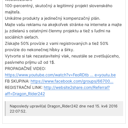
100-percentný, skutočný a legitimný projekt slovenského
majiteľa.
Unikátne produkty a jedinečný kompenzačný plán.
Majte vašu reklamu na akejkoľvek stránke na internete a majte
ju zdielanú s ostatnými členmy projektu a tiež s ľuďmi na
sociálních sieťach.
Získajte 50% provízie z vami registrovaných a tiež 50%
provízie do nekonečnej hĺbky a šírky.
Vytvorte si tak nezastavitelný vlak, neustále se zvetšujúceho,
pasívneho príjmu už od 1$.
PROPAGAČNÉ VIDEO:
https://www.youtube.com/watch?v=FeoRDtb ... e=youtu.be
FB SKUPINA:
https://www.facebook.com/groups/66700...
REGISTRAČNÍ LINK:
http://website2share.com/Referral?
aff=Dragon_Rider242
Naposledy upravil(a)
Dragon_Rider242
dne ned 15. kvě 2016
22:07:52.