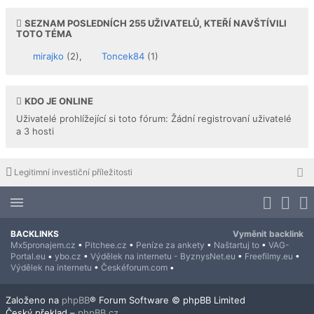
SEZNAM POSLEDNÍCH
255
UŽIVATELŮ, KTEŘÍ NAVŠTÍVILI
TOTO TÉMA
mirajko
(2),
Toncek84
(1)
KDO JE ONLINE
Uživatelé prohlížející si toto fórum: Žádní registrovaní uživatelé
a 3 hosti
Legitimní investiční příležitosti
BACKLINKS
Vyměnit backlink
Mx5pronajem.cz
•
Pitchee.cz
•
Peníze za ankety
•
Naštartuj to
•
VAG-
Portal.eu
•
ybo.cz
•
Výdělek na internetu - ByznysNet.eu
•
Freefilmy.eu
•
Výdělek na internetu
•
Českéforum.com
•
Založeno na
phpBB
® Forum Software © phpBB Limited
Český překlad –
phpBB.cz