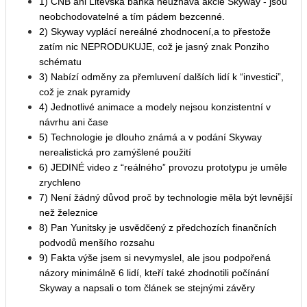
1) ČNB ani Litevská banka neuznává akcie Skyway - jsou
neobchodovatelné a tím pádem bezcenné.
2) Skyway vyplácí nereálné zhodnocení,a to přestože
zatím nic NEPRODUKUJE, což je jasný znak Ponziho
schématu
3) Nabízí odměny za přemluvení dalších lidí k “investici”,
což je znak pyramidy
4) Jednotlivé animace a modely nejsou konzistentní v
návrhu ani čase
5) Technologie je dlouho známá a v podání Skyway
nerealistická pro zamýšlené použití
6) JEDINÉ video z “reálného” provozu prototypu je uměle
zrychleno
7) Není žádný důvod proč by technologie měla být levnější
než železnice
8) Pan Yunitsky je usvědčený z předchozích finančních
podvodů menšího rozsahu
9) Fakta výše jsem si nevymyslel, ale jsou podpořená
názory minimálně 6 lidí, kteří také zhodnotili počínání
Skyway a napsali o tom článek se stejnými závěry