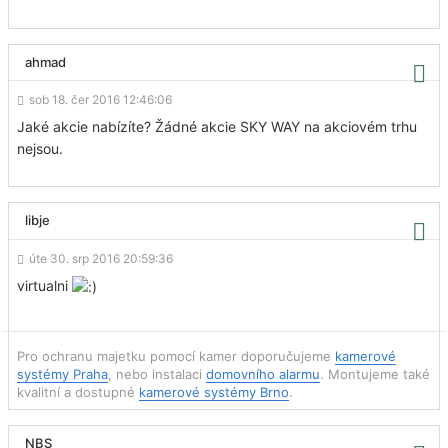
ahmad
sob 18. čer 2016 12:46:06
Jaké akcie nabízíte? Žádné akcie SKY WAY na akciovém trhu
nejsou.
libje
úte 30. srp 2016 20:59:36
virtualni
Pro ochranu majetku pomocí kamer doporučujeme
kamerové
systémy Praha
, nebo instalaci
domovního alarmu
. Montujeme také
kvalitní a dostupné
kamerové systémy Brno
.
NBS