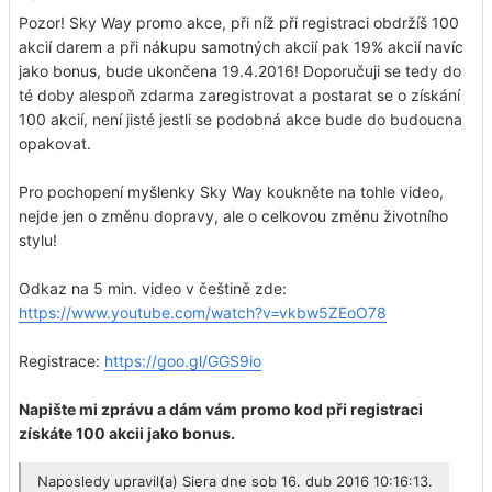
Pozor! Sky Way promo akce, při níž při registraci obdržíš 100
akcií darem a při nákupu samotných akcií pak 19% akcií navíc
jako bonus, bude ukončena 19.4.2016! Doporučuji se tedy do
té doby alespoň zdarma zaregistrovat a postarat se o získání
100 akcií, není jisté jestli se podobná akce bude do budoucna
opakovat.
Pro pochopení myšlenky Sky Way koukněte na tohle video,
nejde jen o změnu dopravy, ale o celkovou změnu životního
stylu!
Odkaz na 5 min. video v češtině zde:
https://www.youtube.com/watch?v=vkbw5ZEoO78
Registrace:
https://goo.gl/GGS9io
Napište mi zprávu a dám vám promo kod při registraci
získáte 100 akcii jako bonus.
Naposledy upravil(a)
Siera
dne sob 16. dub 2016 10:16:13.