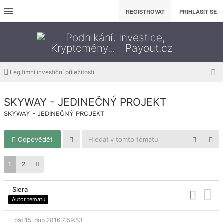
REGISTROVAT
PŘIHLÁSIT SE
Legitimní investiční příležitosti
SKYWAY - JEDINEČNÝ PROJEKT
SKYWAY - JEDINEČNÝ PROJEKT
Odpovědět
1
2
Siera
Autor tematu
pát 15. dub 2016 7:59:53