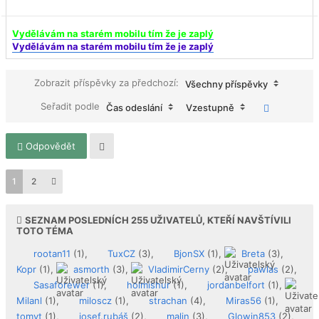
Vydělávám na starém mobilu tím že je zaplý
Vydělávám na starém mobilu tím že je zaplý
Zobrazit příspěvky za předchozí:
Všechny příspěvky
Seřadit podle
Čas odeslání
Vzestupně
Odpovědět
1
2
SEZNAM POSLEDNÍCH
255
UŽIVATELŮ, KTEŘÍ NAVŠTÍVILI
TOTO TÉMA
rootan11
(1),
TuxCZ
(3),
BjonSX
(1),
Breta
(3),
Kopr
(1),
asmorth
(3),
VladimirCerny
(2),
pawlas
(2),
Sasaforewer
(1),
holmishur
(1),
jordanbelfort
(1),
Milanl
(1),
miloscz
(1),
strachan
(4),
Miras56
(1),
tomyt
(1),
josef.rubáš
(2),
malin
(3),
Glowin853
(2),