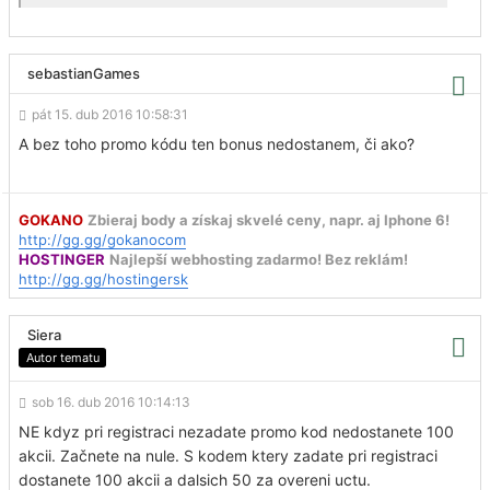
sebastianGames
pát 15. dub 2016 10:58:31
A bez toho promo kódu ten bonus nedostanem, či ako?
GOKANO
Zbieraj body a získaj skvelé ceny, napr. aj Iphone 6!
http://gg.gg/gokanocom
HOSTINGER
Najlepší webhosting zadarmo! Bez reklám!
http://gg.gg/hostingersk
Siera
Autor tematu
sob 16. dub 2016 10:14:13
NE kdyz pri registraci nezadate promo kod nedostanete 100
akcii. Začnete na nule. S kodem ktery zadate pri registraci
dostanete 100 akcii a dalsich 50 za overeni uctu.