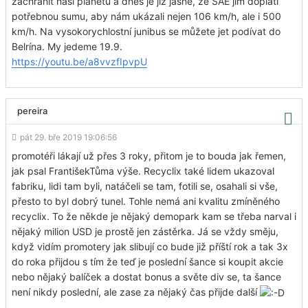
zachránit naší planetu a dnes je již jasné, že SAE jim doplatí
potřebnou sumu, aby nám ukázali nejen 106 km/h, ale i 500
km/h. Na vysokorychlostní junibus se můžete jet podívat do
Belrína. My jedeme 19.9.
https://youtu.be/a8vvzfIpvpU
pereira
pát 29. bře 2019 19:06:56
promotéři lákají už přes 3 roky, přitom je to bouda jak řemen,
jak psal FrantišekTůma výše. Recyclix také lidem ukazoval
fabriku, lidi tam byli, natáčeli se tam, fotili se, osahali si vše,
přesto to byl dobrý tunel. Tohle nemá ani kvalitu zmíněného
recyclix. To že někde je nějaký demopark kam se třeba narval i
nějaký milion USD je prostě jen zástěrka. Já se vždy směju,
když vidím promotery jak slibují co bude již příští rok a tak 3x
do roka přijdou s tím že teď je poslední šance si koupit akcie
nebo nějaký balíček a dostat bonus a světe div se, ta šance
není nikdy poslední, ale zase za nějaký čas přijde další