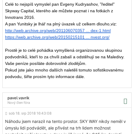
Celé to nejspíš vymyslel pan Evgeny Kudryashov, "ředitel"
Skyway Capital, kterého ale můžete poznat i na fotkách z
Innotrans 2016.
A pan Yunitsky je lhář na plný úvazek už celkem dlouho,viz:
http://web.archive.org/web/201106070357 ... dex-1.html
https://web.archive.org/web/20150215101 ... nvest.org/
Prostě je to celé pohádka vymyšlená organizovanou skupinou
podvodníků, kteří to za chvíli zabalí a odstěhují se na Maledivy.
Vaše peníze posíláte dobrovolně zlodějům.
Pokud jste jako mnoho dalších naletěli tomuto sofistikovanému
podvodu, šiřte prosím tyto informace dále.
pavel.vavrik
Nový člen fóra
sob 18. srp 2018 16:43:08
Náhodu jsem narazil na tento prostor. SKY WAY nikdy neměl v
úmyslu lidi podvádět, ale přivést na trh lidem možnost