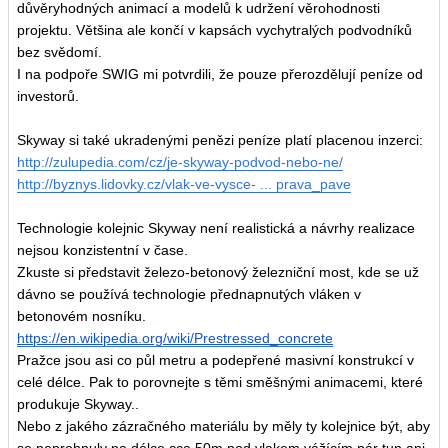
důvěryhodných animací a modelů k udržení věrohodnosti
projektu. Většina ale končí v kapsách vychytralých podvodníků
bez svědomí.
I na podpoře SWIG mi potvrdili, že pouze přerozdělují peníze od
investorů.
Skyway si také ukradenými penězi peníze platí placenou inzerci:
http://zulupedia.com/cz/je-skyway-podvod-nebo-ne/
http://byznys.lidovky.cz/vlak-ve-vysce- ... prava_pave
Technologie kolejnic Skyway není realistická a návrhy realizace
nejsou konzistentní v čase.
Zkuste si představit železo-betonový železniční most, kde se už
dávno se používá technologie přednapnutých vláken v
betonovém nosníku.
https://en.wikipedia.org/wiki/Prestressed_concrete
Pražce jsou asi co půl metru a podepřené masivní konstrukcí v
celé délce. Pak to porovnejte s těmi směšnými animacemi, které
produkuje Skyway..
Nebo z jakého zázračného materiálu by měly ty kolejnice být, aby