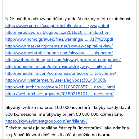
Níže uvádím odkazy na důkazy a další názory o této skutečnosti:
https://www.cnb.cz/cs/spotrebitel/ochra ... kyway.html
http://miroslavoros.blogspot.cz/2016/10 ... midou.html
http://www.hcmc.gr/aweb/files/warnings/ ... 017%29.pdf
http://www.marketingxtreme.net/skyway-capital-review/
http://www.webtrafficlounge.com/skyway- ... -big-scam/
http://webmarketsupport.com/skyway-group-of-companies/
http://behindmlm.com/mlm-reviews/skyway ... aily-rois/
http://behindmlm.com/companies/onecoin/ ... zi-scheme/
http://www.liveinternet.ru/users/agr/post391434008/
http://web.archive.org/web/201106070357 ... dex-1.html
https://web.archive.org/web/20150215101 ... nvest.org/
Skyway tvrdí že má přes 100 000 investorů - kdyby každý dával
500 kč/měsíčně, má Skyway příjem 50 000 000 kč/měsíčně.
https://skywayinvestgroup.com/en/klientyi/
Z těchto peněz je posílána část zpět “investorům” jako odměna
za přesvědčování dalších lidí a část použita na tvorbu