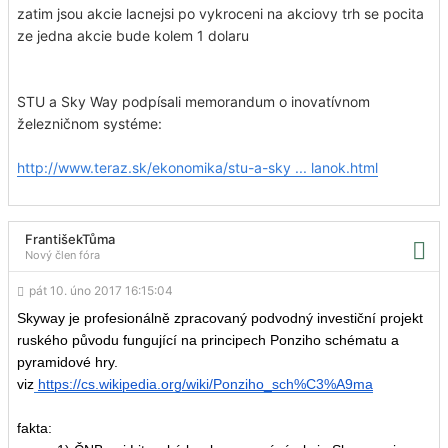
zatim jsou akcie lacnejsi po vykroceni na akciovy trh se pocita
ze jedna akcie bude kolem 1 dolaru
STU a Sky Way podpísali memorandum o inovatívnom
železničnom systéme:
http://www.teraz.sk/ekonomika/stu-a-sky ... lanok.html
FrantišekTůma
Nový člen fóra
pát 10. úno 2017 16:15:04
Skyway je profesionálně zpracovaný podvodný investiční projekt
ruského původu fungující na principech Ponziho schématu a
pyramidové hry.
viz
https://cs.wikipedia.org/wiki/Ponziho_sch%C3%A9ma
fakta: