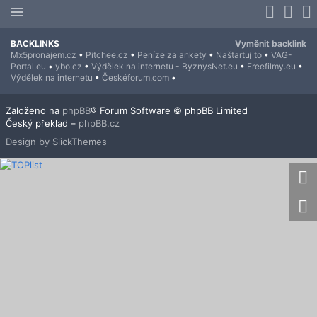
BACKLINKS
Vyměnit backlink
Mx5pronajem.cz
•
Pitchee.cz
•
Peníze za ankety
•
Naštartuj to
•
VAG-
Portal.eu
•
ybo.cz
•
Výdělek na internetu - ByznysNet.eu
•
Freefilmy.eu
•
Výdělek na internetu
•
Českéforum.com
•
Založeno na
phpBB
® Forum Software © phpBB Limited
Český překlad –
phpBB.cz
Design by SlickThemes