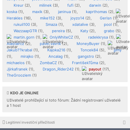
Kreur
(2),
milinek
(3),
fufi
(2),
darwin
(2),
koska
(1),
maxik
(3),
janinua
(1),
kaprthomas
(2),
Herakles
(16),
mike152
(3),
joyzo14
(2),
Gerisn
(1),
rukuil100
(3),
Smaza
(1),
xdatalive
(3),
pool
(1),
WazzaapGTR
(1),
pereira
(5),
Katy
(2),
grabo
(5),
martin.gorn
(1),
OnlyWhiteCZ
(1),
radekkrysa
(1),
Alastaircz
(2),
pavel.vavrik
(2),
MoneyBuyer
(1),
Jakub??krabal
(1),
Kajoka216
(1),
Toncek84
(5),
jjimy
(1),
mirajko
(1),
Ancalag
(1),
gangstro
(2),
michaelos
(1),
ZombaCZ
(1),
FrantišekTůma
(2),
Jjirkafranek
(1),
Dragon_Rider242
(1),
payout
(17),
TheGrooziem
(1)
KDO JE ONLINE
Uživatelé prohlížející si toto fórum: Žádní registrovaní uživatelé
a 1 host
Legitimní investiční příležitosti