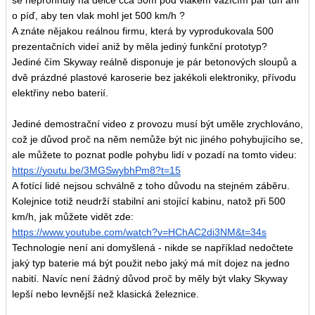
se neprohnuly na délce cca 50m pod vlakem vážícím pár tun ani
o píď, aby ten vlak mohl jet 500 km/h ?
A znáte nějakou reálnou firmu, která by vyprodukovala 500
prezentačních videí aniž by měla jediný funkční prototyp?
Jediné čím Skyway reálně disponuje je pár betonových sloupů a
dvě prázdné plastové karoserie bez jakékoli elektroniky, přívodu
elektřiny nebo baterií.
Jediné demostrační video z provozu musí být uměle zrychlováno,
což je důvod proč na něm nemůže být nic jiného pohybujícího se,
ale můžete to poznat podle pohybu lidí v pozadí na tomto videu:
https://youtu.be/3MGSwybhPm8?t=15
A fotící lidé nejsou schválně z toho důvodu na stejném záběru.
Kolejnice totiž neudrží stabilní ani stojící kabinu, natož při 500
km/h, jak můžete vidět zde:
https://www.youtube.com/watch?v=HChAC2di3NM&t=34s
Technologie není ani domyšlená - nikde se například nedočtete
jaký typ baterie má být použit nebo jaký má mít dojez na jedno
nabití. Navíc není žádný důvod proč by měly být vlaky Skyway
lepší nebo levnější než klasická železnice.