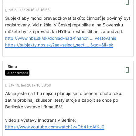
stř 21. zář 2016 13:16:55
Subjekt aby mohol prevádzkovať takúto činnosť je povinný byť
registrovaný. Viď nižšie. V Českej republike aj na Slovensku
môžete byť za prevádzku HYIPu trestne stíhaní za podvod.
http://www.nbs.sk/sk/dohlad-nad-financn ... vestovanie
https://subjekty.nbs.sk/?aa=select_sect ... &qq=&ll=sk
Siera
Autor tematu
čtv 19. led 2017 16:38:59
Akcie jeste na trhu nejsou planuje se to behem tohoto roku.
zatim probihaji zkusebni testy stroje a zapojit se chce po
Berlinske vystave i firma IBM.
video z výstavy Innotrans v Berlíně:
https://www.youtube.com/watch?v=Ob41toAfKJ0