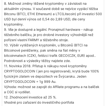
8. Možnost změny těžené kryptoměny v závislosti na
aktuálním výnosu. V současné době se nejvíce vyplácí těžba
Bitconu (BTC), ETH( Ethereum) a LTC(Litecoin) při investici 500
USD byl denní výnos od 0,54 do 2,89 USD, dle ceny
kryptoměny.
9. Vše je dostupné a legální. Pronajmutí hardware - nákup
těžebního balíčku, je pro drobné investory výhodnější než
pořízení vlastní FARMY a těžebního stroje.
10. Výběr vytěžených kryptoměn, u Bitcoinů (BTC) na
Bitcoinové peněženky, pak směna na fiat měny v
bitcoinmatech (CZK), řetězci trafik GECO(CZK, EUR) apod..
Podrobnosti a výsledky těžby najdete zde.
11. Novinka 2018. Přístup k nákupu nové kryptoměny
CRYPTOGOLDCOIN ( jen pro registrované), krytá bude 100%
fyzickým zlatem ve depozitech ve Švýcarsku. Jeden
CRYPTOGOLDCOIN = 1g 999 Au.
Výhoda: možnost se zapojit do Affilate programu a na balíček
a CGC si vydělat.
12. Zhodnocení investice až 25 %.
Vhodné pro zařazení do investičního portfolia