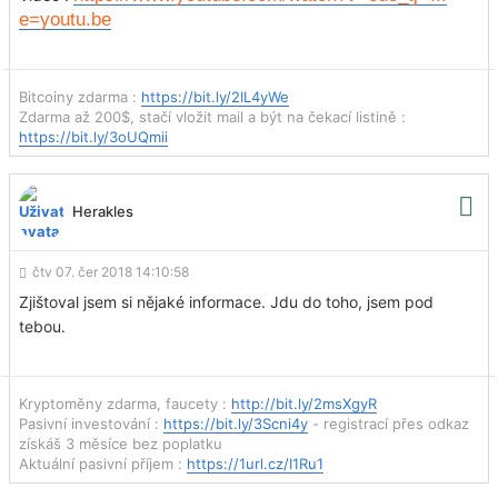
e=youtu.be
Bitcoiny zdarma :
https://bit.ly/2IL4yWe
Zdarma až 200$, stačí vložit mail a být na čekací listině :
https://bit.ly/3oUQmii
Herakles
čtv 07. čer 2018 14:10:58
Zjištoval jsem si nějaké informace. Jdu do toho, jsem pod
tebou.
Kryptoměny zdarma, faucety :
http://bit.ly/2msXgyR
Pasivní investování :
https://bit.ly/3Scni4y
- registrací přes odkaz
získáš 3 měsíce bez poplatku
Aktuální pasivní příjem :
https://1url.cz/I1Ru1