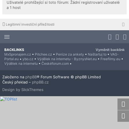
Uživatelé prohlížející si toto fórum: Žádní registrovaní uživatelé
a 1 host
Legitimní investiční příležitosti
BACKLINKS
Vyměnit backlink
Mx5pronajem.cz
•
Pitchee.cz
•
Peníze za ankety
•
Naštartuj to
•
VAG-
Portal.eu
•
ybo.cz
•
Výdělek na internetu - ByznysNet.eu
•
Freefilmy.eu
•
Výdělek na internetu
•
Českéforum.com
•
Založeno na
phpBB
® Forum Software © phpBB Limited
Český překlad –
phpBB.cz
Design by SlickThemes