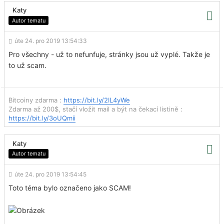
Katy
Autor tematu
úte 24. pro 2019 13:54:33
Pro všechny - už to nefunfuje, stránky jsou už vyplé. Takže je
to už scam.
Bitcoiny zdarma :
https://bit.ly/2IL4yWe
Zdarma až 200$, stačí vložit mail a být na čekací listině :
https://bit.ly/3oUQmii
Katy
Autor tematu
úte 24. pro 2019 13:54:45
Toto téma bylo označeno jako SCAM!