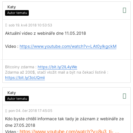
Katy
Autor tematu
sob 19. kvě 2018 10:53:53
Aktuální video z webináře dne 11.05.2018
Video :
https://www.youtube.com/watch?v=LAt0ylkgckM
Bitcoiny zdarma :
https://bit.ly/2IL4yWe
Zdarma až 200$, stačí vložit mail a být na čekací listině :
https://bit.ly/3oUQmii
Katy
Autor tematu
pon 04. čer 2018 17:45:05
Kdo byste chtěli informace tak tady je záznam z webináře ze
dne 27.05.2018
https://www.youtube.com/watch?v=8u3_tj- ...
Video :