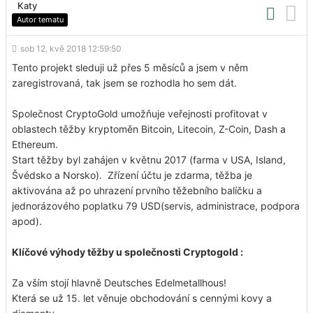
Katy
Autor tematu
sob 12. kvě 2018 12:59:50
Tento projekt sleduji už přes 5 měsíců a jsem v něm
zaregistrovaná, tak jsem se rozhodla ho sem dát.
Společnost CryptoGold umožňuje veřejnosti profitovat v
oblastech těžby kryptoměn Bitcoin, Litecoin, Z-Coin, Dash a
Ethereum.
Start těžby byl zahájen v květnu 2017 (farma v USA, Island,
Švédsko a Norsko).
Zřízení účtu je zdarma, těžba je
aktivována až po uhrazení prvního těžebního balíčku a
jednorázového poplatku 79 USD(servis, administrace, podpora
apod).
Klíčové výhody těžby u společnosti Cryptogold :
Za vším stojí hlavně Deutsches Edelmetallhous!
Která se už 15. let věnuje obchodování s cennými kovy a