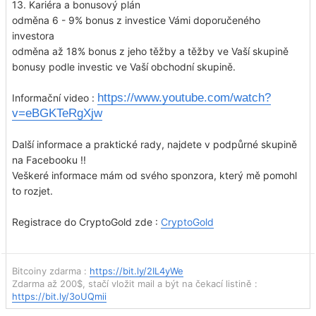
13. Kariéra a bonusový plán
odměna 6 - 9% bonus z investice Vámi doporučeného
investora
odměna až 18% bonus z jeho těžby a těžby ve Vaší skupině
bonusy podle investic ve Vaší obchodní skupině.
https://www.youtube.com/watch?
Informační video :
v=eBGKTeRgXjw
Další informace a praktické rady, najdete v podpůrné skupině
na Facebooku !!
Veškeré informace mám od svého sponzora, který mě pomohl
to rozjet.
Registrace do CryptoGold zde :
CryptoGold
Bitcoiny zdarma :
https://bit.ly/2IL4yWe
Zdarma až 200$, stačí vložit mail a být na čekací listině :
https://bit.ly/3oUQmii