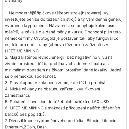
diamanty.
1. Nejmodernější špičkové těžební stroje(hardware). Vy
investujete peníze do těžebních strojů a ty Vám denně generují
vybranou kryptoměnu. Návratnost se pohybuje kolem osmi
měsíců, je závislá dle dané měny a kurzu. Obchodní plán této
německé firmy Cryptogold je postaven tak, aby fungoval co
nejdéle pro obě strany (obnova těžebních zařízení) tzv.
LIFETIME MINING.
2. Mají zajištěnou levnou energii, bez negativního vlivu na
životní prostředí, těžba probíhá v chladném klimatu a s
minimálním dopadem na životní prostředí dané lokality. Jedná
se o německou společnost.
3. Právní opora v zákonech země, kde těžba probíhá.
4. Nízké náklady na obsluhu zařízení, kvalifikovaní
zaměstnanci.
5. Počáteční investice do těžebních balíčků od 50 USD.
6. LIFETIME MINING s možností přikoupení dalších těžebních
balíčků bez poplatků.
7. Diverzifikace kryptoměnového portfolia , Bitcoin, Litecoin,
Ethereum,ZCoin, Dash.