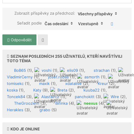
Zobrazit příspěvky za předchozí:
Všechny příspěvky
Seřadit podle
Čas odeslání
Vzestupně
Odpovědět
SEZNAM POSLEDNÍCH
255
UŽIVATELŮ, KTEŘÍ NAVŠTÍVILI
TOTO TÉMA
BoB65
(1),
voshi
(1),
elis09
(1),
strachan
(1),
VladimirCerny
(1),
josef.rubáš
(1),
asmorth
(1),
tomisekc
(1),
maxik
(1),
xdatalive
(2),
Kreur
(2),
koska
(1),
Katy
(9),
Breta
(2),
kuuba22
(1),
Toncek84
(3),
Alastaircz
(1),
panchokitt
(3),
Wire
(2),
TheGrooziem
(3),
Bifinka
(4),
neexus
(4),
Herakles
(3),
grabo
(5)
KDO JE ONLINE