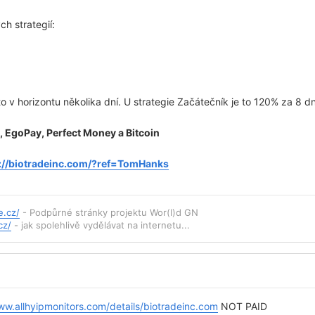
h strategií:
o v horizontu několika dní. U strategie Začátečník je to 120% za 8 dn
 EgoPay, Perfect Money a Bitcoin
://biotradeinc.com/?ref=TomHanks
e.cz/
- Podpůrné stránky projektu Wor(l)d GN
cz/
- jak spolehlivě vydělávat na internetu...
ww.allhyipmonitors.com/details/biotradeinc.com
NOT PAID