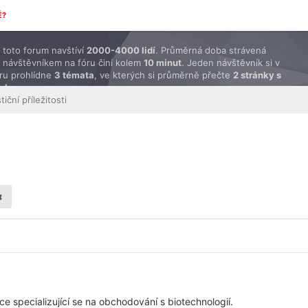
É?
toto forum navštíví
2000-4000 lidí
. Průměrná doba strávená
 návštěvníkem na fóru činí kolem
10 minut
. Jeden návštěvník si v
ru prohlídne
3 témata
, ve kterých si průměrně přečte
2 stránky s
ěvky
.
tiční příležitosti
uce specializující se na obchodování s biotechnologií.