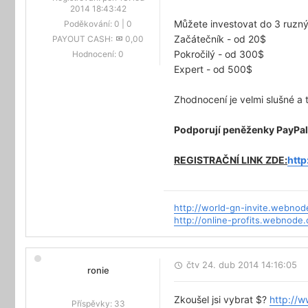
2014 18:43:42
Můžete investovat do 3 ruznýc
Poděkování:
0
|
0
Začátečník - od 20$
PAYOUT CASH:
0,00
Pokročilý - od 300$
Hodnocení:
0
Expert - od 500$
Zhodnocení je velmi slušné a t
Podporují peněženky PayPal,
REGISTRAČNÍ LINK ZDE:
http
http://world-gn-invite.webnod
http://online-profits.webnode.
čtv 24. dub 2014 14:16:05
ronie
Zkoušel jsi vybrat $?
http://w
Příspěvky:
33