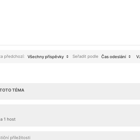
za předchozí:
Seřadit podle
Všechny příspěvky
Čas odeslání
V
I TOTO TÉMA
 a 1 host
tiční příležitosti