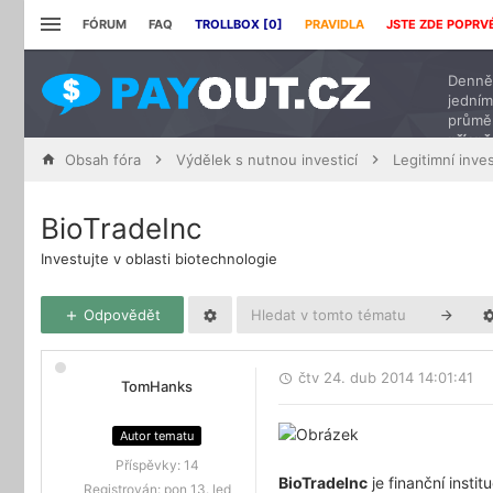
FÓRUM
FAQ
TROLLBOX [
0
]
PRAVIDLA
JSTE ZDE POPRV
Denně 
jedním
průmě
přísp
Obsah fóra
Výdělek s nutnou investicí
Legitimní inves
BioTradeInc
Investujte v oblasti biotechnologie
Odpovědět
čtv 24. dub 2014 14:01:41
TomHanks
Autor tematu
Příspěvky:
14
BioTradeInc
je finanční instit
Registrován:
pon 13. led