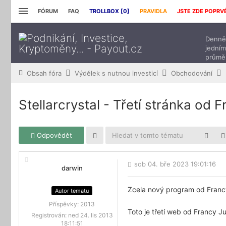
FÓRUM
FAQ
TROLLBOX [
0
]
PRAVIDLA
JSTE ZDE POPRV
Denně 
jedním
průmě
přísp
Obsah fóra
Výdělek s nutnou investicí
Obchodování
Stellarcrystal - Třetí stránka od 
Odpovědět
sob 04. bře 2023 19:01:16
darwin
Zcela nový program od Franc
Autor tematu
Příspěvky:
2013
Toto je třetí web od Francy J
Registrován:
ned 24. lis 2013
18:11:51