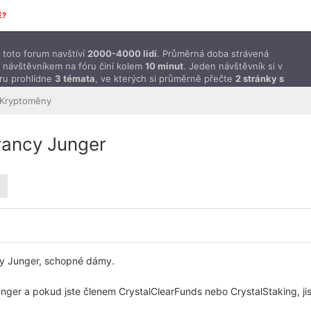
É?
toto forum navštíví
2000-4000 lidí
. Průměrná doba strávená
 návštěvníkem na fóru činí kolem
10 minut
. Jeden návštěvník si v
ru prohlídne
3 témata
, ve kterých si průměrně přečte
2 stránky s
ěvky
.
Kryptoměny
Francy Junger
y Junger, schopné dámy.
unger a pokud jste členem CrystalClearFunds nebo CrystalStaking, jist