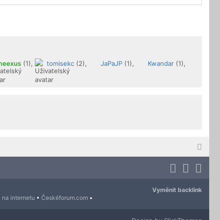
neexus
(1),
tomisekc
(2),
JaPaJP
(1),
Kwandar
(1),
Vyměnit backlink
 na internetu
•
Českéforum.com
•