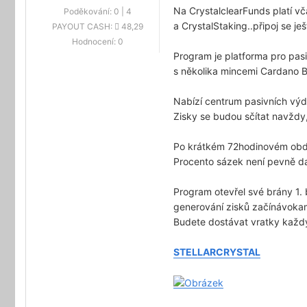
Na CrystalclearFunds platí vča
Poděkování:
0
|
4
a CrystalStaking..připoj se je
PAYOUT CASH:
48,29
Hodnocení:
0
Program je platforma pro pasi
s několika mincemi Cardano B
Nabízí centrum pasivních výd
Zisky se budou sčítat navždy
Po krátkém 72hodinovém obdo
Procento sázek není pevně d
Program otevřel své brány 1.
generování zisků začínávoka
Budete dostávat vratky každ
STELLARCRYSTAL