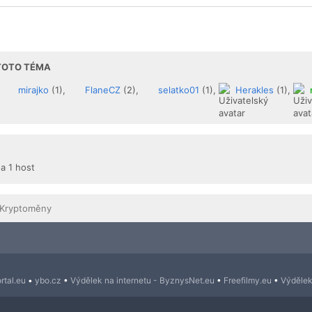
 TOTO TÉMA
,
mirajko
(1),
FlaneCZ
(2),
selatko01
(1),
Herakles
(1),
 a 1 host
Kryptoměny
rtal.eu
•
ybo.cz
•
Výdělek na internetu - ByznysNet.eu
•
Freefilmy.eu
•
Výdělek