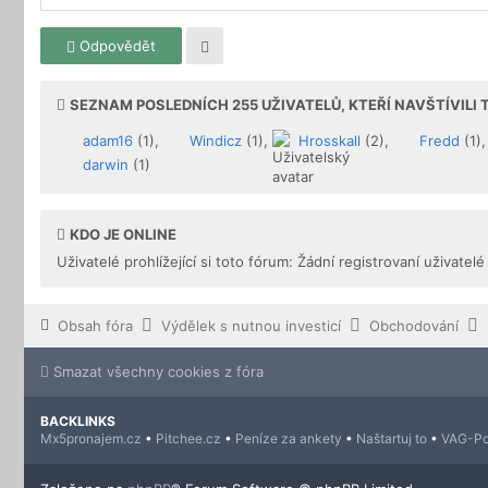
Odpovědět
SEZNAM POSLEDNÍCH
255
UŽIVATELŮ, KTEŘÍ NAVŠTÍVILI
adam16
(1),
Windicz
(1),
Hrosskall
(2),
Fredd
(1)
darwin
(1)
KDO JE ONLINE
Uživatelé prohlížející si toto fórum: Žádní registrovaní uživatelé
Obsah fóra
Výdělek s nutnou investicí
Obchodování
Smazat všechny cookies z fóra
BACKLINKS
Mx5pronajem.cz
•
Pitchee.cz
•
Peníze za ankety
•
Naštartuj to
•
VAG-Po