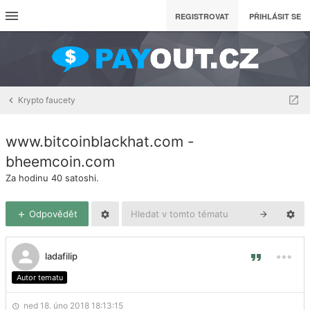
REGISTROVAT
PŘIHLÁSIT SE
Krypto faucety
www.bitcoinblackhat.com -
bheemcoin.com
Za hodinu 40 satoshi.
Odpovědět
ladafilip
Autor tematu
ned 18. úno 2018 18:13:15