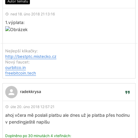
Autor tematu
ned 18. úno 2018 21:13:16
1.výplata:
Nejlepší klikačky:
http://bestptc.mistecko.cz
Nový faucet:
ourbitco.in
freebitcoin.tech
radekkrysa
úte 20. úno 2018 12:57:21
ahoj včera mě poslali platbu ale dnes už je platba přes hodinu
v pendingještě napíšu
Doplněno po 30 minutách 4 vteřinách: