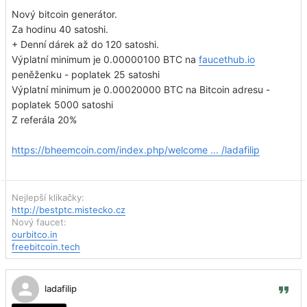
Nový bitcoin generátor.
Za hodinu 40 satoshi.
+ Denní dárek až do 120 satoshi.
Výplatní minimum je 0.00000100 BTC na
faucethub.io
peněženku - poplatek 25 satoshi
Výplatní minimum je 0.00020000 BTC na Bitcoin adresu -
poplatek 5000 satoshi
Z referála 20%
https://bheemcoin.com/index.php/welcome ... /ladafilip
Nejlepší klikačky:
http://bestptc.mistecko.cz
Nový faucet:
ourbitco.in
freebitcoin.tech
ladafilip