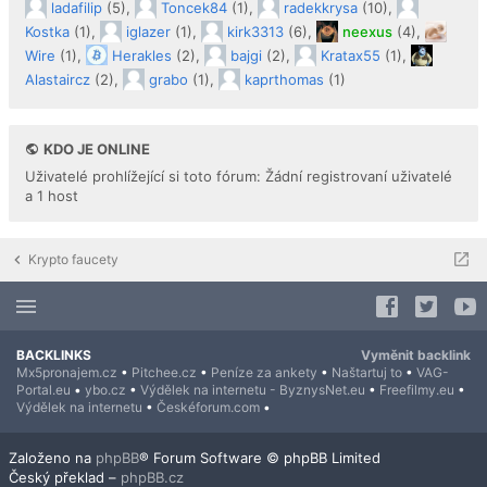
ladafilip
(5),
Toncek84
(1),
radekkrysa
(10),
Kostka
(1),
iglazer
(1),
kirk3313
(6),
neexus
(4),
Wire
(1),
Herakles
(2),
bajgi
(2),
Kratax55
(1),
Alastaircz
(2),
grabo
(1),
kaprthomas
(1)
KDO JE ONLINE
Uživatelé prohlížející si toto fórum: Žádní registrovaní uživatelé
a 1 host
Krypto faucety
BACKLINKS
Vyměnit backlink
Mx5pronajem.cz
•
Pitchee.cz
•
Peníze za ankety
•
Naštartuj to
•
VAG-
Portal.eu
•
ybo.cz
•
Výdělek na internetu - ByznysNet.eu
•
Freefilmy.eu
•
Výdělek na internetu
•
Českéforum.com
•
Založeno na
phpBB
® Forum Software © phpBB Limited
Český překlad –
phpBB.cz