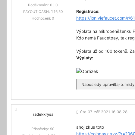
Poděkování:
0
|
0
Registrace:
PAYOUT CASH:
16,50
https://lon.viefaucet.com/
Hodnocení:
0
Výplata na mikropeněženku F
Kdo nemá Faucetpay, tak reg
Výplata už od 100 tokenů. Za
Výplaty:
Naposledy upravil(a)
x.misty
úte 07. zář 2021 16:08:28
radekkrysa
ahoj zkus toto
Příspěvky:
90
https://coinpayz.xyz/?r=206