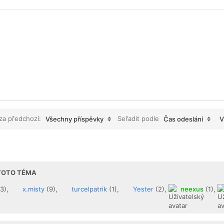
 za předchozí:
Seřadit podle
Všechny příspěvky
Čas odeslání
V
 TOTO TÉMA
3),
x.misty
(9),
turcelpatrik
(1),
Yester
(2),
neexus
(1),