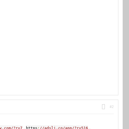
#2
.
.
y.com/?r=7
https
:
//adsli.co/app/?r=516