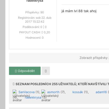
radekkrysa
já mám lvl 88 tak ahoj
Příspěvky:
90
Registrován:
sob 22. dub
2017 15:22:42
Poděkování:
0
|
0
PAYOUT CASH:
0,20
Hodnocení:
0
Zobrazit příspěvky
Odpovědět
SEZNAM POSLEDNÍCH
255
UŽIVATELŮ, KTEŘÍ NAVŠTÍVILI
SanVacova
(1),
asmorth
(7),
kossák
(1),
adam16
(
(4),
radekkrysa
(5)