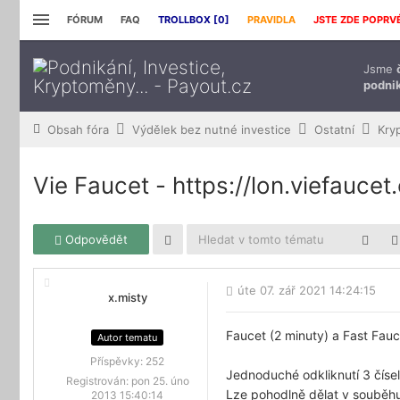
FÓRUM
FAQ
TROLLBOX [
0
]
PRAVIDLA
JSTE ZDE POPRV
Jsme
podnik
Obsah fóra
Výdělek bez nutné investice
Ostatní
Kry
Vie Faucet - https://lon.viefauce
Odpovědět
úte 07. zář 2021 14:24:15
x.misty
Faucet (2 minuty) a Fast Fauc
Autor tematu
Příspěvky:
252
Jednoduché odkliknutí 3 čísel
Registrován:
pon 25. úno
Lze pohodlně dělat v souběhu 
2013 15:40:14