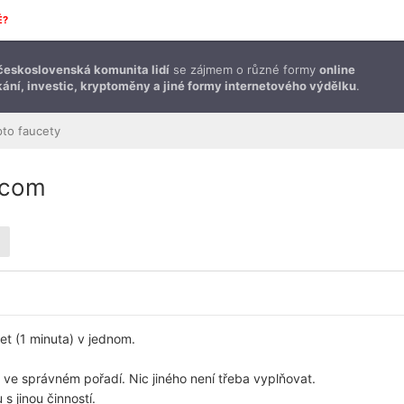
É?
československá komunita lidí
se zájmem o různé formy
online
ání, investic, kryptoměny a jiné formy internetového výdělku
.
pto faucety
t.com
et (1 minuta) v jednom.
 ve správném pořadí. Nic jiného není třeba vyplňovat.
s jinou činností.