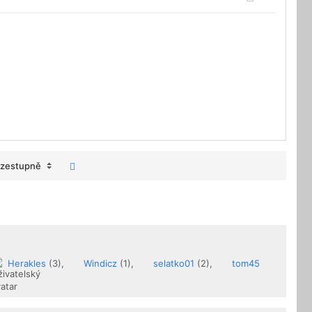
zestupně
Herakles
(3),
Windicz
(1),
selatko01
(2),
tom45