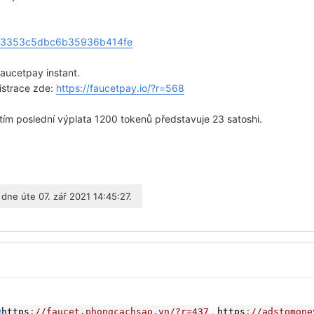
r/613353c5dbc6b35936b414fe
aucetpay instant.
istrace zde:
https://faucetpay.io/?r=568
tím poslední výplata 1200 tokenů představuje 23 satoshi.
dne úte 07. zář 2021 14:45:27.
0
.
https
:
//faucet.phongcachsao.vn/?r=437
https
:
//adstomone