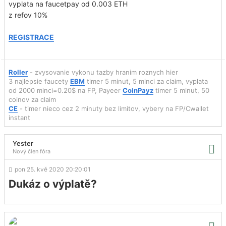
vyplata na faucetpay od 0.003 ETH
z refov 10%
REGISTRACE
Roller
- zvysovanie vykonu tazby hranim roznych hier
3 najlepsie faucety
EBM
timer 5 minut, 5 minci za claim, vyplata
od 2000 minci=0.20$ na FP, Payeer
CoinPayz
timer 5 minut, 50
coinov za claim
CE
- timer nieco cez 2 minuty bez limitov, vybery na FP/Cwallet
instant
Yester
Nový člen fóra
pon 25. kvě 2020 20:20:01
Dukáz o výplatě?