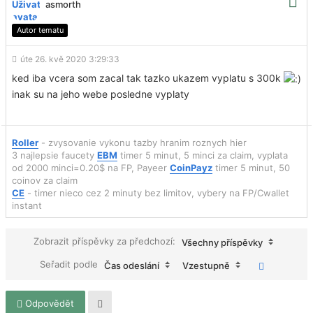
asmorth
Autor tematu
úte 26. kvě 2020 3:29:33
ked iba vcera som zacal tak tazko ukazem vyplatu s 300k
inak su na jeho webe posledne vyplaty
Roller
- zvysovanie vykonu tazby hranim roznych hier
3 najlepsie faucety
EBM
timer 5 minut, 5 minci za claim, vyplata
od 2000 minci=0.20$ na FP, Payeer
CoinPayz
timer 5 minut, 50
coinov za claim
CE
- timer nieco cez 2 minuty bez limitov, vybery na FP/Cwallet
instant
Zobrazit příspěvky za předchozí:
Všechny příspěvky
Seřadit podle
Čas odeslání
Vzestupně
Odpovědět