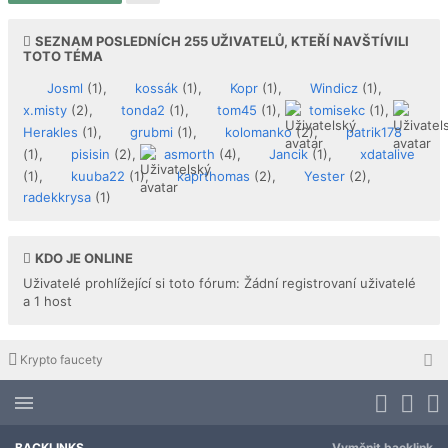
SEZNAM POSLEDNÍCH
255
UŽIVATELŮ, KTEŘÍ NAVŠTÍVILI
TOTO TÉMA
Josml
(1),
kossák
(1),
Kopr
(1),
Windicz
(1),
x.misty
(2),
tonda2
(1),
tom45
(1),
tomisekc
(1),
Herakles
(1),
grubmi
(1),
kolomanko
(2),
patrik178
(1),
pisisin
(2),
asmorth
(4),
Jancik
(1),
xdatalive
(1),
kuuba22
(1),
kaprthomas
(2),
Yester
(2),
radekkrysa
(1)
KDO JE ONLINE
Uživatelé prohlížející si toto fórum: Žádní registrovaní uživatelé
a 1 host
Krypto faucety
BACKLINKS
Vyměnit backlink