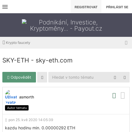
REGISTROVAT
PŘIHLÁSIT SE
Krypto faucety
SKY-ETH - sky-eth.com
Odpovědět
asmorth
Autor tematu
pon 25. kvě 2020 14:05:39
kazdu hodinu min. 0.00000292 ETH