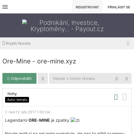
REGISTROVAT
PŘIHLÁSIT SE
Krypto faucety
Ore-Mine - ore-mine.xyz
Odpovědět
Itchy
Autor tematu
ned 12. bře 2017 1:00:34
Legendarni
ORE-MINE
je zpatky
Nevim jestli si na nej jeste pamatuje, ale nez to stihli scamnou