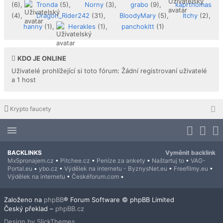
(6),
Tronda
(5),
Norny
(3),
grabo
(9),
kaprthomas
(4),
Dragon_Rider242
(31),
BloodyMary
(5),
Itchy
(2),
hanny
(1),
Herakles
(1),
panchokitt
(1)
KDO JE ONLINE
Uživatelé prohlížející si toto fórum: Žádní registrovaní uživatelé
a 1 host
Krypto faucety
BACKLINKS
Vyměnit backlink
Mx5pronajem.cz
•
Pitchee.cz
•
Peníze za ankety
•
Naštartuj to
•
VAG-
Portal.eu
•
ybo.cz
•
Výdělek na internetu - ByznysNet.eu
•
Freefilmy.eu
•
Výdělek na internetu
•
Českéforum.com
•
Založeno na
phpBB
® Forum Software © phpBB Limited
Český překlad –
phpBB.cz
Design by SlickThemes