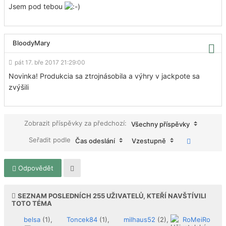
Jsem pod tebou
BloodyMary
pát 17. bře 2017 21:29:00
Novinka! Produkcia sa ztrojnásobila a výhry v jackpote sa
zvýšili
Zobrazit příspěvky za předchozí:
Všechny příspěvky
Seřadit podle
Čas odeslání
Vzestupně
Odpovědět
SEZNAM POSLEDNÍCH
255
UŽIVATELŮ, KTEŘÍ NAVŠTÍVILI
TOTO TÉMA
belsa
(1),
Toncek84
(1),
milhaus52
(2),
RoMeiRo