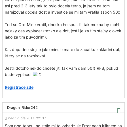
asi pred 2-3 lety tak to bylo docela terno, ja jsem na tom
narejzoval docela dost a investice se mi tam vratila aspon 50x
Ted se Ore-Mine vratil, dneska ho spustili, tak mozna by mohl
nejaky cas vyplacet (tezko ale rict, jestli je za tim stejny clovek
jako za tim puvodnim).
Kazdopadne stejne jako minule mate do zacatku zakladni dul,
ktery se da rozsirovat.
Jestli dotoho nekdo chcete jit, tak vam dam 50% RFB, pokud
bude vyplacet
Registrace zde
Dragon_Rider242
ned 12. bře 2017 7:21:17
Som pod tebou, no stále mi to vyhadzuje Error nech kliknem na