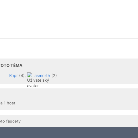
 TOTO TÉMA
,
Kopr
(4),
asmorth
(2)
 a 1 host
pto faucety