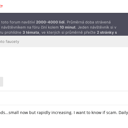
É?
toto forum navštíví
2000-4000 lidí
. Průměrná doba strávená
 návštěvníkem na fóru činí kolem
10 minut
. Jeden návštěvník si v
ru prohlídne
3 témata
, ve kterých si průměrně přečte
2 stránky s
ěvky
.
pto faucety
s...small now but rapidly increasing. I want to know if scam. Daily