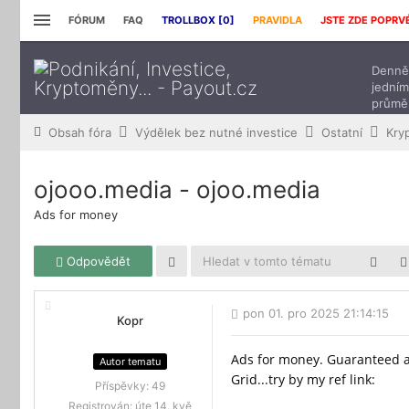
FÓRUM
FAQ
TROLLBOX [
0
]
PRAVIDLA
JSTE ZDE POPRV
Denně 
jedním
průmě
přísp
Obsah fóra
Výdělek bez nutné investice
Ostatní
Kry
ojooo.media - ojoo.media
Ads for money
Odpovědět
pon 01. pro 2025 21:14:15
Kopr
Ads for money. Guaranteed ad
Autor tematu
Grid...try by my ref link:
Příspěvky:
49
Registrován:
úte 14. kvě