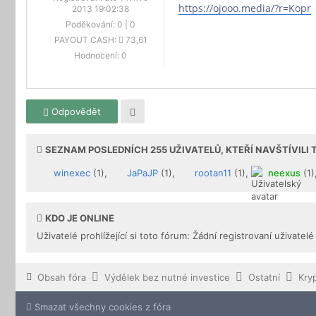
https://ojooo.media/?r=Kopr
2013 19:02:38
Poděkování:
0
|
0
PAYOUT CASH:
73,61
Hodnocení:
0
Odpovědět
SEZNAM POSLEDNÍCH
255
UŽIVATELŮ, KTEŘÍ NAVŠTÍVILI
winexec
(1),
JaPaJP
(1),
rootan11
(1),
neexus
(1)
KDO JE ONLINE
Uživatelé prohlížející si toto fórum: Žádní registrovaní uživatelé
Obsah fóra
Výdělek bez nutné investice
Ostatní
Kry
Smazat všechny cookies z fóra