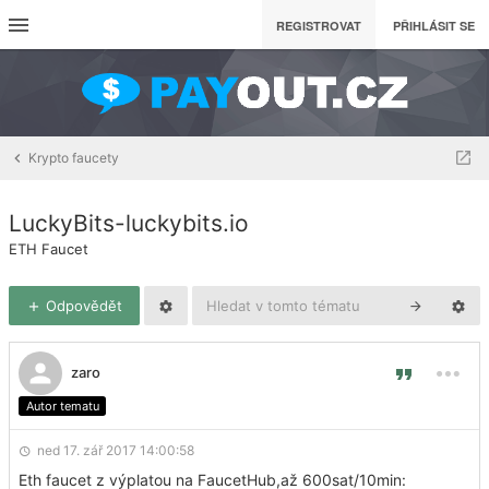
REGISTROVAT
PŘIHLÁSIT SE
Krypto faucety
LuckyBits-luckybits.io
ETH Faucet
Odpovědět
zaro
Autor tematu
ned 17. zář 2017 14:00:58
Eth faucet z výplatou na FaucetHub,až 600sat/10min: